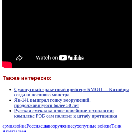
Также интересно:
Сухопутный «ракетный крейсер» БМОП — Китайцы
создали военного монстра
Як-141 выиграл гонку вооружений,
продолжавшуюся более 50 лет
Русская смекалка плюс новейшие технологии:
комплекс РЭБ сам полетит к штабу противника
армия
война
Россия
сша
вооружение
сухопутные войска
Танк
Армата
дзен