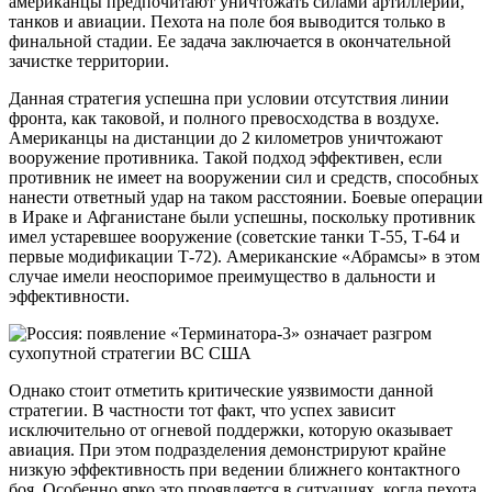
американцы предпочитают уничтожать силами артиллерии,
танков и авиации. Пехота на поле боя выводится только в
финальной стадии. Ее задача заключается в окончательной
зачистке территории.
Данная стратегия успешна при условии отсутствия линии
фронта, как таковой, и полного превосходства в воздухе.
Американцы на дистанции до 2 километров уничтожают
вооружение противника. Такой подход эффективен, если
противник не имеет на вооружении сил и средств, способных
нанести ответный удар на таком расстоянии. Боевые операции
в Ираке и Афганистане были успешны, поскольку противник
имел устаревшее вооружение (советские танки Т-55, Т-64 и
первые модификации Т-72). Американские «Абрамсы» в этом
случае имели неоспоримое преимущество в дальности и
эффективности.
Однако стоит отметить критические уязвимости данной
стратегии. В частности тот факт, что успех зависит
исключительно от огневой поддержки, которую оказывает
авиация. При этом подразделения демонстрируют крайне
низкую эффективность при ведении ближнего контактного
боя. Особенно ярко это проявляется в ситуациях, когда пехота