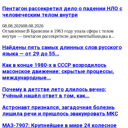
Пентагон рассекретил дело о падении НЛО с
человеческим телом внутри
08.08.2026
08.08.2026
Оглавление:В Бразилии в 1963 году упала сфера с телом
внутри — пентагон рассекретили документыНаходка в...
Найдены пять самых длинных слов русского
языка — от 29 до 55...
Как в конце 1980-х в СССР возродилось
масонское движение: скрытые процессы,
международные...
Почему в детстве лето длилось вечно:
Учёный нашёл ответ в том, как...
Астронавт признался, загадочная болезнь
лишила речи и пришлось эвакуировать МКС
МАЗ-7907: Крупнейшее в мире 24 колесное