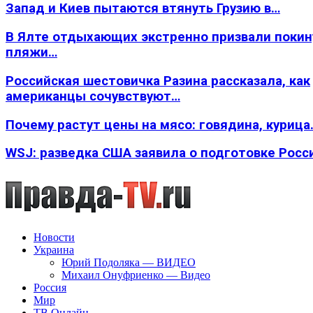
Запад и Киев пытаются втянуть Грузию в…
В Ялте отдыхающих экстренно призвали покин
пляжи…
Российская шестовичка Разина рассказала, как
американцы сочувствуют…
Почему растут цены на мясо: говядина, курица
WSJ: разведка США заявила о подготовке Росс
Новости
Украина
Юрий Подоляка — ВИДЕО
Михаил Онуфриенко — Видео
Россия
Мир
ТВ Онлайн