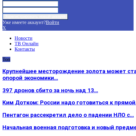
Уже имеете аккаунт?
Войти
X
Новости
ТВ Онлайн
Контакты
Топ
Крупнейшее месторождение золота может ст
опорой экономики…
397 дронов сбито за ночь над 13…
Ким Дотком: России надо готовиться к прямо
Пентагон рассекретил дело о падении НЛО с…
Начальная военная подготовка и новый предм