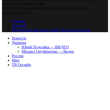
оригинал в «Правда-ТВ»
@2023 - www.pravda-tv.ru. Все права принадлежат
правообладателям.
Главная
Авторам
Владельцам авторских прав. Ответственности.
Новости
Украина
Юрий Подоляка — ВИДЕО
Михаил Онуфриенко — Видео
Россия
Мир
ТВ Онлайн