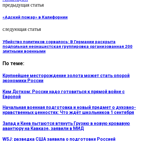
предыдущая статья
«Адский пожар» в Калифорнии
следующая статья
Убийство политиков сорвалось: В Германии раскрыта
подпольная неонацистская группировка организованная 200
элитными военными
По теме:
Крупнейшее месторождение золота может стать опорой
экономики России
Ким Дотком: России надо готовиться к прямой войне с
Европой
Начальная военная подготовка и новый предмет о духовно-
нравственных ценностях: Что ждёт школьников 1 сентября
Запад и Киев пытаются втянуть Грузию в новую кровавую
авантюру на Кавказе, заявили в МИД
WSJ: разведка США заявила о подготовке Россией