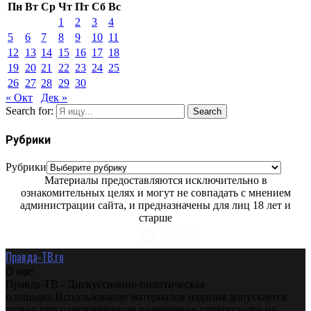
Пн
Вт
Ср
Чт
Пт
Сб
Вс
1
2
3
4
5
6
7
8
9
10
11
12
13
14
15
16
17
18
19
20
21
22
23
24
25
26
27
28
29
30
« Окт
Дек »
Search for:
Search
Рубрики
Рубрики
Материалы предоставляются исключительно в
ознакомительных целях и могут не совпадать с мнением
администрации сайта, и предназначены для лиц 18 лет и
старше
Правда-ТВ.ru
О нас
Правда-ТВ - Дискуссионно политическая
площадка.Использование материалов издания допускается
только при одновременном размещении гиперссылки на