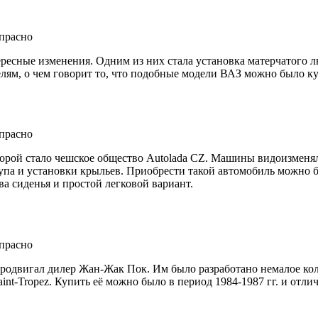
есные изменения. Одним из них стала установка матерчатого л
елям, о чем говорит то, что подобные модели ВАЗ можно было ку
торой стало чешское общество Autolada CZ. Машины видоизменя
упа и установки крыльев. Приобрести такой автомобиль можно б
два сиденья и простой легковой вариант.
продвигал дилер Жан-Жак Пок. Им было разработано немалое к
aint-Tropez. Купить её можно было в период 1984-1987 гг. и отл