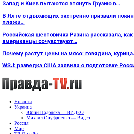
Запад и Киев пытаются втянуть Грузию в…
В Ялте отдыхающих экстренно призвали покин
пляжи…
Российская шестовичка Разина рассказала, как
американцы сочувствуют…
Почему растут цены на мясо: говядина, курица
WSJ: разведка США заявила о подготовке Росс
Новости
Украина
Юрий Подоляка — ВИДЕО
Михаил Онуфриенко — Видео
Россия
Мир
ТВ Онлайн