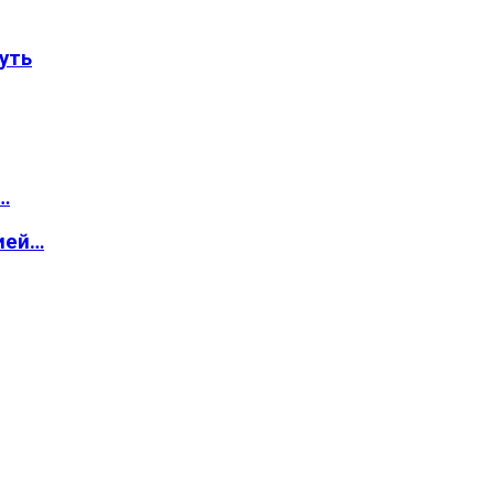
уть
…
ией…