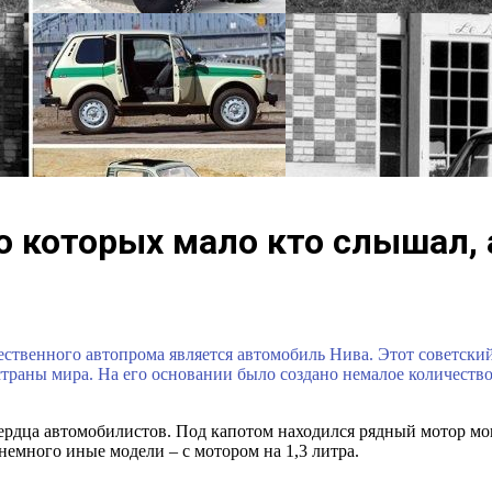
о которых мало кто слышал, 
твенного автопрома является автомобиль Нива. Этот советский
траны мира. На его основании было создано немалое количеств
 сердца автомобилистов. Под капотом находился рядный мотор м
немного иные модели – с мотором на 1,3 литра.