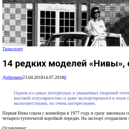
Транспорт
14 редких моделей «Нивы», 
Добромир
23.04.2018
14.07.2018
0
Одним из самых интересных и уважаемых творений отечес
высокой популярностью и даже экспортировался в иные с
малоизвестными, но очень интересными.
Первая Нива сошла с конвейера в 1977 году и сразу завоевала
четырехступенчатой коробкой передач. На экспорт отправляли 
Оглавление: