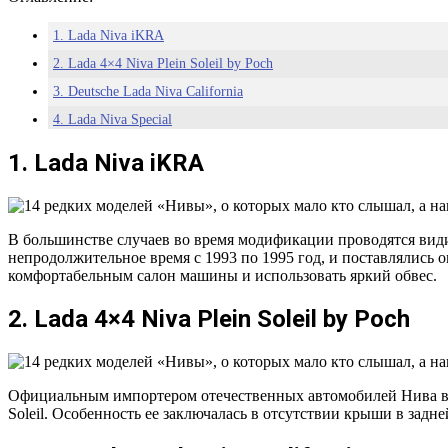
1. Lada Niva iKRA
2. Lada 4×4 Niva Plein Soleil by Poch
3. Deutsche Lada Niva California
4. Lada Niva Special
5. Lada 4×4 Niva «St-Tropez»
1. Lada Niva iKRA
6. Deutsche Lada Niva Cabrio
7. ВАЗ-21213 «Лаура»
8. ВАЗ-2131 «Антэл»
В большинстве случаев во время модификации проводятся вид
непродолжительное время с 1993 по 1995 год, и поставлялись
9. ВАЗ-2121 Auviga
комфортабельным салон машины и использовать яркий обвес.
10. Бронто-212182 «Форс»
2. Lada 4×4 Niva Plein Soleil by Poch
11. Бронто-212183 «Ландоле»
12. Бронто-1922-55 «Марш-Комби»
13. ВАЗ-2121 Нива «Сахара»
Официальным импортером отечественных автомобилей Нива во 
14. Нива Прицеп
Soleil. Особенность ее заключалась в отсутствии крыши в зад