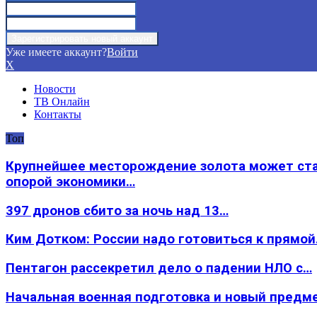
Уже имеете аккаунт?
Войти
X
Новости
ТВ Онлайн
Контакты
Топ
Крупнейшее месторождение золота может ст
опорой экономики…
397 дронов сбито за ночь над 13…
Ким Дотком: России надо готовиться к прямо
Пентагон рассекретил дело о падении НЛО с…
Начальная военная подготовка и новый предм