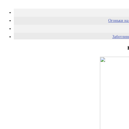
Огоньки на 
Заботлив
Лифт здания парковки, где у 
Плюшевые па
Зеркало в магазине одеж
Так выг
Интерес
Пода
В туалете кинотеатра есть
Ведущий прогноза