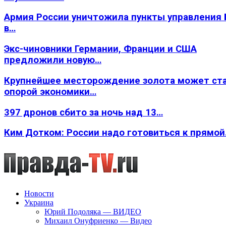
Армия России уничтожила пункты управления
в…
Экс-чиновники Германии, Франции и США
предложили новую…
Крупнейшее месторождение золота может ст
опорой экономики…
397 дронов сбито за ночь над 13…
Ким Дотком: России надо готовиться к прямо
Новости
Украина
Юрий Подоляка — ВИДЕО
Михаил Онуфриенко — Видео