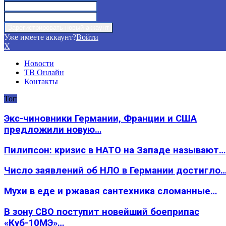
Уже имеете аккаунт?
Войти
X
Новости
ТВ Онлайн
Контакты
Топ
Экс-чиновники Германии, Франции и США
предложили новую…
Пилипсон: кризис в НАТО на Западе называют…
Число заявлений об НЛО в Германии достигло
Мухи в еде и ржавая сантехника сломанные…
В зону СВО поступит новейший боеприпас
«Куб-10МЭ»…