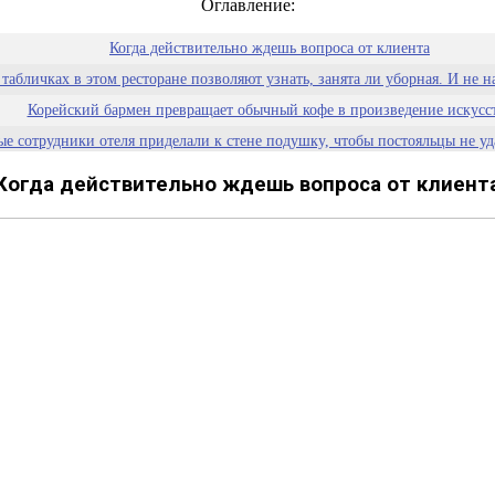
Оглавление:
Когда действительно ждешь вопроса от клиента
табличках в этом ресторане позволяют узнать, занята ли уборная. И не на
Корейский бармен превращает обычный кофе в произведение искусс
ые сотрудники отеля приделали к стене подушку, чтобы постояльцы не уд
каждого этажа есть забавное название и своя картинка. Так посетители т
Когда действительно ждешь вопроса от клиент
нды попытались сбежать из IKEA. Очевидцы побега просто не смогли н
ды, позволяющее увидеть, как вы будете выглядеть в «лучах» вечернего,
Лупа в аптеке, чтобы наконец разобрать мелкий шрифт на упаковк
лядит каска рабочего, который занимается укладкой искусственного трав
но, какие темы еще есть у водителей? Придется на всех такси прокатитьс
ча полотенец и уборка номеров в этом отеле вышли на новый, недосягае
 экран, транслирующий фильм, с которого вы были вынуждены уйти. Лиш
 погоды пришел на работу в таком забавном костюме. +100 к настроени