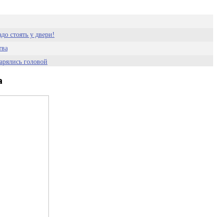
до стоять у двери!
тва
арялись головой
очно не забудут, где оставили машину
а
е купить бедняжек
 дневного и офисного освещения
е
яного покрытия
я, чтобы узнать
мый уровень
ь бы зритель ничего не пропустил
ю коллег и телезрителей