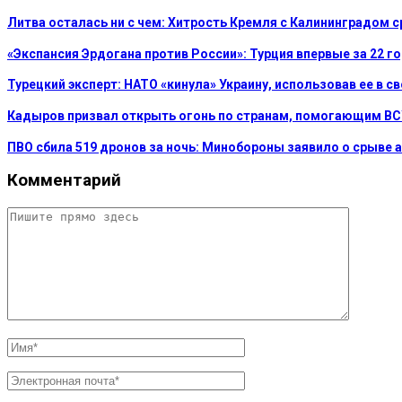
Литва осталась ни с чем: Хитрость Кремля с Калининградом 
«Экспансия Эрдогана против России»: Турция впервые за 22 г
Турецкий эксперт: НАТО «кинула» Украину, использовав ее в с
Кадыров призвал открыть огонь по странам, помогающим В
ПВО сбила 519 дронов за ночь: Минобороны заявило о срыве
Комментарий