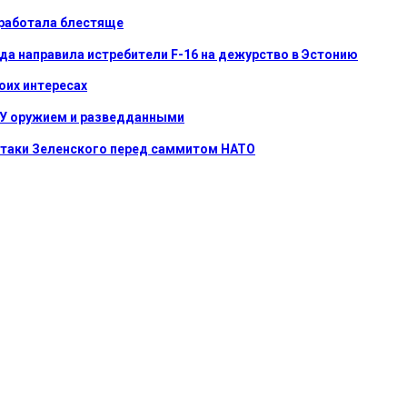
сработала блестяще
ода направила истребители F-16 на дежурство в Эстонию
воих интересах
СУ оружием и разведданными
 атаки Зеленского перед саммитом НАТО