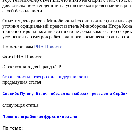
Роус Геттемюллер отметила, что никто не спорит с тем, что К
доказательством тенденции на усиление контроля и милитари
своей безопасности.
Отметим, что ранее в Минобороны России подтвердили инфо
уточнил официальный представитель Минобороны Игорь Конаш
транспортировки комплекса никто не делал какого-либо секре
уточнения параметров работы данного космического аппарата.
По материалам
РИА Новости
Фото РИА Новости
Эксклюзивно для Правда-ТВ
безопасность
нато
угроза
искандер
яновости
предыдущая статья
Спасибо Путину: Вучич победил на выборах президента Сербии
следующая статья
Попытка ограбления фуры: видео дня
По теме: