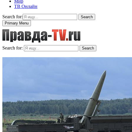
Мир
ТВ Онлайн
Search for:
Search
Primary Menu
Search for:
Search