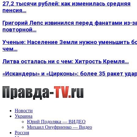
27,2 тысячи рублей: как изменилась средняя
пенсия…
Григорий Лепс извинился перед фанатами из-з
повторной…
Ученые: Население Земли нужно уменьшить б
чем…
Литва осталась ни с чем: Хитрость Кремля…
«Искандеры» и «Цирконы»: более 35 ракет уда
Новости
Украина
Юрий Подоляка — ВИДЕО
Михаил Онуфриенко — Видео
Россия