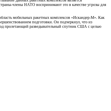
ертывание данных ракетных комплексов является
страны-члены НАТО воспринимают это в качестве угрозы для
бласть мобильных ракетных комплексов «Искандер-М». Как
ершенствованием подготовки. Он подчеркнул, что из
н под пролетающий разведывательный спутник США с целью