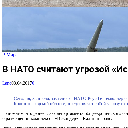
В Мире
В НАТО считают угрозой «И
Lana
03.04.2017
0
Сегодня, 3 апреля, замгенсека НАТО Роус Геттемюллер с
Калининградской области, представляет собой угрозу их 
Напомним, что ранее глава департамента общеевропейского с
о размещении комплексов «Искандер» в Калининграде.