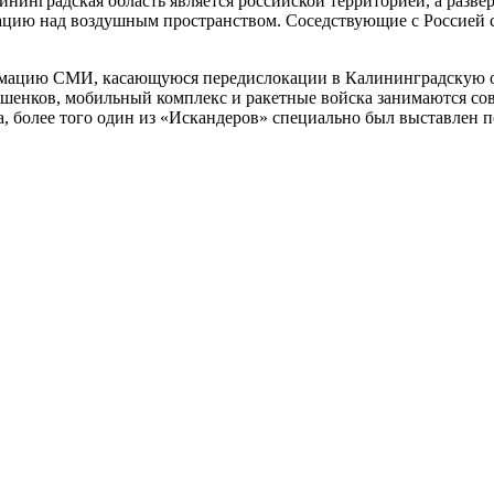
алининградская область является российской территорией, а разв
зацию над воздушным пространством. Соседствующие с Россией 
рмацию СМИ, касающуюся передислокации в Калининградскую о
енков, мобильный комплекс и ракетные войска занимаются сов
та, более того один из «Искандеров» специально был выставле