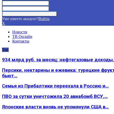
Уже имеете аккаунт?
Войти
X
Новости
ТВ Онлайн
Контакты
Топ
934 млрд руб. за месяц: нефтегазовые доходы
Персики, нектарины и ежевика: турецкие фрук
бьют…
Семья из Прибалтики переехала в Россию и…
ПВО за сутки уничтожила 20 авиабомб ВСУ,…
Японские власти вновь не упомянули США в…