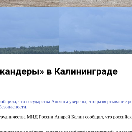
скандеры» в Калининграде
ообщила, что государства Альянса уверены, что развертывание 
безопасности.
отрудничества МИД России Андрей Келин сообщил, что российс