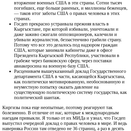
вторжение военных США в эти страны. Сотни тысяч
погибших, еще больше раненых, и миллионы беженцев,
— таков итог заботы США о правах человека в этих
странах.
Госдеп прекрасно устраивала прежняя власть в
Кыргызстане, при которой избивали, уничтожали и
даже заживо сжигали оппозиционеров, калечили и
убивали журналистов, беззастенчиво грабили страну.
Потому что все это делалось под надзором граждан
США, которые занимали кабинеты даже в офисе
Президента Кыргызской Республики, участвовали в
грабеже через банковскую сферу, через поставки
авиакеросина на военную базу США.
Расцениваем вышеуказанный доклад Государственного
департамента США в части, касающейся Кыргызстана,
как политически мотивированную, необоснованную и
неуместную попытку оказать давление на
существующую политическую систему государства, как
политический шантаж.
Киргизы пока еще неопытные, поэтому реагируют так
болезненно. В отличие от нас, которые к международным
наездам привыкли. Я только от их МИДа и узнал, что Госдеп
выпустил очередной доклад о правах человека в мире. И ведь
наверняка России там отведено не 36 страниц, а раз в десять