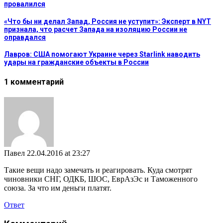
провалился
«Что бы ни делал Запад, Россия не уступит»: Эксперт в NYT
признала, что расчет Запада на изоляцию России не
оправдался
Лавров: США помогают Украине через Starlink наводить
удары на гражданские объекты в России
1 комментарий
Павел
22.04.2016 at 23:27
Такие вещи надо замечать и реагировать. Куда смотрят
чиновники СНГ, ОДКБ, ШОС, ЕврАзЭс и Таможенного
союза. За что им деньги платят.
Ответ