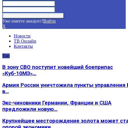
Уже имеете аккаунт?
Войти
X
Новости
ТВ Онлайн
Контакты
Топ
В зону СВО поступит новейший боеприпас
«Куб-10МЭ»…
Армия России уничтожила пункты управления
в…
Экс-чиновники Германии, Франции и США
предложили новую…
Крупнейшее месторождение золота может ст
опорой экономики…