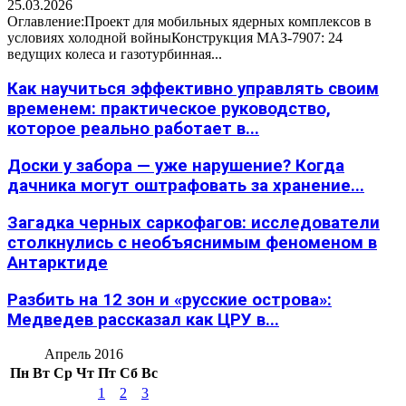
25.03.2026
Оглавление:Проект для мобильных ядерных комплексов в
условиях холодной войныКонструкция МАЗ-7907: 24
ведущих колеса и газотурбинная...
Как научиться эффективно управлять своим
временем: практическое руководство,
которое реально работает в...
Доски у забора — уже нарушение? Когда
дачника могут оштрафовать за хранение...
Загадка черных саркофагов: исследователи
столкнулись с необъяснимым феноменом в
Антарктиде
Разбить на 12 зон и «русские острова»:
Медведев рассказал как ЦРУ в...
Апрель 2016
Пн
Вт
Ср
Чт
Пт
Сб
Вс
1
2
3