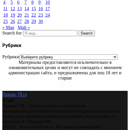
4
5
6
7
8
9
10
11
12
13
14
15
16
17
18
19
20
21
22
23
24
25
26
27
28
29
30
« Мар
Май »
Search for:
Search
Рубрики
Рубрики
Материалы предоставляются исключительно в
ознакомительных целях и могут не совпадать с мнением
администрации сайта, и предназначены для лиц 18 лет и
старше
Правда-ТВ.ru
О нас
Правда-ТВ - Дискуссионно политическая
площадка.Использование материалов издания допускается
только при одновременном размещении гиперссылки на
оригинал в «Правда-ТВ»
@2023 - www.pravda-tv.ru. Все права принадлежат