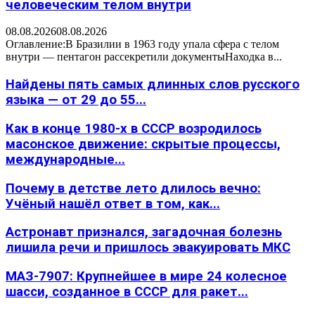
человеческим телом внутри
08.08.2026
08.08.2026
Оглавление:В Бразилии в 1963 году упала сфера с телом
внутри — пентагон рассекретили документыНаходка в...
Найдены пять самых длинных слов русского
языка — от 29 до 55...
Как в конце 1980-х в СССР возродилось
масонское движение: скрытые процессы,
международные...
Почему в детстве лето длилось вечно:
Учёный нашёл ответ в том, как...
Астронавт признался, загадочная болезнь
лишила речи и пришлось эвакуировать МКС
МАЗ-7907: Крупнейшее в мире 24 колесное
шасси, созданное в СССР для ракет...