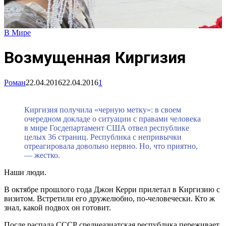
В Мире
Возмущенная Киргизия
Роман
22.04.2016
22.04.2016
1
Киргизия получила «черную метку»: в своем
очередном докладе о ситуации с правами человека
в мире Госдепартамент США отвел республике
целых 36 страниц. Республика с непривычки
отреагировала довольно нервно. Но, что приятно,
— жестко.
Наши люди.
В октябре прошлого года Джон Керри прилетал в Киргизию с
визитом. Встретили его дружелюбно, по-человечески. Кто ж
знал, какой подвох он готовит.
После распада СССР среднеазиатская республика переживает