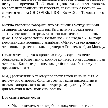
не лучшие времена. Чтобы выжить, она старается участвовать
во всех интеграционных проектах, связанных с Россией, —
является членом СНГ, ОДКБ, ШОС, ЕврАзЭс и Таможенного
союза.
Можно уверенно говорить, что отношения между нашими
странами дружеские. Для нас Киргизия не представляет
экономического интереса, зато геополитический — очень
даже. После «революции тюльпанов» и вывода в 2014 году
американских военных с авиабазы «Манас» стало понятно,
что своим стратегическим партнером Бишкек выбрал Москву.
Неудивительно, что в прошлом году Госдепартамент
обнаружил в Киргизии огромное количество нарушений прав
человека. Которые раньше, пока действовала база, ему не
бросались в глаза.
МИД республики к такому повороту готов явно не был. А
потому его отповедь балансирует на грани дипломатии и
письма запорожских казаков турецкому султану. Хотя
дипломатии в нем, конечно, больше.
Вот самые яркие места.
Мы понимаем, что подобные документы не имеют