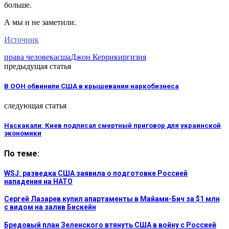
больше.
А мы и не заметили.
Источник
права человека
сша
Джон Керри
киргизия
предыдущая статья
В ООН обвинили США в крышевании наркобизнеса
следующая статья
Наскакали: Киев подписал смертный приговор для украинской
экономики
По теме:
WSJ: разведка США заявила о подготовке Россией
нападения на НАТО
Сергей Лазарев купил апартаменты в Майами-Бич за $1 млн
с видом на залив Бискейн
Бредовый план Зеленского втянуть США в войну с Россией