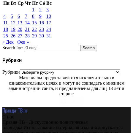
Пн
Вт
Ср
Чт
Пт
Сб
Вс
1
2
3
4
5
6
7
8
9
10
11
12
13
14
15
16
17
18
19
20
21
22
23
24
25
26
27
28
29
30
31
« Дек
Фев »
Search for:
Search
Рубрики
Рубрики
Материалы предоставляются исключительно в
ознакомительных целях и могут не совпадать с мнением
администрации сайта, и предназначены для лиц 18 лет и
старше
Правда-ТВ.ru
О нас
Правда-ТВ - Дискуссионно политическая
площадка.Использование материалов издания допускается
только при одновременном размещении гиперссылки на