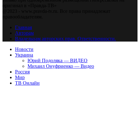
оригинал в «Правда-ТВ»
@2023 - www.pravda-tv.ru. Все права принадлежат
правообладателям.
Главная
Авторам
Владельцам авторских прав. Ответственности.
Новости
Украина
Юрий Подоляка — ВИДЕО
Михаил Онуфриенко — Видео
Россия
Мир
ТВ Онлайн