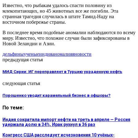
Известно, что рыбакам удалось спасти половину из
млекопитающих, но 45 животных все же погибли. Эта
странная трагедия случилась в штате Тамид-Наду на
восточном побережье страны.
В последнее время подобные аномалии наблюдаются по всему
миру. Известно, что похожие случаи были зафиксированы в
Новой Зеландии и Азии.
дельфины
ученые
индия
аномалия
яновости
предыдущая статья
МИД Сирии: ИГ переправляет в Турцию украденную нефть
следующая статья
Порошенко уводит карамельный бизнес в офшоры?
По теме:
Индия сократила импорт нефти на треть в апреле — Россия
удержала долю в 34%, Ирак рухнул в 36 раз
Конгресс США расследует исчезновения 10 учёных-