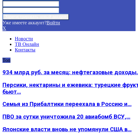
Уже имеете аккаунт?
Войти
X
Новости
ТВ Онлайн
Контакты
Топ
934 млрд руб. за месяц: нефтегазовые доходы
Персики, нектарины и ежевика: турецкие фрук
бьют…
Семья из Прибалтики переехала в Россию и…
ПВО за сутки уничтожила 20 авиабомб ВСУ,…
Японские власти вновь не упомянули США в…