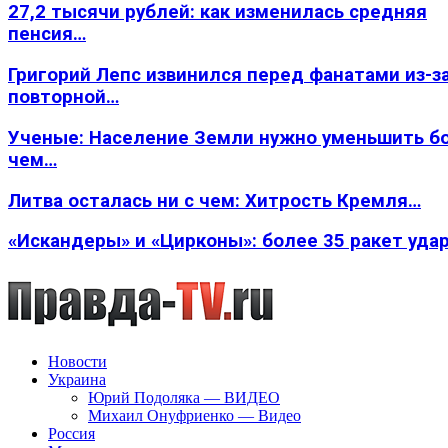
27,2 тысячи рублей: как изменилась средняя
пенсия…
Григорий Лепс извинился перед фанатами из-з
повторной…
Ученые: Население Земли нужно уменьшить б
чем…
Литва осталась ни с чем: Хитрость Кремля…
«Искандеры» и «Цирконы»: более 35 ракет уда
Новости
Украина
Юрий Подоляка — ВИДЕО
Михаил Онуфриенко — Видео
Россия