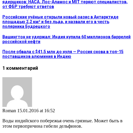
ядерщиков: НАСА, Лос-Аламос и MIT теряют специалистов,
от ФБР требуют ответов
Российские учёные открыли новый оазис в Антарктиде
площадью 2,2 км² и без льда, и назвали его в честь
полярника Будрецкого
Вашингтон не удержал: Индия купила 60 миллионов баррелей
российской нефти
После обвала с $41,5 млн до нуля — Россия снова в топ-15
поставщиков алюминия в Индию
1 комментарий
Roman
15.01.2016 at 16:52
Воды индийского побережья очень грязные. Может быть в
этом первопричина гибели дельфинов.