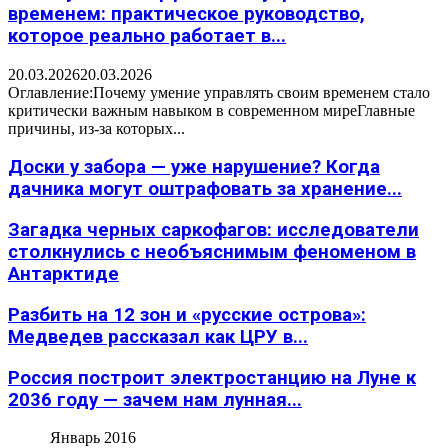
временем: практическое руководство,
которое реально работает в...
20.03.2026
20.03.2026
Оглавление:Почему умение управлять своим временем стало
критически важным навыком в современном миреГлавные
причины, из-за которых...
Доски у забора — уже нарушение? Когда
дачника могут оштрафовать за хранение...
Загадка черных саркофагов: исследователи
столкнулись с необъяснимым феноменом в
Антарктиде
Разбить на 12 зон и «русские острова»:
Медведев рассказал как ЦРУ в...
Россия построит электростанцию на Луне к
2036 году — зачем нам лунная...
Январь 2016