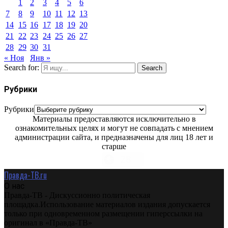
1
2
3
4
5
6
7
8
9
10
11
12
13
14
15
16
17
18
19
20
21
22
23
24
25
26
27
28
29
30
31
« Ноя
Янв »
Search for:
Search
Рубрики
Рубрики
Материалы предоставляются исключительно в
ознакомительных целях и могут не совпадать с мнением
администрации сайта, и предназначены для лиц 18 лет и
старше
Правда-ТВ.ru
О нас
Правда-ТВ - Дискуссионно политическая
площадка.Использование материалов издания допускается
только при одновременном размещении гиперссылки на
оригинал в «Правда-ТВ»