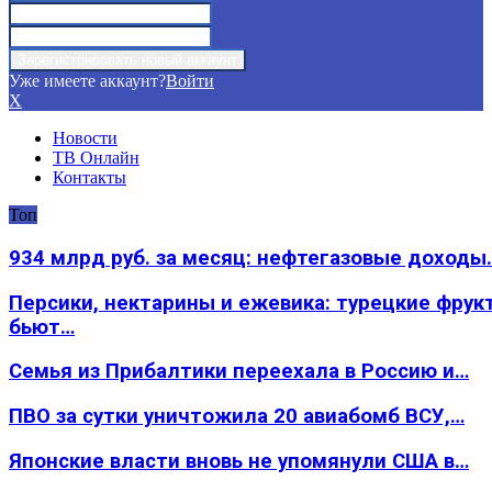
Уже имеете аккаунт?
Войти
X
Новости
ТВ Онлайн
Контакты
Топ
934 млрд руб. за месяц: нефтегазовые доходы
Персики, нектарины и ежевика: турецкие фрук
бьют…
Семья из Прибалтики переехала в Россию и…
ПВО за сутки уничтожила 20 авиабомб ВСУ,…
Японские власти вновь не упомянули США в…