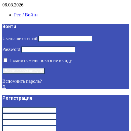
06.08.2026
Рег. / Войти
Войти
Username or email
Password
Помнить меня пока я не выйду
Вспомнить пароль?
X
Регистрация