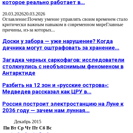
которое реально работает в...
20.03.2026
20.03.2026
Оглавление:Почему умение управлять своим временем стало
критически важным навыком в современном миреГлавные
причины, из-за которых...
Доски у забора — уже нарушение? Когда
дачника могут оштрафовать за хранение...
Загадка черных саркофагов: исследователи
столкнулись с необъяснимым феноменом в
Антарктиде
Разбить на 12 зон и «русские острова»:
Медведев рассказал как ЦРУ в...
Россия построит электростанцию на Луне к
2036 году — зачем нам лунная...
Декабрь 2015
Пн
Вт
Ср
Чт
Пт
Сб
Вс