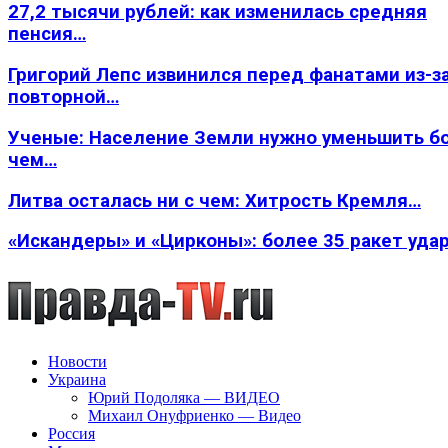
27,2 тысячи рублей: как изменилась средняя
пенсия…
Григорий Лепс извинился перед фанатами из-з
повторной…
Ученые: Население Земли нужно уменьшить б
чем…
Литва осталась ни с чем: Хитрость Кремля…
«Искандеры» и «Цирконы»: более 35 ракет уда
Новости
Украина
Юрий Подоляка — ВИДЕО
Михаил Онуфриенко — Видео
Россия