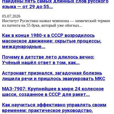
Найдены пять самых длинных слов русского
языка — от 29 до 55...
05.07.2026
Институт Русистики назвал чемпиона — химический термин
из патента на 55 букв, который уже обогнал...
Как в конце 1980-х в СССР возродилось
масонское движение: скрытые процессы,
международные...
Почему в детстве лето длилось вечно:
Учёный нашёл ответ в том, как...
Астронавт признался, загадочная болезнь
лишила речи и пришлось эвакуировать МКС
МАЗ-7907: Крупнейшее в мире 24 колесное
шасси, созданное в СССР для ракет...
Как научиться эффективно управлять своим
временем: практическое руководство,