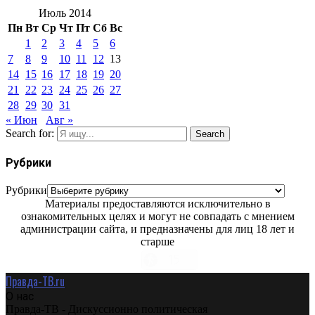
Июль 2014
Пн
Вт
Ср
Чт
Пт
Сб
Вс
1
2
3
4
5
6
7
8
9
10
11
12
13
14
15
16
17
18
19
20
21
22
23
24
25
26
27
28
29
30
31
« Июн
Авг »
Search for:
Search
Рубрики
Рубрики
Материалы предоставляются исключительно в
ознакомительных целях и могут не совпадать с мнением
администрации сайта, и предназначены для лиц 18 лет и
старше
Правда-ТВ.ru
О нас
Правда-ТВ - Дискуссионно политическая