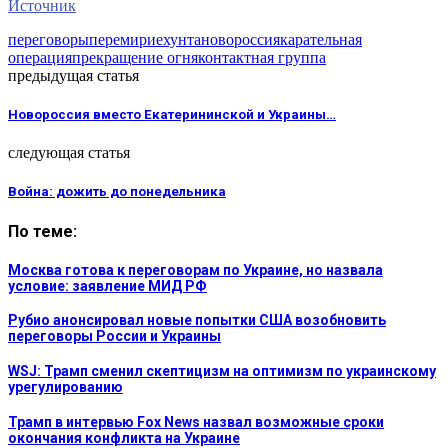
Источник
переговоры
перемирие
хунта
новороссия
карательная
операция
прекращение огня
контактная группа
предыдущая статья
Новороссия вместо Екатерининской и Украины…
следующая статья
Война: дожить до понедельника
По теме:
Москва готова к переговорам по Украине, но назвала
условие: заявление МИД РФ
Рубио анонсировал новые попытки США возобновить
переговоры России и Украины
WSJ: Трамп сменил скептицизм на оптимизм по украинскому
урегулированию
Трамп в интервью Fox News назвал возможные сроки
окончания конфликта на Украине