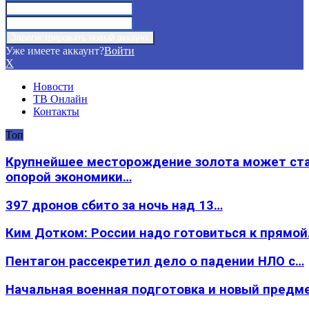
Уже имеете аккаунт?
Войти
X
Новости
ТВ Онлайн
Контакты
Топ
Крупнейшее месторождение золота может ст
опорой экономики…
397 дронов сбито за ночь над 13…
Ким Дотком: России надо готовиться к прямо
Пентагон рассекретил дело о падении НЛО с…
Начальная военная подготовка и новый предм