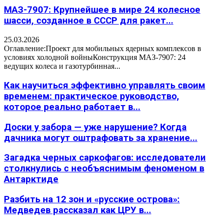
МАЗ-7907: Крупнейшее в мире 24 колесное
шасси, созданное в СССР для ракет...
25.03.2026
Оглавление:Проект для мобильных ядерных комплексов в
условиях холодной войныКонструкция МАЗ-7907: 24
ведущих колеса и газотурбинная...
Как научиться эффективно управлять своим
временем: практическое руководство,
которое реально работает в...
Доски у забора — уже нарушение? Когда
дачника могут оштрафовать за хранение...
Загадка черных саркофагов: исследователи
столкнулись с необъяснимым феноменом в
Антарктиде
Разбить на 12 зон и «русские острова»:
Медведев рассказал как ЦРУ в...