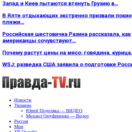
Запад и Киев пытаются втянуть Грузию в…
В Ялте отдыхающих экстренно призвали покин
пляжи…
Российская шестовичка Разина рассказала, как
американцы сочувствуют…
Почему растут цены на мясо: говядина, курица
WSJ: разведка США заявила о подготовке Росс
Новости
Украина
Юрий Подоляка — ВИДЕО
Михаил Онуфриенко — Видео
Россия
Мир
ТВ Онлайн