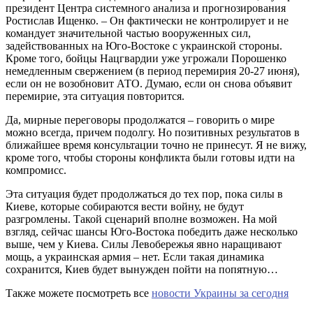
президент Центра системного анализа и прогнозирования
Ростислав Ищенко. – Он фактически не контролирует и не
командует значительной частью вооруженных сил,
задействованных на Юго-Востоке с украинской стороны.
Кроме того, бойцы Нацгвардии уже угрожали Порошенко
немедленным свержением (в период перемирия 20-27 июня),
если он не возобновит АТО. Думаю, если он снова объявит
перемирие, эта ситуация повторится.
Да, мирные переговоры продолжатся – говорить о мире
можно всегда, причем подолгу. Но позитивных результатов в
ближайшее время консультации точно не принесут. Я не вижу,
кроме того, чтобы стороны конфликта были готовы идти на
компромисс.
Эта ситуация будет продолжаться до тех пор, пока силы в
Киеве, которые собираются вести войну, не будут
разгромлены. Такой сценарий вполне возможен. На мой
взгляд, сейчас шансы Юго-Востока победить даже несколько
выше, чем у Киева. Силы Левобережья явно наращивают
мощь, а украинская армия – нет. Если такая динамика
сохранится, Киев будет вынужден пойти на попятную…
Также можете посмотреть все
новости Украины за сегодня