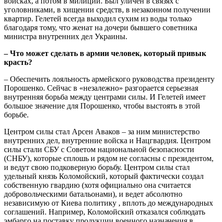
войсках, а потом в милиции. Был уличен в связях с
уголовниками, в хищении средств, в незаконном получении
квартир. Гелетей всегда выходил сухим из воды только
благодаря тому, что женат на дочери бывшего советника
министра внутренних дел Украины.
– Что может сделать в армии человек, который привык
красть?
– Обеспечить лояльность армейского руководства президенту
Порошенко. Сейчас в «незалежно» разгорается серьезная
внутренняя борьба между центрами силы. И Гелетей имеет
большое значение для Порошенко, чтобы выстоять в этой
борьбе.
Центром силы стал Арсен Аваков – за ним министерство
внутренних дел, внутренние войска и Нацгвардия. Центром
силы стали СБУ с Советом национальной безопасности
(СНБУ), которые сплошь и рядом не согласны с президентом,
и ведут свою подковерную борьбу. Центром силы стал
удельный князь Коломойский, который фактически создал
собственную гвардию (хотя официально она считается
добровольческими батальонами), и ведет абсолютно
независимую от Киева политику , вплоть до международных
соглашений. Например, Коломойский отказался соблюдать
эмбарго на поставку продукции военного назначения в