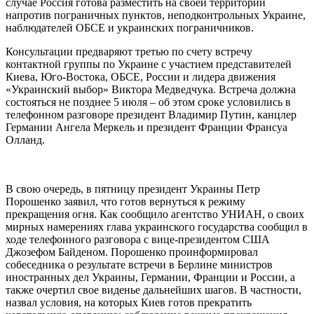
случае Россия готова разместить на своей территории
напротив пограничных пунктов, неподконтрольных Украине,
наблюдателей ОБСЕ и украинских пограничников.
Консультации предваряют третью по счету встречу
контактной группы по Украине с участием представителей
Киева, Юго-Востока, ОБСЕ, России и лидера движения
«Украинский выбор» Виктора Медведчука. Встреча должна
состояться не позднее 5 июля – об этом сроке условились в
телефонном разговоре президент Владимир Путин, канцлер
Германии Ангела Меркель и президент Франции Франсуа
Олланд.
В свою очередь, в пятницу президент Украины Петр
Порошенко заявил, что готов вернуться к режиму
прекращения огня. Как сообщило агентство УНИАН, о своих
мирных намерениях глава украинского государства сообщил в
ходе телефонного разговора с вице-президентом США
Джозефом Байденом. Порошенко проинформировал
собеседника о результате встречи в Берлине министров
иностранных дел Украины, Германии, Франции и России, а
также очертил свое виденье дальнейших шагов. В частности,
назвал условия, на которых Киев готов прекратить