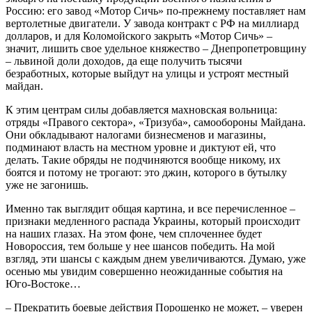
Россию: его завод «Мотор Сичь» по-прежнему поставляет нам
вертолетные двигатели. У завода контракт с РФ на миллиард
долларов, и для Коломойского закрыть «Мотор Сичь» –
значит, лишить свое удельное княжество – Днепропетровщину
– львиной доли доходов, да еще получить тысячи
безработных, которые выйдут на улицы и устроят местный
майдан.
К этим центрам силы добавляется махновская вольница:
отряды «Правого сектора», «Тризуба», самообороны Майдана.
Они обкладывают налогами бизнесменов и магазины,
подминают власть на местном уровне и диктуют ей, что
делать. Такие обряды не подчиняются вообще никому, их
боятся и потому не трогают: это джин, которого в бутылку
уже не загонишь.
Именно так выглядит общая картина, и все перечисленное –
признаки медленного распада Украины, который происходит
на наших глазах. На этом фоне, чем сплоченнее будет
Новороссия, тем больше у нее шансов победить. На мой
взгляд, эти шансы с каждым днем увеличиваются. Думаю, уже
осенью мы увидим совершенно неожиданные события на
Юго-Востоке…
– Прекратить боевые действия Порошенко не может, – уверен