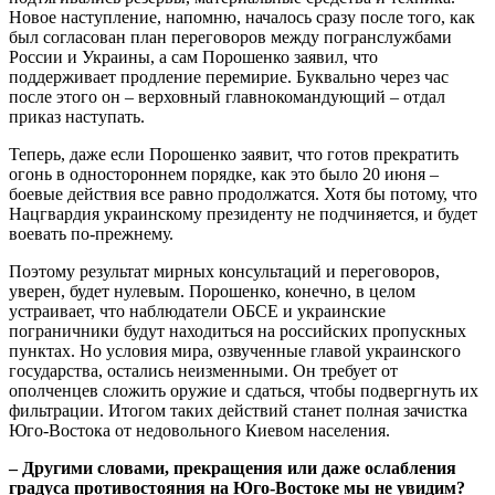
Новое наступление, напомню, началось сразу после того, как
был согласован план переговоров между погранслужбами
России и Украины, а сам Порошенко заявил, что
поддерживает продление перемирие. Буквально через час
после этого он – верховный главнокомандующий – отдал
приказ наступать.
Теперь, даже если Порошенко заявит, что готов прекратить
огонь в одностороннем порядке, как это было 20 июня –
боевые действия все равно продолжатся. Хотя бы потому, что
Нацгвардия украинскому президенту не подчиняется, и будет
воевать по-прежнему.
Поэтому результат мирных консультаций и переговоров,
уверен, будет нулевым. Порошенко, конечно, в целом
устраивает, что наблюдатели ОБСЕ и украинские
пограничники будут находиться на российских пропускных
пунктах. Но условия мира, озвученные главой украинского
государства, остались неизменными. Он требует от
ополченцев сложить оружие и сдаться, чтобы подвергнуть их
фильтрации. Итогом таких действий станет полная зачистка
Юго-Востока от недовольного Киевом населения.
– Другими словами, прекращения или даже ослабления
градуса противостояния на Юго-Востоке мы не увидим?