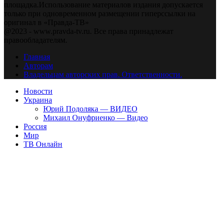
площадка.Использование материалов издания допускается
только при одновременном размещении гиперссылки на
оригинал в «Правда-ТВ»
@2023 - www.pravda-tv.ru. Все права принадлежат
правообладателям.
Главная
Авторам
Владельцам авторских прав. Ответственности.
Новости
Украина
Юрий Подоляка — ВИДЕО
Михаил Онуфриенко — Видео
Россия
Мир
ТВ Онлайн