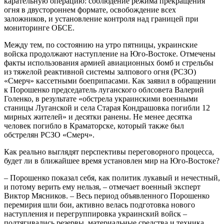
карательную операцию: соблюдение режима прекращения
огня в двустороннем формате, освобождение всех
заложников, и установление контроля над границей при
мониторинге ОБСЕ.
Между тем, по состоянию на утро пятницы, украинские
войска продолжают наступление на Юго-Востоке. Отмечены
факты использования армией авиационных бомб и стрельбы
из тяжелой реактивной системы залпового огня (РСЗО)
«Смерч» кассетными боеприпасами. Как заявил в обращении
к Порошенко председатель луганского облсовета Валерий
Голенко, в результате «обстрела украинскими военными
станицы Луганской и села Старая Кондрашовка погибли 12
мирных жителей» и десятки ранены. Не менее десятка
человек погибло в Краматорске, который также был
обстрелян РСЗО «Смерч».
Как реально выглядят перспективы переговорного процесса,
будет ли в ближайшее время установлен мир на Юго-Востоке?
– Порошенко показал себя, как политик лукавый и нечестный,
и потому верить ему нельзя, – отмечает военный эксперт
Виктор Мясников. – Весь период объявленного Порошенко
перемирия шли бои, активно велась подготовка нового
наступления и перегруппировка украинский войск –
подтягивались резервы, материальные средства и техника.