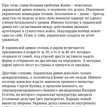
При этом, самая большая проблема Киева – нежелание
украинской армии воевать, и неумение это делать. Нынешние
украинские командиры полков, батальонов и – выше – бригад
зачастую не видели за всю свою военную карьеру ни одного
учения батальонного уровня. Именно поэтому в украинской
армии нет согласования между действиями авиации,
артиллерии и сухопутных войск. Нацгвардия вообще воюет
сама по себе. Плюс к тому, украинские солдаты не хотят
сражаться.
В украинской армии сплошь и рядом встречаются
призывники в возрасте за 30, а то и за 40 лет, которых
оторвали от семей, под угрозой ареста заставили надеть
форму и отправили на два месяца на передовую. А молодые
парни просто бегут из страны и прячутся от призыва.
Другими словами, украинская армия довольно сильно
деморализована, и положиться Киеву на нее нельзя. Именно
поэтому киевские власти заменили прежнего министра
обороны Сергея Кулика, в прошлом военного, на
сверхкорумпированного бывшего милиционера Валерия
Гелетея, на которого украинская прокуратура заводила
уголовные дела при трех президентах. Карьеру новый
министр обороны Украины делал сначала во внутренних