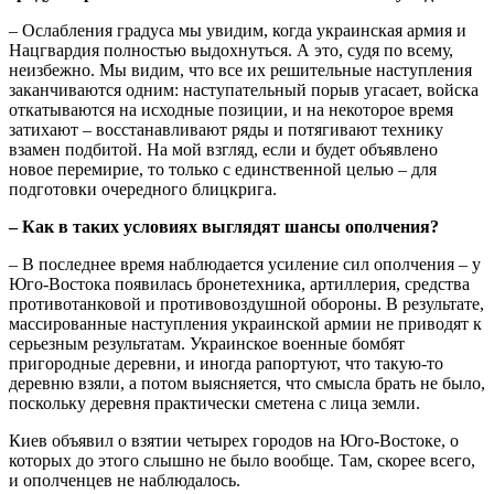
– Ослабления градуса мы увидим, когда украинская армия и
Нацгвардия полностью выдохнуться. А это, судя по всему,
неизбежно. Мы видим, что все их решительные наступления
заканчиваются одним: наступательный порыв угасает, войска
откатываются на исходные позиции, и на некоторое время
затихают – восстанавливают ряды и потягивают технику
взамен подбитой. На мой взгляд, если и будет объявлено
новое перемирие, то только с единственной целью – для
подготовки очередного блицкрига.
– Как в таких условиях выглядят шансы ополчения?
– В последнее время наблюдается усиление сил ополчения – у
Юго-Востока появилась бронетехника, артиллерия, средства
противотанковой и противовоздушной обороны. В результате,
массированные наступления украинской армии не приводят к
серьезным результатам. Украинское военные бомбят
пригородные деревни, и иногда рапортуют, что такую-то
деревню взяли, а потом выясняется, что смысла брать не было,
поскольку деревня практически сметена с лица земли.
Киев объявил о взятии четырех городов на Юго-Востоке, о
которых до этого слышно не было вообще. Там, скорее всего,
и ополченцев не наблюдалось.