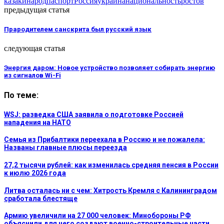
казаки
народ
паспорт
Россия
украина
национальность
ростов
предыдущая статья
Прародителем санскрита был русский язык
следующая статья
Энергия даром: Новое устройство позволяет собирать энергию
из сигналов Wi-Fi
По теме:
WSJ: разведка США заявила о подготовке Россией
нападения на НАТО
Семья из Прибалтики переехала в Россию и не пожалела:
Названы главные плюсы переезда
27,2 тысячи рублей: как изменилась средняя пенсия в России
к июлю 2026 года
Литва осталась ни с чем: Хитрость Кремля с Калининградом
сработала блестяще
Армию увеличили на 27 000 человек: Минобороны РФ
объяснили для чего создают военно-строительные части