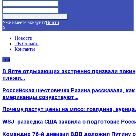
Уже имеете аккаунт?
Войти
X
Новости
ТВ Онлайн
Контакты
Топ
В Ялте отдыхающих экстренно призвали покин
пляжи…
Российская шестовичка Разина рассказала, как
американцы сочувствуют…
Почему растут цены на мясо: говядина, курица
WSJ: разведка США заявила о подготовке Росс
Командир 76-й дивизии ВДВ доложил Путину 