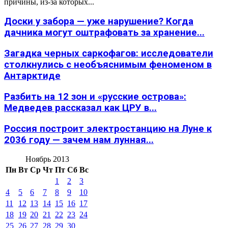
причины, из-за которых...
Доски у забора — уже нарушение? Когда
дачника могут оштрафовать за хранение...
Загадка черных саркофагов: исследователи
столкнулись с необъяснимым феноменом в
Антарктиде
Разбить на 12 зон и «русские острова»:
Медведев рассказал как ЦРУ в...
Россия построит электростанцию на Луне к
2036 году — зачем нам лунная...
Ноябрь 2013
Пн
Вт
Ср
Чт
Пт
Сб
Вс
1
2
3
4
5
6
7
8
9
10
11
12
13
14
15
16
17
18
19
20
21
22
23
24
25
26
27
28
29
30