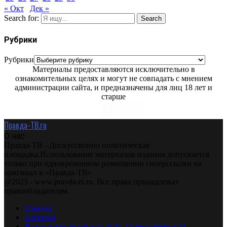
« Окт
Дек »
Search for:
Search
Рубрики
Рубрики
Материалы предоставляются исключительно в
ознакомительных целях и могут не совпадать с мнением
администрации сайта, и предназначены для лиц 18 лет и
старше
Правда-ТВ.ru
О нас
Правда-ТВ - Дискуссионно политическая
площадка.Использование материалов издания допускается
только при одновременном размещении гиперссылки на
оригинал в «Правда-ТВ»
@2023 - www.pravda-tv.ru. Все права принадлежат
правообладателям.
Главная
Авторам
Владельцам авторских прав. Ответственности.