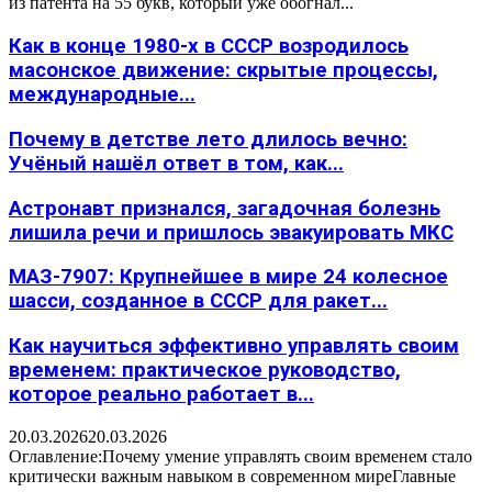
из патента на 55 букв, который уже обогнал...
Как в конце 1980-х в СССР возродилось
масонское движение: скрытые процессы,
международные...
Почему в детстве лето длилось вечно:
Учёный нашёл ответ в том, как...
Астронавт признался, загадочная болезнь
лишила речи и пришлось эвакуировать МКС
МАЗ-7907: Крупнейшее в мире 24 колесное
шасси, созданное в СССР для ракет...
Как научиться эффективно управлять своим
временем: практическое руководство,
которое реально работает в...
20.03.2026
20.03.2026
Оглавление:Почему умение управлять своим временем стало
критически важным навыком в современном миреГлавные