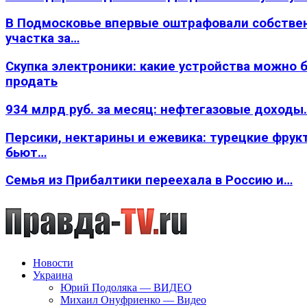
В Подмосковье впервые оштрафовали собстве
участка за…
Скупка электроники: какие устройства можно 
продать
934 млрд руб. за месяц: нефтегазовые доходы
Персики, нектарины и ежевика: турецкие фрук
бьют…
Семья из Прибалтики переехала в Россию и…
Новости
Украина
Юрий Подоляка — ВИДЕО
Михаил Онуфриенко — Видео