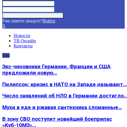
Уже имеете аккаунт?
Войти
X
Новости
ТВ Онлайн
Контакты
Топ
Экс-чиновники Германии, Франции и США
предложили новую…
Пилипсон: кризис в НАТО на Западе называют…
Число заявлений об НЛО в Германии достигло
Мухи в еде и ржавая сантехника сломанные…
В зону СВО поступит новейший боеприпас
«Куб-10МЭ»…