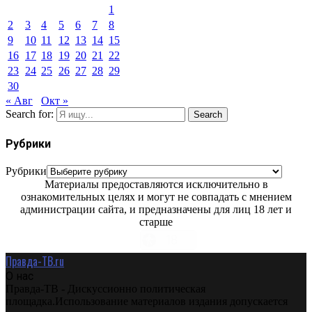
1
2
3
4
5
6
7
8
9
10
11
12
13
14
15
16
17
18
19
20
21
22
23
24
25
26
27
28
29
30
« Авг
Окт »
Search for:
Search
Рубрики
Рубрики
Материалы предоставляются исключительно в
ознакомительных целях и могут не совпадать с мнением
администрации сайта, и предназначены для лиц 18 лет и
старше
Правда-ТВ.ru
О нас
Правда-ТВ - Дискуссионно политическая
площадка.Использование материалов издания допускается