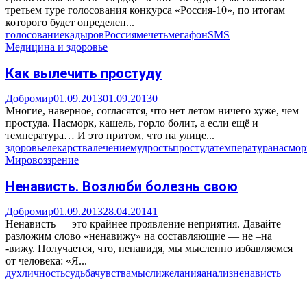
третьем туре голосования конкурса «Россия-10», по итогам
которого будет определен...
голосование
кадыров
Россия
мечеть
мегафон
SMS
Медицина и здоровье
Как вылечить простуду
Добромир
01.09.2013
01.09.2013
0
Многие, наверное, согласятся, что нет летом ничего хуже, чем
простуда. Насморк, кашель, горло болит, а если ещё и
температура… И это притом, что на улице...
здоровье
лекарства
лечение
мудрость
простуда
температура
насмор
Мировоззрение
Ненависть. Возлюби болезнь свою
Добромир
01.09.2013
28.04.2014
1
Ненависть — это крайнее проявление неприятия. Давайте
разложим слово «ненавижу» на составляющие — не –на
-вижу. Получается, что, ненавидя, мы мысленно избавляемся
от человека: «Я...
дух
личность
судьба
чувства
мысли
желания
анализ
ненависть