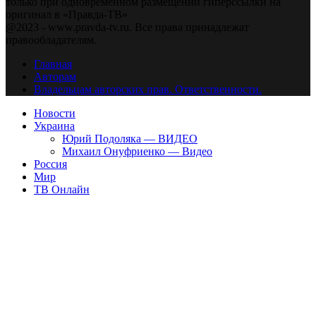
только при одновременном размещении гиперссылки на
оригинал в «Правда-ТВ»
@2023 - www.pravda-tv.ru. Все права принадлежат
правообладателям.
Главная
Авторам
Владельцам авторских прав. Ответственности.
Новости
Украина
Юрий Подоляка — ВИДЕО
Михаил Онуфриенко — Видео
Россия
Мир
ТВ Онлайн