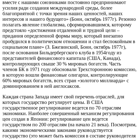
вместе с нашими союзниками постоянно предпринимают
усилия ради создания международной среды, более
благоприятной с точки зрения наших ценностей, наших
интересов и нашего будущего» (Бонн, октябрь 1977г). Резонно
полагать явление глобализма, сформировавшимся, которому
предстояло «достижения отдаленной и трудной цели –
придания определенной формы миру, который внезапно
пробудился в политическом отношении и стал беспокойным в
социальном плане» (З. Бжезинский, Бонн, октябрь 1977г),
после основания Бильдербергского клуба в 1954году из
представителей финансового капитала (США, Канада),
контролирующих свыше 30 % мировых богатств. Часть
членов БК в 1971 году обосновали Трехстороннюю комиссию,
в которую вошли финансовые олигархи, контролирующие
60% мировых богатств, всех стран «золотого миллиарда» с
доминированием в ней англосаксов.
Каждая страна Запада имеет свой перечень отраслей, для
которых государство регулирует цены. В США
государственное регулирование ведется по 70 отраслям
экономики. Наиболее совершенный механизм регулирования
цен создан в Японии: регулирование цен ведется
государством по 200 отраслям (на начало 21 века). Посмотрим,
какими экономическими законами руководствуется
государство (это может быть комиссия в составе руководителя