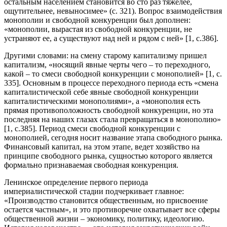
остальным населением становится во сто раз тяжелее,
ощутительнее, невыносимее» (с. 321). Вопрос взаимодействия
монополии и свободной конкуренции был дополнен:
«монополии, вырастая из свободной конкуренции, не
устраняют ее, а существуют над ней и рядом с ней» [1, с.386].
Другими словами: на смену старому капитализму пришел
капитализм, «носящий явные черты чего – то переходного,
какой – то смеси свободной конкуренции с монополией» [1, c.
335]. Основным в процессе переходного периода есть «смена
капиталистической себе явные свободной конкуренции
капиталистическими монополиями», а «монополия есть
прямая противоположность свободной конкуренции, но эта
последняя на наших глазах стала превращаться в монополию»
[1, с.385]. Период смеси свободной конкуренции с
монополией, сегодня носит название этапа свободного рынка.
Финансовый капитал, на этом этапе, ведет хозяйство на
принципе свободного рынка, сущностью которого является
формально признаваемая свободная конкуренция.
Ленинское определение первого периода
империалистической стадии подчеркивает главное:
«Производство становится общественным, но присвоение
остается частным», и это противоречие охватывает все сферы
общественной жизни – экономику, политику, идеологию.