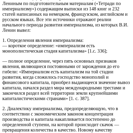
Лениным по подготовительным материалам («Тетради по
империализму») содержащим выписки из 148 книг и 232
статей написанных на немецком, французском, английском и
русском языках. Все эти источники отражают реалии
начального периода развития империализма, из которых В.И.
Ленин вывел:
1. Определения явления империализма:
— короткое определение: «империализм есть
монополистическая стадия капитализма» [1.с. 336];
— полное определение, через пять основных признаков
явления, являющиеся постоянными от зарождения до его
гибели: «Империализм есть капитализм на той стадии
развития, когда сложилось господство монополий и
финансового капитала, приобрел выдающееся значение вывоз
капитала, начался раздел мира международными трестами и
закончился раздел всей территории земли крупнейшими
капиталистическими странами» [1. с. 387].
2. Диалектику империализма, предопределяющую, что в
соответствии с экономическим законом концентрация
производства и капитала накапливается постепенно до
определенной ступени, на которой происходит скачок —
превращения количества в качество. Новому качеству