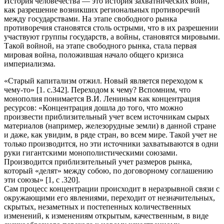
История человечества — это история захватнических войн,
как разрешение возникших региональных противоречий
между государствами. На этапе свободного рынка
противоречия становятся столь острыми, что в их разрешении
участвуют группы государств, а войны, становятся мировыми.
Такой войной, на этапе свободного рынка, стала первая
мировая война, положившая начало общего кризиса
империализма.
«Старый капитализм отжил. Новый является переходом к
чему-то» [1. с.342]. Переходом к чему? Вспомним, что
монополия понимается В.И. Лениным как концентрация
ресурсов: «Концентрация дошла до того, что можно
произвести приблизительный учет всем источникам сырых
материалов (например, железорудные земли) в данной стране
и даже, как увидим, в ряде стран, во всем мире. Такой учет не
только производится, но эти источники захватываются в одни
руки гигантскими монополистическими союзами.
Производится приблизительный учет размеров рынка,
который «делят» между собою, по договорному соглашению
эти союзы» [1, с .320].
Сам процесс концентрации происходит в неразрывной связи с
окружающими его явлениями, переходит от незначительных,
скрытых, незаметных и постепенных количественных
изменений, к изменениям открытым, качественным, в виде