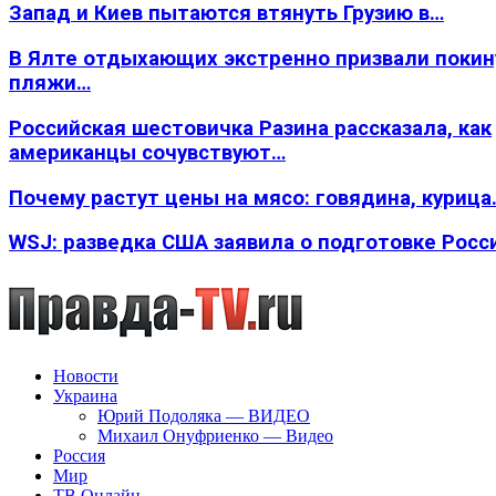
Запад и Киев пытаются втянуть Грузию в…
В Ялте отдыхающих экстренно призвали покин
пляжи…
Российская шестовичка Разина рассказала, как
американцы сочувствуют…
Почему растут цены на мясо: говядина, курица
WSJ: разведка США заявила о подготовке Росс
Новости
Украина
Юрий Подоляка — ВИДЕО
Михаил Онуфриенко — Видео
Россия
Мир
ТВ Онлайн