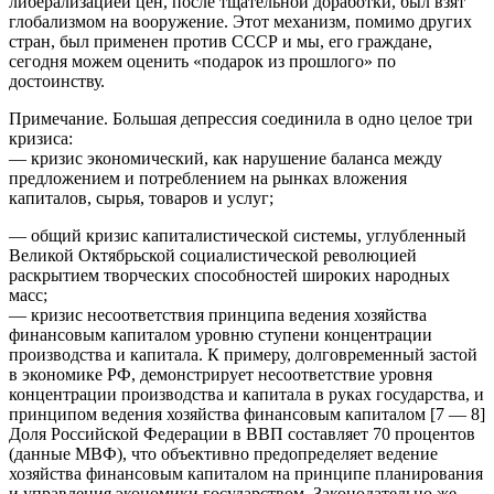
либерализацией цен, после тщательной доработки, был взят
глобализмом на вооружение. Этот механизм, помимо других
стран, был применен против СССР и мы, его граждане,
сегодня можем оценить «подарок из прошлого» по
достоинству.
Примечание. Большая депрессия соединила в одно целое три
кризиса:
— кризис экономический, как нарушение баланса между
предложением и потреблением на рынках вложения
капиталов, сырья, товаров и услуг;
— общий кризис капиталистической системы, углубленный
Великой Октябрьской социалистической революцией
раскрытием творческих способностей широких народных
масс;
— кризис несоответствия принципа ведения хозяйства
финансовым капиталом уровню ступени концентрации
производства и капитала. К примеру, долговременный застой
в экономике РФ, демонстрирует несоответствие уровня
концентрации производства и капитала в руках государства, и
принципом ведения хозяйства финансовым капиталом [7 — 8]
Доля Российской Федерации в ВВП составляет 70 процентов
(данные МВФ), что объективно предопределяет ведение
хозяйства финансовым капиталом на принципе планирования
и управления экономики государством. Законодательно же