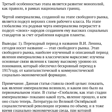
Третьей особенностью этапа является развитие монополий,
как правило, в рамках национальных границ.
Чертой империализма, созданной на этапе свободного рынка,
является подкуп верхних слоев рабочего класса. На этапе
глобализма эта родовая черта империализма перерастет в
подкуп «своих» народов созданием ему высоких социальных
стандартов за счет ограбления народов планеты.
Выводы: 1). Переходный период в названии В.И. Ленина,
сегодня носит название — этап свободного рынка. Этап
свободного рынка, наиболее изученный и описанный период
явления империализма в классическом марксизме: изучены
основные связи явления к такому высокому уровню их
понимания, который обеспечил бескровный переход в
1917году, от капиталистической к коммунистической
социально-экономической формации.
Примечание. Данная статья ставила своей целью: показать,
как явление империализма возникло, и каким оно было на
первоначальном этапе. В статье «Глобализм, как этап стадии
империализма» показано какой путь, явление прошло, и кем
оно стало теперь. Литература по Великой Октябрьской
социалистической революции огромна по объему, и в тоже
время социально-экономическая среда, при которой