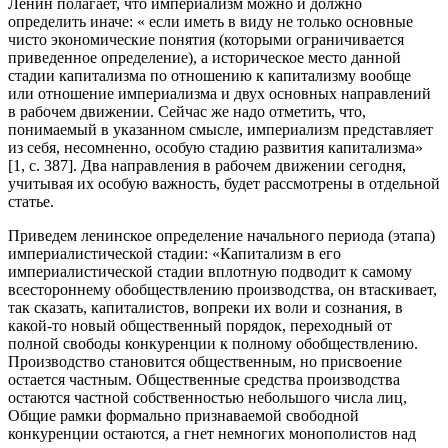
Ленин полагает, что империализм можно и должно
определить иначе: « если иметь в виду не только основные
чисто экономические понятия (которыми ограничивается
приведенное определение), а историческое место данной
стадии капитализма по отношению к капитализму вообще
или отношение империализма и двух основных направлений
в рабочем движении. Сейчас же надо отметить, что,
понимаемый в указанном смысле, империализм представляет
из себя, несомненно, особую стадию развития капитализма»
[1, с. 387]. Два направления в рабочем движении сегодня,
учитывая их особую важность, будет рассмотрены в отдельной
статье.
Приведем ленинское определение начального периода (этапа)
империалистической стадии: «Капитализм в его
империалистической стадии вплотную подводит к самому
всестороннему обобществлению производства, он втаскивает,
так сказать, капиталистов, вопреки их воли и сознания, в
какой-то новый общественный порядок, переходный от
полной свободы конкуренции к полному обобществлению.
Производство становится общественным, но присвоение
остается частным. Общественные средства производства
остаются частной собственностью небольшого числа лиц,
Общие рамки формально признаваемой свободной
конкуренции остаются, а гнет немногих монополистов над