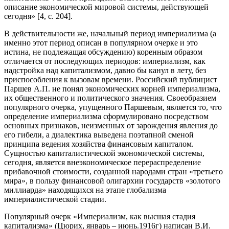
описание экономической мировой системы, действующей
сегодня» [4, с. 204].
В действительности же, начальный период империализма (а
именно этот период описан в популярном очерке и это
истина, не подлежащая обсуждению) коренным образом
отличается от последующих периодов: империализм, как
надстройка над капитализмом, давно бы канул в лету, без
приспособления к вызовам времени. Российский публицист
Паршев А.П. не понял экономических корней империализма,
их общественного и политического значения. Своеобразием
популярного очерка, упущенного Паршевым, является то, что
определение империализма сформулировано посредством
основных признаков, неизменных от зарождения явления до
его гибели, а диалектика выведена поэтапной сменой
принципа ведения хозяйства финансовым капиталом.
Сущностью капиталистической экономической системы,
сегодня, является внеэкономическое перераспределение
прибавочной стоимости, созданной народами стран «третьего
мира», в пользу финансовой олигархии государств «золотого
миллиарда» находящихся на этапе глобализма
империалистической стадии.
Популярный очерк «Империализм, как высшая стадия
капитализма» (Цюрих, январь – июнь.1916г) написан В.И.