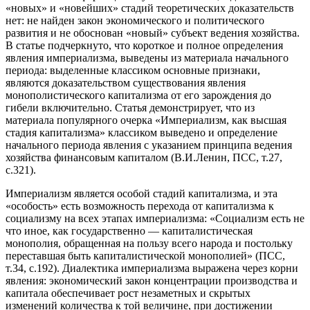
«новых» и «новейших» стадий теоретических доказательств
нет: не найден закон экономического и политического
развития и не обоснован «новый» субъект ведения хозяйства.
В статье подчеркнуто, что короткое и полное определения
явления империализма, выведены из материала начального
периода: выделенные классиком основные признаки,
являются доказательством существования явления
монополистического капитализма от его зарождения до
гибели включительно. Статья демонстрирует, что из
материала популярного очерка «Империализм, как высшая
стадия капитализма» классиком выведено и определение
начального периода явления с указанием принципа ведения
хозяйства финансовым капиталом (В.И.Ленин, ПСС, т.27,
с.321).
Империализм является особой стадий капитализма, и эта
«особость» есть возможность перехода от капитализма к
социализму на всех этапах империализма: «Социализм есть не
что иное, как государственно — капиталистическая
монополия, обращенная на пользу всего народа и постольку
переставшая быть капиталистической монополией» (ПСС,
т.34, с.192). Диалектика империализма выражена через корни
явления: экономический закон концентрации производства и
капитала обеспечивает рост незаметных и скрытых
изменений количества к той величине, при достижении