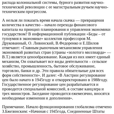
распада колониальной системы, бурного развития научно-
технической революции с ее магистральным ручьем научно-
техническим прогрессом.
А нельзя ли показать время начала скачка — превращения
количества в качество – начало перехода финансового
капитала на принцип планирования и управления экономики
государством? В информационной публикации «Беды – от
тупоумия в экономике» коллектив профессоров М.
Друкованный, О. Ливинский, В.Федоренко и Е.Шилов
отмечают: «Главным рыночным механизмом управления
экономикой развитых стран (страны «золотого миллиарда» —
В.Т.) является ценообразование. Каждая из них имеет единый
механизм, Он охватывает все виды деятельности – сельское
хозяйство, промышленность, бытовое обслуживание,
торговлю, банки и др. Эти правила обязательные для всех
форм собственности». И далее: «В Австрии регулирование
цен было начато в 1945году и откорректировано в 1988году.
Государственное регулирование цен разрабатывается и
проводится специальной комиссией, в составе канцлера и
трех министров. Заседание проводится ежемесячно, вносятся
необходимые изменения и дополнения».
Примечание. Начало функционирования глобализма отмечено
З.Бжезинским: «Начиная с 1945года, Соединенные Штаты