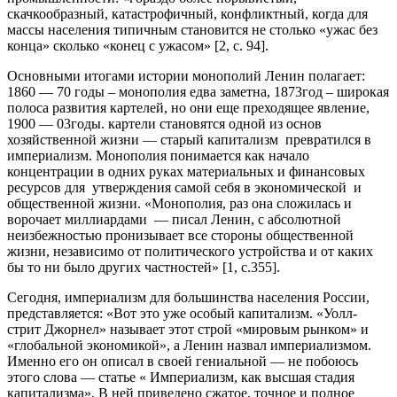
скачкообразный, катастрофичный, конфликтный, когда для
массы населения типичным становится не столько «ужас без
конца» сколько «конец с ужасом» [2, с. 94].
Основными итогами истории монополий Ленин полагает:
1860 — 70 годы – монополия едва заметна, 1873год – широкая
полоса развития картелей, но они еще преходящее явление,
1900 — 03годы. картели становятся одной из основ
хозяйственной жизни — старый капитализм превратился в
империализм. Монополия понимается как начало
концентрации в одних руках материальных и финансовых
ресурсов для утверждения самой себя в экономической и
общественной жизни. «Монополия, раз она сложилась и
ворочает миллиардами — писал Ленин, с абсолютной
неизбежностью пронизывает все стороны общественной
жизни, независимо от политического устройства и от каких
бы то ни было других частностей» [1, с.355].
Сегодня, империализм для большинства населения России,
представляется: «Вот это уже особый капитализм. «Уолл-
стрит Джорнел» называет этот строй «мировым рынком» и
«глобальной экономикой», а Ленин назвал империализмом.
Именно его он описал в своей гениальной — не побоюсь
этого слова — статье « Империализм, как высшая стадия
капитализма». В ней приведено сжатое, точное и полное