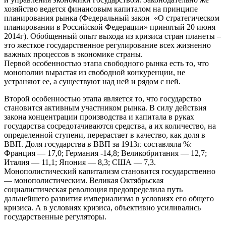
хозяйство ведется финансовым капиталом на принципе
планирования рынка (Федеральный закон «О стратегическом
планировании в Российской Федерации» принятый 20 июня
2014г). Обобщенный опыт выхода из кризиса стран планеты –
это жесткое государственное регулирование всех жизненно
важных процессов в экономике страны.
Первой особенностью этапа свободного рынка есть то, что
монополии вырастая из свободной конкуренции, не
устраняют ее, а существуют над ней и рядом с ней.
Второй особенностью этапа является то, что государство
становится активным участником рынка. В силу действия
закона концентрации производства и капитала в руках
государства сосредотачиваются средства, а их количество, на
определенной ступени, перерастает в качество, как доля в
ВВП. Доля государства в ВВП за 1913г. составляла %:
Франция — 17,0; Германия -14,8; Великобритания — 12,7;
Италия — 11,1; Япония — 8,3; США — 7,3.
Монополистический капитализм становится государственно
— монополистическим. Великая Октябрьская
социалистическая революция предопределила путь
дальнейшего развития империализма в условиях его общего
кризиса. А в условиях кризиса, объективно усиливались
государственные регуляторы.