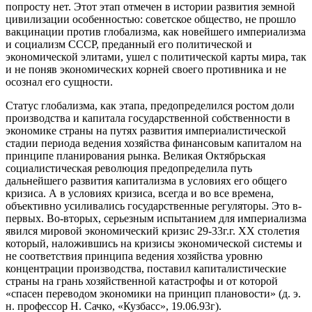
попросту нет. Этот этап отмечен в истории развития земной
цивилизации особенностью: советское общество, не прошло
вакцинации против глобализма, как новейшего империализма
и социализм СССР, преданный его политической и
экономической элитами, ушел с политической карты мира, так
и не поняв экономических корней своего противника и не
осознал его сущности.
Статус глобализма, как этапа, предопределился ростом доли
производства и капитала государственной собственности в
экономике страны на путях развития империалистической
стадии периода ведения хозяйства финансовым капиталом на
принципе планирования рынка. Великая Октябрьская
социалистическая революция предопределила путь
дальнейшего развития капитализма в условиях его общего
кризиса. А в условиях кризиса, всегда и во все времена,
объективно усиливались государственные регуляторы. Это в-
первых. Во-вторых, серьезным испытанием для империализма
явился мировой экономический кризис 29-33г.г. ХХ столетия
который, наложившись на кризисы экономической системы и
не соответствия принципа ведения хозяйства уровню
концентрации производства, поставил капиталистические
страны на грань хозяйственной катастрофы и от которой
«спасен переводом экономики на принцип плановости» (д. э.
н. профессор Н. Сачко, «Кузбасс», 19.06.93г).