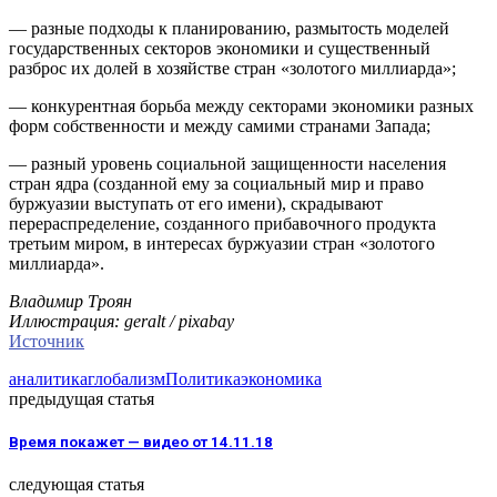
— разные подходы к планированию, размытость моделей
государственных секторов экономики и существенный
разброс их долей в хозяйстве стран «золотого миллиарда»;
— конкурентная борьба между секторами экономики разных
форм собственности и между самими странами Запада;
— разный уровень социальной защищенности населения
стран ядра (созданной ему за социальный мир и право
буржуазии выступать от его имени), скрадывают
перераспределение, созданного прибавочного продукта
третьим миром, в интересах буржуазии стран «золотого
миллиарда».
Владимир Троян
Иллюстрация: geralt / pixabay
Источник
аналитика
глобализм
Политика
экономика
предыдущая статья
Время покажет — видео от 14.11.18
следующая статья