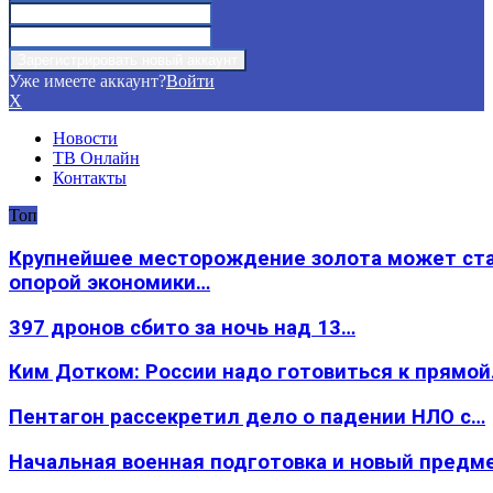
Уже имеете аккаунт?
Войти
X
Новости
ТВ Онлайн
Контакты
Топ
Крупнейшее месторождение золота может ст
опорой экономики…
397 дронов сбито за ночь над 13…
Ким Дотком: России надо готовиться к прямо
Пентагон рассекретил дело о падении НЛО с…
Начальная военная подготовка и новый предм