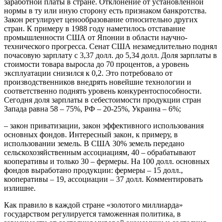
заработной платы в стране. Отклонение от установленной
нормы в ту или иную сторону есть признаком банкротства.
Закон регулирует ценообразование относительно других
стран. К примеру в 1988 году наметилось отставание
промышленности США от Японии в области научно-
технического прогресса. Сенат США незамедлительно поднял
почасовую зарплату с 3,37 долл. до 5,34 долл. Доля зарплаты в
стоимости товара выросла до 70 процентов, а уровень
эксплуатации снизился к 0,2. Это потребовало от
производственников внедрять новейшие технологии и
соответственно поднять уровень конкурентоспособности.
Сегодня доля зарплаты в себестоимости продукции стран
Запада равна 58 – 75%, РФ – 20-25%, Украина – 6%;
– закон приватизации, закон эффективного использования
основных фондов. Интересный закон, к примеру, в
использовании земель. В США 30% земель передано
сельскохозяйственным ассоциациям, 40 – обрабатывают
кооперативы и только 30 – фермеры. На 100 долл. основных
фондов выработано продукции: фермеры – 15 долл.,
кооперативы – 19, ассоциации – 37 долл. Комментировать
излишне.
Как правило в каждой стране «золотого миллиарда»
государством регулируется таможенная политика, в