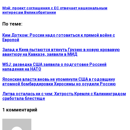
Мэй: проект соглашения с ЕС отвечает национальным
интересам Великобритании
По теме:
Ким Дотком: России надо готовиться к прямой войне с
Европой
Запад и Киев пытаются втянуть Грузию в новую кровавую
авантюру на Кавказе, заявили в МИД
WSJ: разведка США заявила о подготовке Россией
нападения на НАТО
Японские власти вновь не упомянули США в годовщину
атомной бомбардировки Хиросимы но осудили Россию
Литва осталась ни с чем: Хитрость Кремля с Калининградом
сработала блестяще
1 комментарий