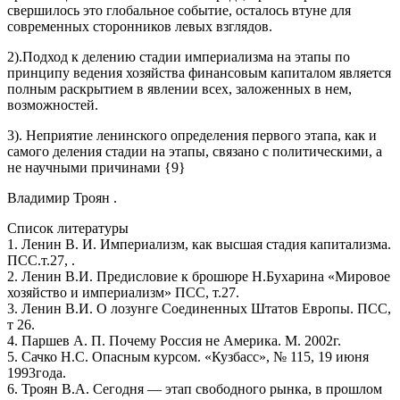
свершилось это глобальное событие, осталось втуне для
современных сторонников левых взглядов.
2).Подход к делению стадии империализма на этапы по
принципу ведения хозяйства финансовым капиталом является
полным раскрытием в явлении всех, заложенных в нем,
возможностей.
3). Неприятие ленинского определения первого этапа, как и
самого деления стадии на этапы, связано с политическими, а
не научными причинами {9}
Владимир Троян .
Список литературы
1. Ленин В. И. Империализм, как высшая стадия капитализма.
ПСС.т.27, .
2. Ленин В.И. Предисловие к брошюре Н.Бухарина «Мировое
хозяйство и империализм» ПСС, т.27.
3. Ленин В.И. О лозунге Соединенных Штатов Европы. ПСС,
т 26.
4. Паршев А. П. Почему Россия не Америка. М. 2002г.
5. Сачко Н.С. Опасным курсом. «Кузбасс», № 115, 19 июня
1993года.
6. Троян В.А. Сегодня — этап свободного рынка, в прошлом