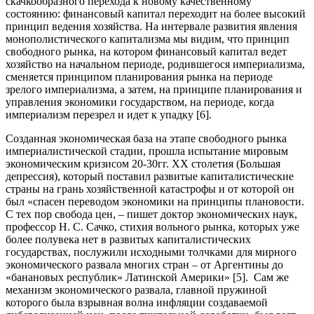
скачкообразного перехода к новому качественному
состоянию: финансовый капитал переходит на более высокий
принцип ведения хозяйства. На интервале развития явления
монополистического капитализма мы видим, что принцип
свободного рынка, на котором финансовый капитал ведет
хозяйство на начальном периоде, родившегося империализма,
сменяется принципом планирования рынка на периоде
зрелого империализма, а затем, на принципе планирования и
управления экономики государством, на периоде, когда
империализм перезрел и идет к упадку [6].
Созданная экономическая база на этапе свободного рынка
империалистической стадии, прошла испытание мировым
экономическим кризисом 20-30гг. ХХ столетия (Большая
депрессия), который поставил развитые капиталистические
страны на грань хозяйственной катастрофы и от которой он
был «спасен переводом экономики на принципы плановости.
С тех пор свобода цен, – пишет доктор экономических наук,
профессор Н. С. Сачко, стихия вольного рынка, которых уже
более полувека нет в развитых капиталистических
государствах, послужили исходными толчками для мирного
экономического развала многих стран – от Аргентины до
«банановых республик» Латинской Америки» [5]. Сам же
механизм экономического развала, главной пружиной
которого была взрывная волна инфляции создаваемой