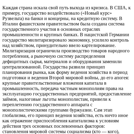
Каждая страна искала свой путь выхода из кризиса. В США, к
примеру, государство воздействовало («Новый курс»
Рузвельта) на банки и концерны, на кредитную систему. В
Италии фашистским правительством была создана система
государственного участия в основных отраслях
промышленности и крупных банках. В нацистской Германии
государство милитаризировало экономику, усилило контроль
над хозяйством, принудительно ввело картелирование.
Милитаризация ограничила производство товаров народного
потребления, а рыночную систему распределения
дефицитных сырья, материалов и оборудования заменили
централизованной. Государства развили принцип
планирования рынка, как форму ведения хозяйства в период
подготовки и ведения Второй мировой войны, до его апогея:
крупные правительственные вложения капитала в
промышленность, передача частным монополиям права на
эксплуатацию государственных предприятий, предоставление
займов, налоговые льготы монополистам, привели к
переплетению государственного аппарата с
монополистическими группами буржуазии. Сам этап
глобализма, его принцип ведения хозяйства, есть ничто иное
как отражение приспособления капитализма к условиям
действия трех основных послевоенных факторов:
становления мировой системы социализма (кто — кого),