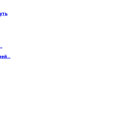
уть
…
ией…