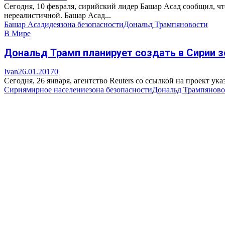
Сегодня, 10 февраля, сирийский лидер Башар Асад сообщил, ч
нереалистичной. Башар Асад...
Башар Асад
идея
зона безопасности
Дональд Трамп
яновости
В Мире
Дональд Трамп планирует создать в Сирии 
Ivan
26.01.2017
0
Сегодня, 26 января, агентство Reuters со ссылкой на проект у
Сирия
мирное население
зона безопасности
Дональд Трамп
яново