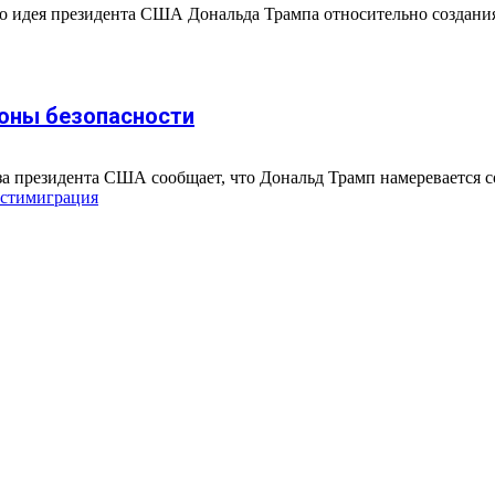
то идея президента США Дональда Трампа относительно создания
зоны безопасности
каза президента США сообщает, что Дональд Трамп намеревается 
сти
миграция