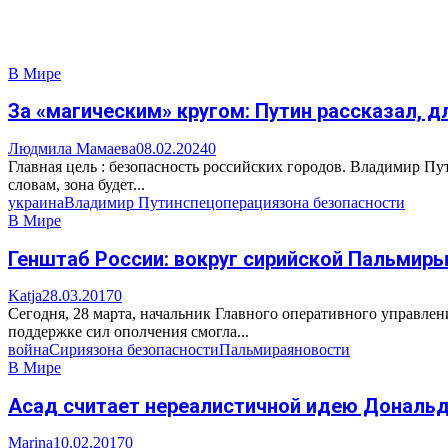
В Мире
За «магическим» кругом: Путин рассказал, д
Людмила Мамаева
08.02.2024
0
Главная цель : безопасность российских городов. Владимир Пу
словам, зона будет...
украина
Владимир Путин
спецоперация
зона безопасности
В Мире
Генштаб России: вокруг сирийской Пальмир
Katja
28.03.2017
0
Сегодня, 28 марта, начальник Главного оперативного управле
поддержке сил ополчения смогла...
война
Сирия
зона безопасности
Пальмира
яновости
В Мире
Асад считает нереалистичной идею Дональда
Marina
10.02.2017
0