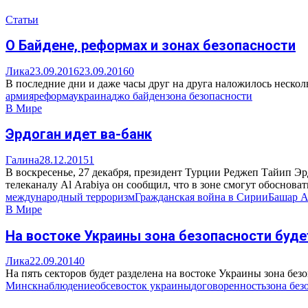
Статьи
О Байдене, реформах и зонах безопасности
Лика
23.09.2016
23.09.2016
0
В последние дни и даже часы друг на друга наложилось неско
армия
реформа
украина
джо байден
зона безопасности
В Мире
Эрдоган идет ва-банк
Галина
28.12.2015
1
В воскресенье, 27 декабря, президент Турции Реджеп Тайип Эр
телеканалу Al Arabiya он сообщил, что в зоне смогут обосновать
международный терроризм
Гражданская война в Сирии
Башар А
В Мире
На востоке Украины зона безопасности буде
Лика
22.09.2014
0
На пять секторов будет разделена на востоке Украины зона без
Минск
наблюдение
обсе
восток украины
договоренность
зона без