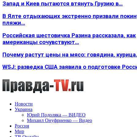
Запад и Киев пытаются втянуть Грузию в…
В Ялте отдыхающих экстренно призвали покин
пляжи…
Российская шестовичка Разина рассказала, как
американцы сочувствуют…
Почему растут цены на мясо: говядина, курица
WSJ: разведка США заявила о подготовке Росс
Новости
Украина
Юрий Подоляка — ВИДЕО
Михаил Онуфриенко — Видео
Россия
Мир
ТВ Онлайн