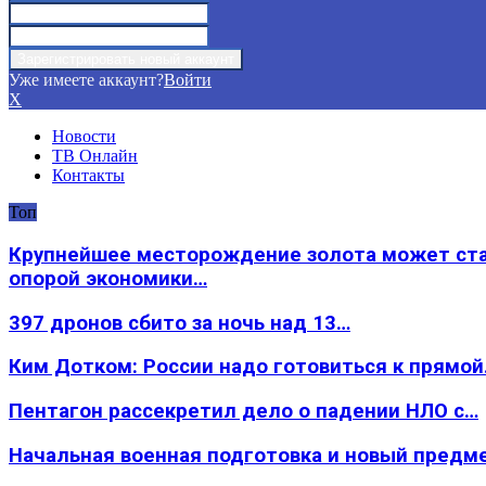
Уже имеете аккаунт?
Войти
X
Новости
ТВ Онлайн
Контакты
Топ
Крупнейшее месторождение золота может ст
опорой экономики…
397 дронов сбито за ночь над 13…
Ким Дотком: России надо готовиться к прямо
Пентагон рассекретил дело о падении НЛО с…
Начальная военная подготовка и новый предм