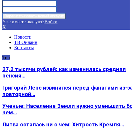
Уже имеете аккаунт?
Войти
X
Новости
ТВ Онлайн
Контакты
Топ
27,2 тысячи рублей: как изменилась средняя
пенсия…
Григорий Лепс извинился перед фанатами из-з
повторной…
Ученые: Население Земли нужно уменьшить б
чем…
Литва осталась ни с чем: Хитрость Кремля…