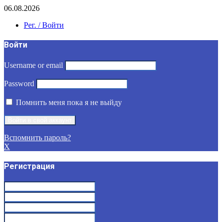
06.08.2026
Рег. / Войти
Войти
Username or email
Password
Помнить меня пока я не выйду
Вспомнить пароль?
X
Регистрация