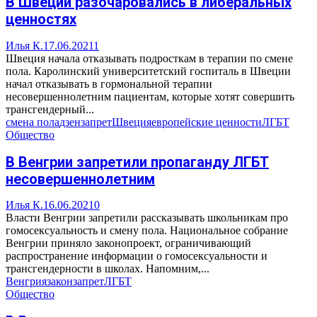
В Швеции разочаровались в либеральных
ценностях
Илья К.
17.06.2021
1
Швеция начала отказывать подросткам в терапии по смене
пола. Каролинский университетский госпиталь в Швеции
начал отказывать в гормональной терапии
несовершеннолетним пациентам, которые хотят совершить
трансгендерный...
смена пола
дзен
запрет
Швеция
европейские ценности
ЛГБТ
Общество
В Венгрии запретили пропаганду ЛГБТ
несовершеннолетним
Илья К.
16.06.2021
0
Власти Венгрии запретили рассказывать школьникам про
гомосексуальность и смену пола. Национальное собрание
Венгрии приняло законопроект, ограничивающий
распространение информации о гомосексуальности и
трансгендерности в школах. Напомним,...
Венгрия
закон
запрет
ЛГБТ
Общество