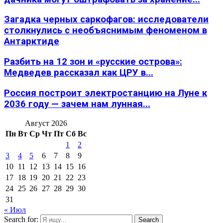
Загадка черных саркофагов: исследователи
столкнулись с необъяснимым феноменом в
Антарктиде
Разбить на 12 зон и «русские острова»:
Медведев рассказал как ЦРУ в...
Россия построит электростанцию на Луне к
2036 году — зачем нам лунная...
Август 2026
Пн
Вт
Ср
Чт
Пт
Сб
Вс
1
2
3
4
5
6
7
8
9
10
11
12
13
14
15
16
17
18
19
20
21
22
23
24
25
26
27
28
29
30
31
« Июл
Search for:
Search