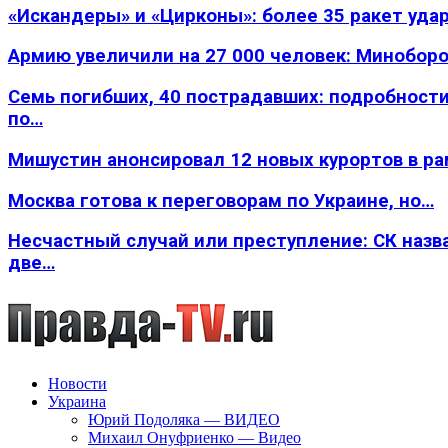
«Искандеры» и «Цирконы»: более 35 ракет уда
Армию увеличили на 27 000 человек: Минобор
Семь погибших, 40 пострадавших: подробности
по…
Мишустин анонсировал 12 новых курортов в р
Москва готова к переговорам по Украине, но…
Несчастный случай или преступление: СК назв
две…
Новости
Украина
Юрий Подоляка — ВИДЕО
Михаил Онуфриенко — Видео