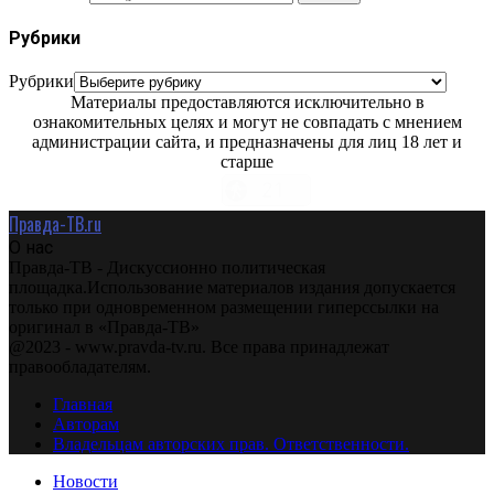
Рубрики
Рубрики
Материалы предоставляются исключительно в
ознакомительных целях и могут не совпадать с мнением
администрации сайта, и предназначены для лиц 18 лет и
старше
Правда-ТВ.ru
О нас
Правда-ТВ - Дискуссионно политическая
площадка.Использование материалов издания допускается
только при одновременном размещении гиперссылки на
оригинал в «Правда-ТВ»
@2023 - www.pravda-tv.ru. Все права принадлежат
правообладателям.
Главная
Авторам
Владельцам авторских прав. Ответственности.
Новости