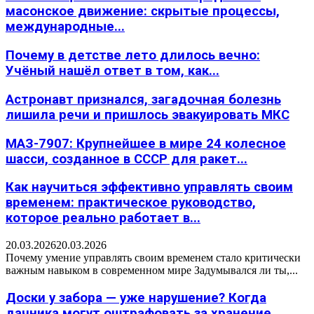
масонское движение: скрытые процессы,
международные...
Почему в детстве лето длилось вечно:
Учёный нашёл ответ в том, как...
Астронавт признался, загадочная болезнь
лишила речи и пришлось эвакуировать МКС
МАЗ-7907: Крупнейшее в мире 24 колесное
шасси, созданное в СССР для ракет...
Как научиться эффективно управлять своим
временем: практическое руководство,
которое реально работает в...
20.03.2026
20.03.2026
Почему умение управлять своим временем стало критически
важным навыком в современном мире Задумывался ли ты,...
Доски у забора — уже нарушение? Когда
дачника могут оштрафовать за хранение...