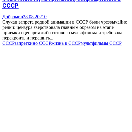
СССР
Добромир
28.08.2021
0
Случаи запрета родной анимации в СССР были чрезвычайно
редки: цензура зверствовала главным образом на этапе
приемки сценария либо готового мультфильма и требовала
перекроить и перешить...
СССР
запрет
кино СССР
жизнь в СССР
мультфильмы СССР