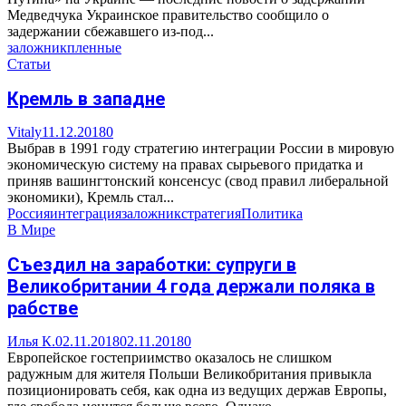
Медведчука Украинское правительство сообщило о
задержании сбежавшего из-под...
заложник
пленные
Статьи
Кремль в западне
Vitaly
11.12.2018
0
Выбрав в 1991 году стратегию интеграции России в мировую
экономическую систему на правах сырьевого придатка и
приняв вашингтонский консенсус (свод правил либеральной
экономики), Кремль стал...
Россия
интеграция
заложник
стратегия
Политика
В Мире
Съездил на заработки: супруги в
Великобритании 4 года держали поляка в
рабстве
Илья К.
02.11.2018
02.11.2018
0
Европейское гостеприимство оказалось не слишком
радужным для жителя Польши Великобритания привыкла
позиционировать себя, как одна из ведущих держав Европы,