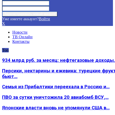
Уже имеете аккаунт?
Войти
X
Новости
ТВ Онлайн
Контакты
Топ
934 млрд руб. за месяц: нефтегазовые доходы
Персики, нектарины и ежевика: турецкие фрук
бьют…
Семья из Прибалтики переехала в Россию и…
ПВО за сутки уничтожила 20 авиабомб ВСУ,…
Японские власти вновь не упомянули США в…