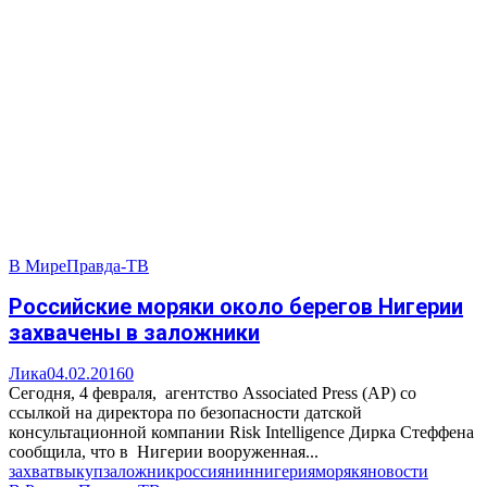
В Мире
Правда-ТВ
Российские моряки около берегов Нигерии
захвачены в заложники
Лика
04.02.2016
0
Сегодня, 4 февраля, агентство Associated Press (AP) со
ссылкой на директора по безопасности датской
консультационной компании Risk Intelligence Дирка Стеффена
сообщила, что в Нигерии вооруженная...
захват
выкуп
заложник
россиянин
нигерия
моряк
яновости