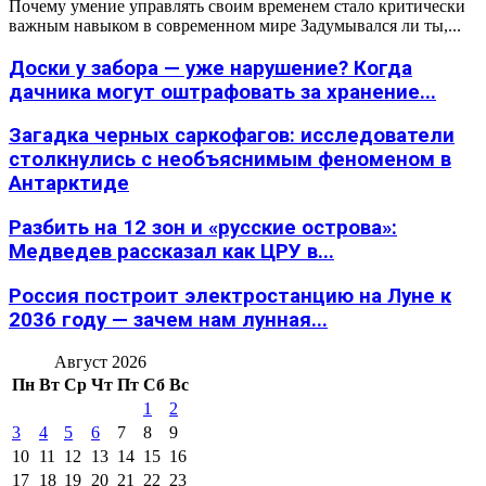
Почему умение управлять своим временем стало критически
важным навыком в современном мире Задумывался ли ты,...
Доски у забора — уже нарушение? Когда
дачника могут оштрафовать за хранение...
Загадка черных саркофагов: исследователи
столкнулись с необъяснимым феноменом в
Антарктиде
Разбить на 12 зон и «русские острова»:
Медведев рассказал как ЦРУ в...
Россия построит электростанцию на Луне к
2036 году — зачем нам лунная...
Август 2026
Пн
Вт
Ср
Чт
Пт
Сб
Вс
1
2
3
4
5
6
7
8
9
10
11
12
13
14
15
16
17
18
19
20
21
22
23