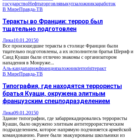
государство
Нефть
торговля
выкуп
заложник
заработок
В Мире
Правда-ТВ
Теракты во Франции: террор был
тщательно подготовлен
Лика
10.01.2015
0
Все произошедшие теракты в столице Франции были
тщательно подготовлены, а их исполнители братья Шериф и
Саид Куаши были отлично знакомы с организатором
нападения в Монруже...
Аль-каида
париж
франция
заложник
terrorist
теракт
В Мире
Правда-ТВ
Типография, где находятся террористы
братья Куаши, окружена элитным
французским спецподразделением
Лика
09.01.2015
0
Здание типографии, где забаррикадировались террористы
Куаши, было окружено элитным антитеррористическим
подразделением, которое напрямую подчиняется армейской
командованию. Ранее были эвакуированы школьники из