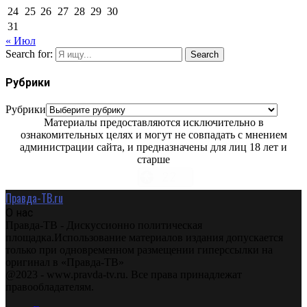
24
25
26
27
28
29
30
31
« Июл
Search for:
Search
Рубрики
Рубрики
Материалы предоставляются исключительно в
ознакомительных целях и могут не совпадать с мнением
администрации сайта, и предназначены для лиц 18 лет и
старше
Правда-ТВ.ru
О нас
Правда-ТВ - Дискуссионно политическая
площадка.Использование материалов издания допускается
только при одновременном размещении гиперссылки на
оригинал в «Правда-ТВ»
@2023 - www.pravda-tv.ru. Все права принадлежат
правообладателям.