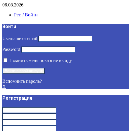
06.08.2026
Рег. / Войти
Войти
Username or email
Password
Помнить меня пока я не выйду
Вспомнить пароль?
X
Регистрация