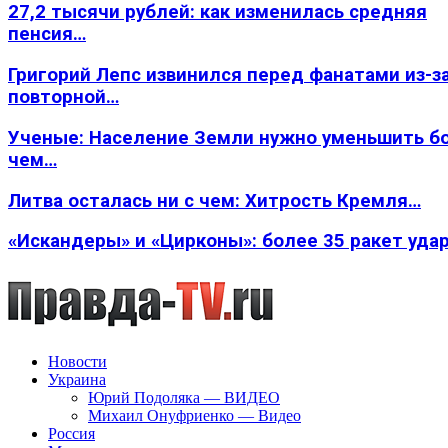
27,2 тысячи рублей: как изменилась средняя
пенсия…
Григорий Лепс извинился перед фанатами из-з
повторной…
Ученые: Население Земли нужно уменьшить б
чем…
Литва осталась ни с чем: Хитрость Кремля…
«Искандеры» и «Цирконы»: более 35 ракет уда
Новости
Украина
Юрий Подоляка — ВИДЕО
Михаил Онуфриенко — Видео
Россия