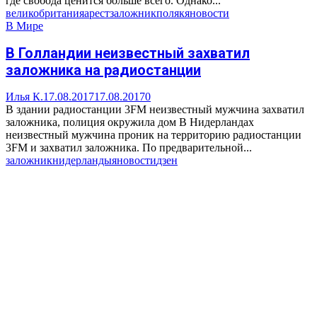
где свобода ценится больше всего. Однако...
великобритания
арест
заложник
поляк
яновости
В Мире
В Голландии неизвестный захватил
заложника на радиостанции
Илья К.
17.08.2017
17.08.2017
0
В здании радиостанции 3FM неизвестный мужчина захватил
заложника, полиция окружила дом В Нидерландах
неизвестный мужчина проник на территорию радиостанции
3FM и захватил заложника. По предварительной...
заложник
нидерланды
яновости
дзен