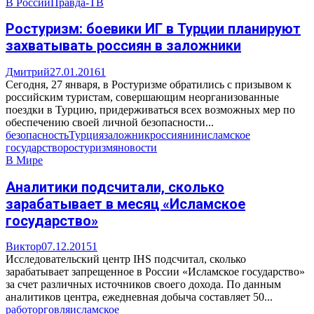
В России
Правда-ТВ
Ростуризм: боевики ИГ в Турции планируют
захватывать россиян в заложники
Дмитрий
27.01.2016
1
Сегодня, 27 января, в Ростуризме обратились с призывом к
российским туристам, совершающим неорганизованные
поездки в Турцию, придерживаться всех возможных мер по
обеспечению своей личной безопасности...
безопасность
Турция
заложник
россиянин
исламское
государство
ростуризм
яновости
В Мире
Аналитики подсчитали, сколько
зарабатывает в месяц «Исламское
государство»
Виктор
07.12.2015
1
Исследовательский центр IHS подсчитал, сколько
зарабатывает запрещенное в России «Исламское государство»
за счет различных источников своего дохода. По данным
аналитиков центра, ежедневная добыча составляет 50...
работорговля
исламское