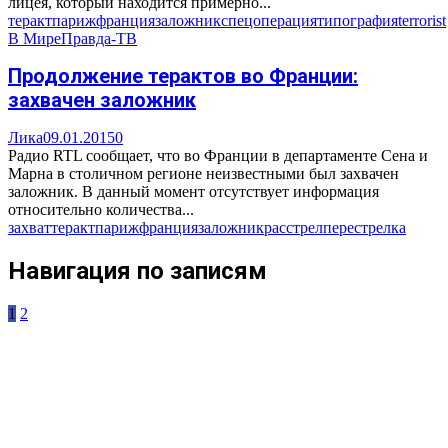
лицея, который находится примерно...
теракт
париж
франция
заложник
спецоперация
типография
terrorist
В Мире
Правда-ТВ
Продолжение терактов во Франции:
захвачен заложник
Лика
09.01.2015
0
Радио RTL сообщает, что во Франции в департаменте Сена и
Марна в столичном регионе неизвестными был захвачен
заложник. В данный момент отсутствует информация
относительно количества...
захват
теракт
париж
франция
заложник
расстрел
перестрелка
Навигация по записям
1
2