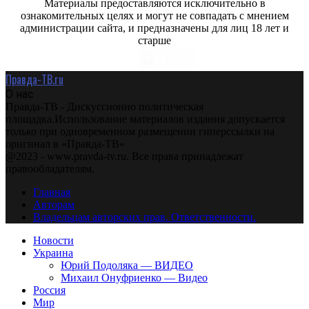
Материалы предоставляются исключительно в
ознакомительных целях и могут не совпадать с мнением
администрации сайта, и предназначены для лиц 18 лет и
старше
Правда-ТВ.ru
О нас
Правда-ТВ - Дискуссионно политическая
площадка.Использование материалов издания допускается
только при одновременном размещении гиперссылки на
оригинал в «Правда-ТВ»
@2023 - www.pravda-tv.ru. Все права принадлежат
правообладателям.
Главная
Авторам
Владельцам авторских прав. Ответственности.
Новости
Украина
Юрий Подоляка — ВИДЕО
Михаил Онуфриенко — Видео
Россия
Мир