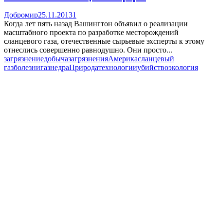
Добромир
25.11.2013
1
Когда лет пять назад Вашингтон объявил о реализации
масштабного проекта по разработке месторождений
сланцевого газа, отечественные сырьевые эхсперты к этому
отнеслись совершенно равнодушно. Они просто...
загрязнение
добыча
загрязнения
Америка
сланцевый
газ
болезни
газ
недра
Природа
технологии
убийство
экология