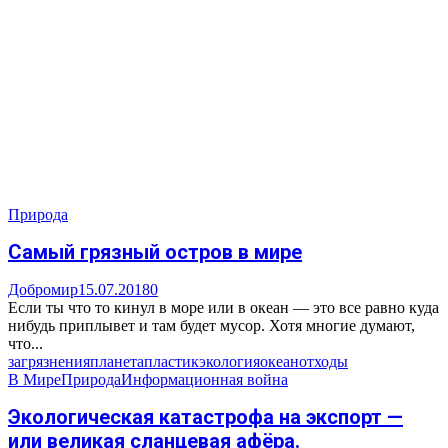
Природа
Самый грязный остров в мире
Добромир
15.07.2018
0
Если ты что то кинул в море или в океан — это все равно куда
нибудь приплывет и там будет мусор. Хотя многие думают,
что...
загрязнения
планета
пластик
экология
океан
отходы
В Мире
Природа
Информационная война
Экологическая катастрофа на экспорт —
или великая сланцевая афёра.