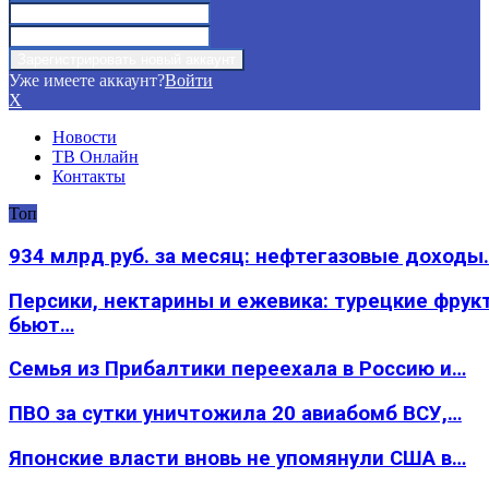
Уже имеете аккаунт?
Войти
X
Новости
ТВ Онлайн
Контакты
Топ
934 млрд руб. за месяц: нефтегазовые доходы
Персики, нектарины и ежевика: турецкие фрук
бьют…
Семья из Прибалтики переехала в Россию и…
ПВО за сутки уничтожила 20 авиабомб ВСУ,…
Японские власти вновь не упомянули США в…