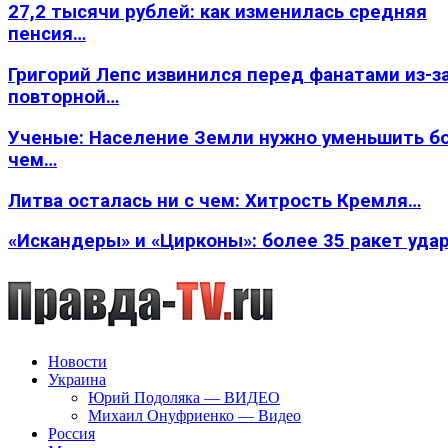
27,2 тысячи рублей: как изменилась средняя
пенсия…
Григорий Лепс извинился перед фанатами из-з
повторной…
Ученые: Население Земли нужно уменьшить б
чем…
Литва осталась ни с чем: Хитрость Кремля…
«Искандеры» и «Цирконы»: более 35 ракет уда
Новости
Украина
Юрий Подоляка — ВИДЕО
Михаил Онуфриенко — Видео
Россия