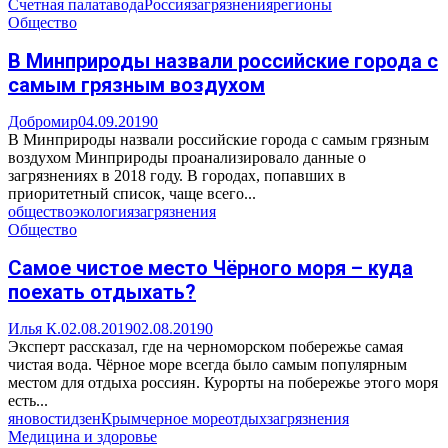
Счетная палата
вода
Россия
загрязнения
регионы
Общество
В Минприроды назвали российские города с
самым грязным воздухом
Добромир
04.09.2019
0
В Минприроды назвали российские города с самым грязным
воздухом Минприроды проанализировало данные о
загрязнениях в 2018 году. В городах, попавших в
приоритетный список, чаще всего...
общество
экология
загрязнения
Общество
Самое чистое место Чёрного моря – куда
поехать отдыхать?
Илья К.
02.08.2019
02.08.2019
0
Эксперт рассказал, где на черноморском побережье самая
чистая вода. Чёрное море всегда было самым популярным
местом для отдыха россиян. Курорты на побережье этого моря
есть...
яновости
дзен
Крым
черное море
отдых
загрязнения
Медицина и здоровье