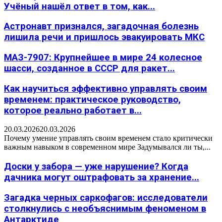
Учёный нашёл ответ в том, как...
Астронавт признался, загадочная болезнь
лишила речи и пришлось эвакуировать МКС
МАЗ-7907: Крупнейшее в мире 24 колесное
шасси, созданное в СССР для ракет...
Как научиться эффективно управлять своим
временем: практическое руководство,
которое реально работает в...
20.03.2026
20.03.2026
Почему умение управлять своим временем стало критически
важным навыком в современном мире Задумывался ли ты,...
Доски у забора — уже нарушение? Когда
дачника могут оштрафовать за хранение...
Загадка черных саркофагов: исследователи
столкнулись с необъяснимым феноменом в
Антарктиде