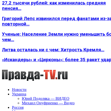
27,2 тысячи рублей: как изменилась средняя
пенсия…
Григорий Лепс извинился перед фанатами из-з
повторной…
Ученые: Население Земли нужно уменьшить б
чем…
Литва осталась ни с чем: Хитрость Кремля…
«Искандеры» и «Цирконы»: более 35 ракет уда
Новости
Украина
Юрий Подоляка — ВИДЕО
Михаил Онуфриенко — Видео
Россия