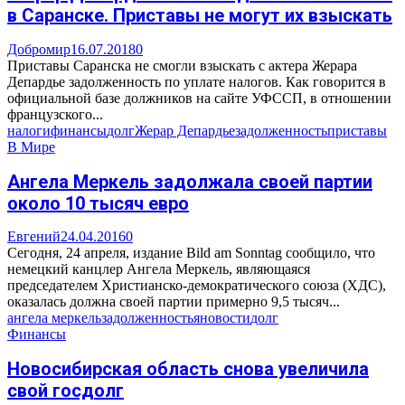
в Саранске. Приставы не могут их взыскать
Добромир
16.07.2018
0
Приставы Саранска не смогли взыскать с актера Жерара
Депардье задолженность по уплате налогов. Как говорится в
официальной базе должников на сайте УФССП, в отношении
французского...
налоги
финансы
долг
Жерар Депардье
задолженность
приставы
В Мире
Ангела Меркель задолжала своей партии
около 10 тысяч евро
Евгений
24.04.2016
0
Сегодня, 24 апреля, издание Bild am Sonntag сообщило, что
немецкий канцлер Ангела Меркель, являющаяся
председателем Христианско-демократического союза (ХДС),
оказалась должна своей партии примерно 9,5 тысяч...
ангела меркель
задолженность
яновости
долг
Финансы
Новосибирская область снова увеличила
свой госдолг