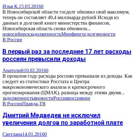
Илья К.
15.03.2016
0
В Новосибирской области госдолг обновил свой максимум,
теперь он составляет 49,4 миллиарда рублей Исходя из
данных в долговой книге министерства финансов,
Новосибирская область снова обновила...
новосибирск
задолженность
Минфин
госдолг
яновости
В России
В первый раз за последние 17 лет расходы
россиян превысили доходы
Анатолий
10.02.2016
0
В прошлом году расходы россиян превышали из доходы. Как
следует из статистики Росстата и Центра
макроэкономического анализа и краткосрочного
прогнозирования (ЦМАК), разница между этими двумя...
задолженность
яновости
Россия
россиянин
В России
Правда-ТВ
Дмитрий Медведев не исключил
увеличения долгов по заработной плате
Светлана
14.01.2016
0