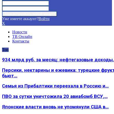
Уже имеете аккаунт?
Войти
X
Новости
ТВ Онлайн
Контакты
Топ
934 млрд руб. за месяц: нефтегазовые доходы
Персики, нектарины и ежевика: турецкие фрук
бьют…
Семья из Прибалтики переехала в Россию и…
ПВО за сутки уничтожила 20 авиабомб ВСУ,…
Японские власти вновь не упомянули США в…