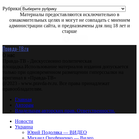
Рубрики
Материалы предоставляются исключительно в
ознакомительных целях и могут не совпадать с мнением
администрации сайта, и предназначены для лиц 18 лет и
старше
Правда-ТВ.ru
О нас
Правда-ТВ - Дискуссионно политическая
площадка.Использование материалов издания допускается
только при одновременном размещении гиперссылки на
оригинал в «Правда-ТВ»
@2023 - www.pravda-tv.ru. Все права принадлежат
правообладателям.
Главная
Авторам
Владельцам авторских прав. Ответственности.
Новости
Украина
Юрий Подоляка — ВИДЕО
Михаил Онуфриенко — Видео