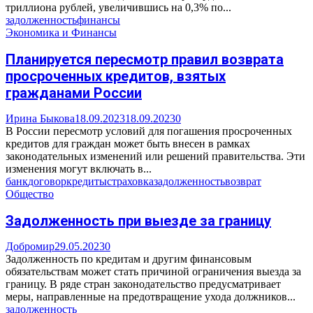
триллиона рублей, увеличившись на 0,3% по...
задолженность
финансы
Экономика и Финансы
Планируется пересмотр правил возврата
просроченных кредитов, взятых
гражданами России
Ирина Быкова
18.09.2023
18.09.2023
0
В России пересмотр условий для погашения просроченных
кредитов для граждан может быть внесен в рамках
законодательных изменений или решений правительства. Эти
изменения могут включать в...
банк
договор
кредиты
страховка
задолженность
возврат
Общество
Задолженность при выезде за границу
Добромир
29.05.2023
0
Задолженность по кредитам и другим финансовым
обязательствам может стать причиной ограничения выезда за
границу. В ряде стран законодательство предусматривает
меры, направленные на предотвращение ухода должников...
задолженность