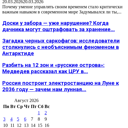
20.03.2026
20.03.2026
Почему умение управлять своим временем стало критически
важным навыком в современном мире Задумывался ли ты,...
Доски у забора — уже нарушение? Когда
дачника могут оштрафовать за хранение...
Загадка черных саркофагов: исследователи
столкнулись с необъяснимым феноменом в
Антарктиде
Разбить на 12 зон и «русские острова»:
Медведев рассказал как ЦРУ в...
Россия построит электростанцию на Луне к
2036 году — зачем нам лунная...
Август 2026
Пн
Вт
Ср
Чт
Пт
Сб
Вс
1
2
3
4
5
6
7
8
9
10
11
12
13
14
15
16