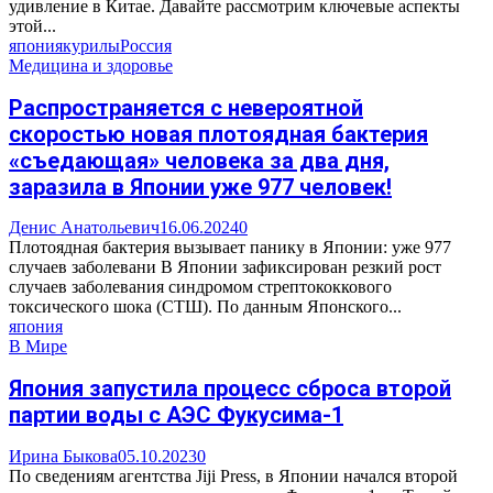
удивление в Китае. Давайте рассмотрим ключевые аспекты
этой...
япония
курилы
Россия
Медицина и здоровье
Распространяется с невероятной
скоростью новая плотоядная бактерия
«съедающая» человека за два дня,
заразила в Японии уже 977 человек!
Денис Анатольевич
16.06.2024
0
Плотоядная бактерия вызывает панику в Японии: уже 977
случаев заболевани В Японии зафиксирован резкий рост
случаев заболевания синдромом стрептококкового
токсического шока (СТШ). По данным Японского...
япония
В Мире
Япония запустила процесс сброса второй
партии воды с АЭС Фукусима-1
Ирина Быкова
05.10.2023
0
По сведениям агентства Jiji Press, в Японии начался второй