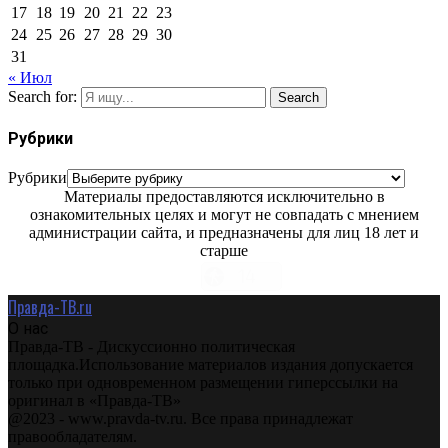
17
18
19
20
21
22
23
24
25
26
27
28
29
30
31
« Июл
Search for:
Search
Рубрики
Рубрики
Материалы предоставляются исключительно в
ознакомительных целях и могут не совпадать с мнением
администрации сайта, и предназначены для лиц 18 лет и
старше
Правда-ТВ.ru
О нас
Правда-ТВ - Дискуссионно политическая
площадка.Использование материалов издания допускается
только при одновременном размещении гиперссылки на
оригинал в «Правда-ТВ»
@2023 - www.pravda-tv.ru. Все права принадлежат
правообладателям.