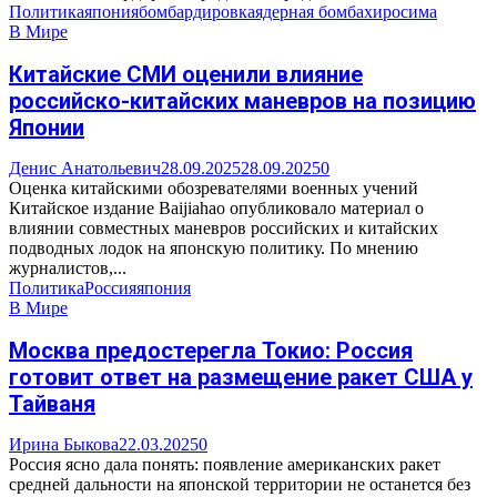
Политика
япония
бомбардировка
ядерная бомба
хиросима
В Мире
Китайские СМИ оценили влияние
российско-китайских маневров на позицию
Японии
Денис Анатольевич
28.09.2025
28.09.2025
0
Оценка китайскими обозревателями военных учений
Китайское издание Baijiahao опубликовало материал о
влиянии совместных маневров российских и китайских
подводных лодок на японскую политику. По мнению
журналистов,...
Политика
Россия
япония
В Мире
Москва предостерегла Токио: Россия
готовит ответ на размещение ракет США у
Тайваня
Ирина Быкова
22.03.2025
0
Россия ясно дала понять: появление американских ракет
средней дальности на японской территории не останется без