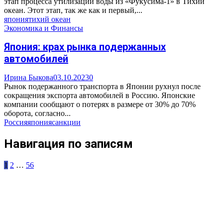
этап процесса утилизации воды из «Фукусима-1» в Тихий
океан. Этот этап, так же как и первый,...
япония
тихий океан
Экономика и Финансы
Япония: крах рынка подержанных
автомобилей
Ирина Быкова
03.10.2023
0
Рынок подержанного транспорта в Японии рухнул после
сокращения экспорта автомобилей в Россию. Японские
компании сообщают о потерях в размере от 30% до 70%
оборота, согласно...
Россия
япония
санкции
Навигация по записям
1
2
…
56