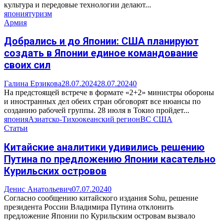
культура и передовые технологии делают...
япония
туризм
Армия
Добрались и до Японии: США планируют
создать в Японии единое командование
своих сил
Галина Ерзикова
28.07.2024
28.07.2024
0
На предстоящей встрече в формате «2+2» министры обороны
и иностранных дел обеих стран обговорят все нюансы по
созданию рабочей группы. 28 июля в Токио пройдет...
япония
Азиатско-Тихоокеанский регион
ВС США
Статьи
Китайские аналитики удивились решению
Путина по предложению Японии касательно
Курильских островов
Денис Анатольевич
07.07.2024
0
Согласно сообщению китайского издания Sohu, решение
президента России Владимира Путина отклонить
предложение Японии по Курильским островам вызвало