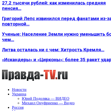
27,2 тысячи рублей: как изменилась средняя
пенсия…
Григорий Лепс извинился перед фанатами из-з
повторной…
Ученые: Население Земли нужно уменьшить б
чем…
Литва осталась ни с чем: Хитрость Кремля…
«Искандеры» и «Цирконы»: более 35 ракет уда
Новости
Украина
Юрий Подоляка — ВИДЕО
Михаил Онуфриенко — Видео
Россия