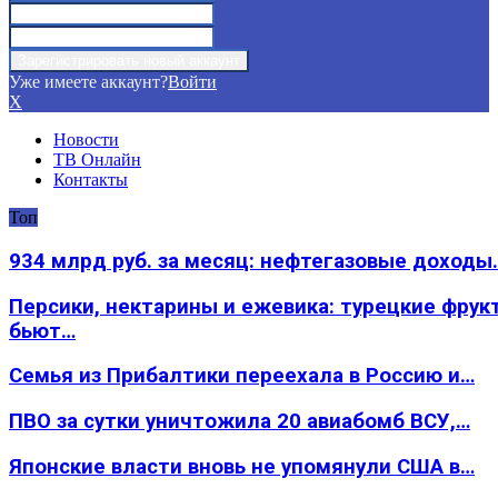
Уже имеете аккаунт?
Войти
X
Новости
ТВ Онлайн
Контакты
Топ
934 млрд руб. за месяц: нефтегазовые доходы
Персики, нектарины и ежевика: турецкие фрук
бьют…
Семья из Прибалтики переехала в Россию и…
ПВО за сутки уничтожила 20 авиабомб ВСУ,…
Японские власти вновь не упомянули США в…