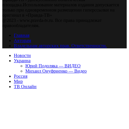
площадка.Использование материалов издания допускается
только при одновременном размещении гиперссылки на
оригинал в «Правда-ТВ»
@2023 - www.pravda-tv.ru. Все права принадлежат
правообладателям.
Главная
Авторам
Владельцам авторских прав. Ответственности.
Новости
Украина
Юрий Подоляка — ВИДЕО
Михаил Онуфриенко — Видео
Россия
Мир
ТВ Онлайн