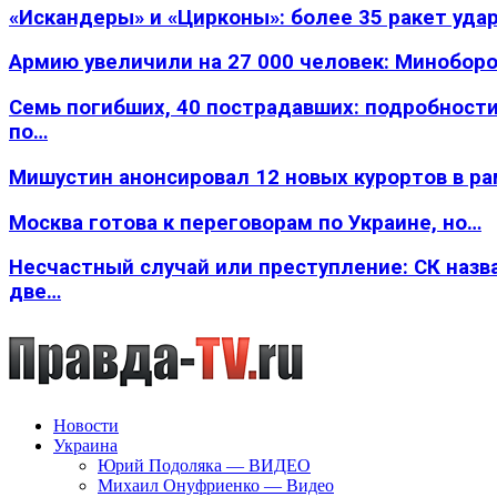
«Искандеры» и «Цирконы»: более 35 ракет уда
Армию увеличили на 27 000 человек: Минобор
Семь погибших, 40 пострадавших: подробности
по…
Мишустин анонсировал 12 новых курортов в р
Москва готова к переговорам по Украине, но…
Несчастный случай или преступление: СК назв
две…
Новости
Украина
Юрий Подоляка — ВИДЕО
Михаил Онуфриенко — Видео