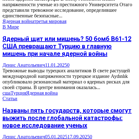
напряженности ученые из престижного Университета Отаго
представили тревожное исследование, определившее
единственные безопасные...
Ядерная война
третья мировая
В Мире
Ядерный щит или мишень? 50 бомб B61-12
США превращают Турцию в главную
мишень при начале ядерной войны
Денис Анатольевич
11.01.2025
0
Тревожные выводы турецких аналитиков В свете растущей
международной напряженности турецкое издание Aydınlık
опубликовало резонансный материал о ядерных рисках для
своей страны. В центре внимания оказалась...
сша
Турция
Ядерная война
Статьи
Названы пять государств, которые смогут
выжить после глобальной катастрофы:
новое исследование ученых
Денис Анатольевич
05.01.2025
17.09.2025
0