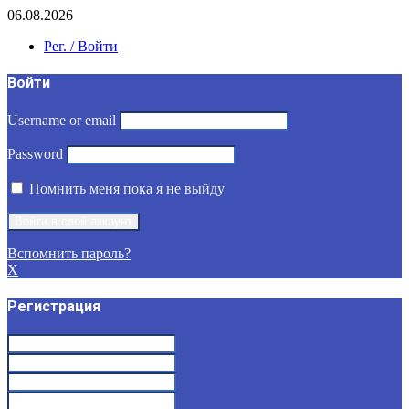
06.08.2026
Рег. / Войти
Войти
Username or email
Password
Помнить меня пока я не выйду
Вспомнить пароль?
X
Регистрация