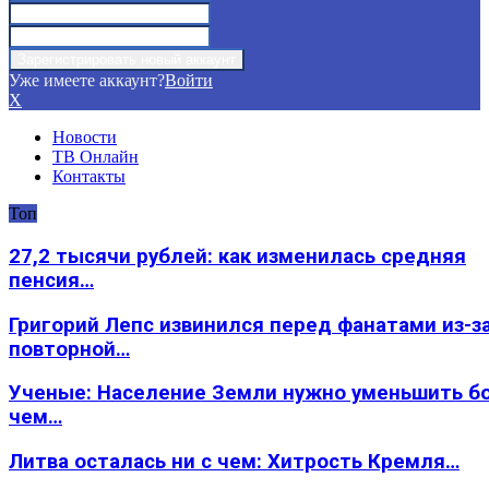
Уже имеете аккаунт?
Войти
X
Новости
ТВ Онлайн
Контакты
Топ
27,2 тысячи рублей: как изменилась средняя
пенсия…
Григорий Лепс извинился перед фанатами из-з
повторной…
Ученые: Население Земли нужно уменьшить б
чем…
Литва осталась ни с чем: Хитрость Кремля…