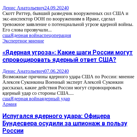
Денис Анатольевич
24.09.2024
0
Скотт Риттер, бывший разведчик вооруженных сил США и
экс-инспектор ООН по вооружениям в Ираке, сделал
тревожное заявление о потенциальной угрозе ядерной войны.
Его слова прозвучали...
сша
Ядерная война
спецоперация
Экспертное мнение
«Ядерная угроза»: Какие шаги России могут
спровоцировать ядерный ответ США?
Денис Анатольевич
07.06.2024
0
Возможные причины ядерного удара США по России: мнение
Алексея Суконкина Военный эксперт Алексей Суконкин
рассказал, какие действия России могут спровоцировать
ядерный удар со стороны США....
сша
Ядерная война
ядерный удар
Армия
Испугался ядерного удара: Офицера
Бундесвера осудили за шпионаж в пользу
России