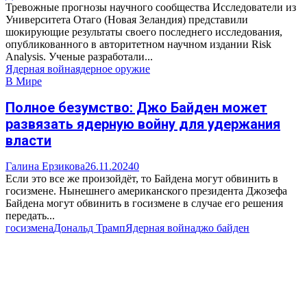
Тревожные прогнозы научного сообщества Исследователи из
Университета Отаго (Новая Зеландия) представили
шокирующие результаты своего последнего исследования,
опубликованного в авторитетном научном издании Risk
Analysis. Ученые разработали...
Ядерная война
ядерное оружие
В Мире
Полное безумство: Джо Байден может
развязать ядерную войну для удержания
власти
Галина Ерзикова
26.11.2024
0
Если это все же произойдёт, то Байдена могут обвинить в
госизмене. Нынешнего американского президента Джозефа
Байдена могут обвинить в госизмене в случае его решения
передать...
госизмена
Дональд Трамп
Ядерная война
джо байден