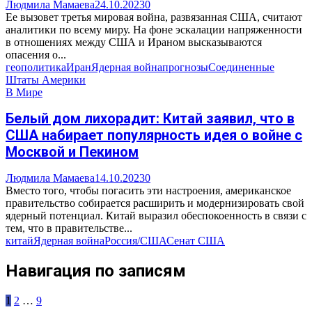
Людмила Мамаева
24.10.2023
0
Ее вызовет третья мировая война, развязанная США, считают
аналитики по всему миру. На фоне эскалации напряженности
в отношениях между США и Ираном высказываются
опасения о...
геополитика
Иран
Ядерная война
прогнозы
Соединенные
Штаты Америки
В Мире
Белый дом лихорадит: Китай заявил, что в
США набирает популярность идея о войне с
Москвой и Пекином
Людмила Мамаева
14.10.2023
0
Вместо того, чтобы погасить эти настроения, американское
правительство собирается расширить и модернизировать свой
ядерный потенциал. Китай выразил обеспокоенность в связи с
тем, что в правительстве...
китай
Ядерная война
Россия/США
Сенат США
Навигация по записям
1
2
…
9