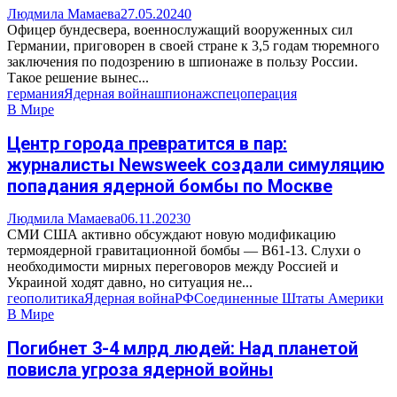
Людмила Мамаева
27.05.2024
0
Офицер бундесвера, военнослужащий вооруженных сил
Германии, приговорен в своей стране к 3,5 годам тюремного
заключения по подозрению в шпионаже в пользу России.
Такое решение вынес...
германия
Ядерная война
шпионаж
спецоперация
В Мире
Центр города превратится в пар:
журналисты Newsweek создали симуляцию
попадания ядерной бомбы по Москве
Людмила Мамаева
06.11.2023
0
СМИ США активно обсуждают новую модификацию
термоядерной гравитационной бомбы — B61-13. Слухи о
необходимости мирных переговоров между Россией и
Украиной ходят давно, но ситуация не...
геополитика
Ядерная война
РФ
Соединенные Штаты Америки
В Мире
Погибнет 3-4 млрд людей: Над планетой
повисла угроза ядерной войны