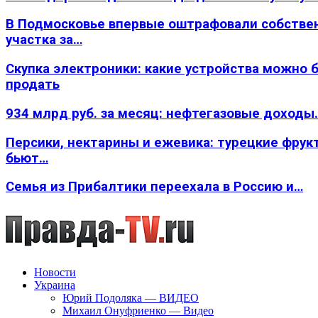
В Подмосковье впервые оштрафовали собстве
участка за…
Скупка электроники: какие устройства можно 
продать
934 млрд руб. за месяц: нефтегазовые доходы
Персики, нектарины и ежевика: турецкие фрук
бьют…
Семья из Прибалтики переехала в Россию и…
Новости
Украина
Юрий Подоляка — ВИДЕО
Михаил Онуфриенко — Видео