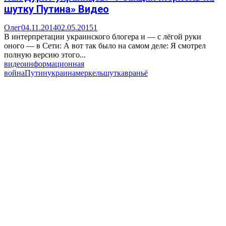
шутку Путина» Видео
Олег
04.11.2014
02.05.2015
1
В интерпретации украинского блогера и — с лёгой руки
оного — в Сети: А вот так было на самом деле: Я смотрел
полную версию этого...
видео
информационная
война
Путин
украина
меркель
шутка
враньё