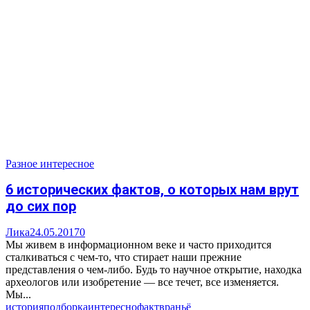
Разное интересное
6 исторических фактов, о которых нам врут
до сих пор
Лика
24.05.2017
0
Мы живем в информационном веке и часто приходится
сталкиваться с чем-то, что стирает наши прежние
представления о чем-либо. Будь то научное открытие, находка
археологов или изобретение — все течет, все изменяется.
Мы...
история
подборка
интересно
факт
враньё