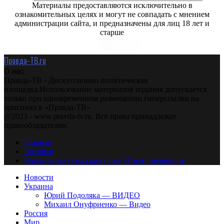
Материалы предоставляются исключительно в
ознакомительных целях и могут не совпадать с мнением
администрации сайта, и предназначены для лиц 18 лет и
старше
Правда-ТВ.ru
О нас
Правда-ТВ - Дискуссионно политическая
площадка.Использование материалов издания допускается
только при одновременном размещении гиперссылки на
оригинал в «Правда-ТВ»
@2023 - www.pravda-tv.ru. Все права принадлежат
правообладателям.
Главная
Авторам
Владельцам авторских прав. Ответственности.
Новости
Украина
Юрий Подоляка — ВИДЕО
Михаил Онуфриенко — Видео
Россия
Мир