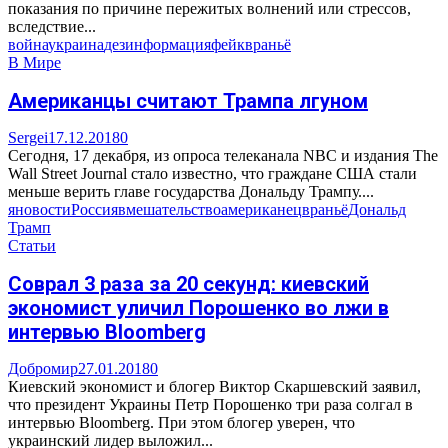
показания по причине пережитых волнений или стрессов,
вследствие...
война
украина
дезинформация
фейк
враньё
В Мире
Американцы считают Трампа лгуном
Sergei
17.12.2018
0
Сегодня, 17 декабря, из опроса телеканала NBC и издания The
Wall Street Journal стало известно, что граждане США стали
меньше верить главе государства Дональду Трампу....
яновости
Россия
вмешательство
американец
враньё
Дональд
Трамп
Статьи
Соврал 3 раза за 20 секунд: киевский
экономист уличил Порошенко во лжи в
интервью Bloomberg
Добромир
27.01.2018
0
Киевский экономист и блогер Виктор Скаршевский заявил,
что президент Украины Петр Порошенко три раза солгал в
интервью Bloomberg. При этом блогер уверен, что
украинский лидер выложил...