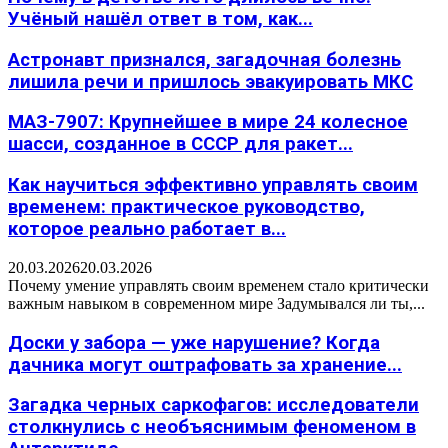
Учёный нашёл ответ в том, как...
Астронавт признался, загадочная болезнь
лишила речи и пришлось эвакуировать МКС
МАЗ-7907: Крупнейшее в мире 24 колесное
шасси, созданное в СССР для ракет...
Как научиться эффективно управлять своим
временем: практическое руководство,
которое реально работает в...
20.03.2026
20.03.2026
Почему умение управлять своим временем стало критически
важным навыком в современном мире Задумывался ли ты,...
Доски у забора — уже нарушение? Когда
дачника могут оштрафовать за хранение...
Загадка черных саркофагов: исследователи
столкнулись с необъяснимым феноменом в