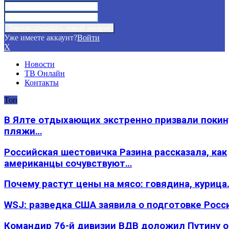
Уже имеете аккаунт?
Войти
X
Новости
ТВ Онлайн
Контакты
Топ
В Ялте отдыхающих экстренно призвали покин
пляжи…
Российская шестовичка Разина рассказала, как
американцы сочувствуют…
Почему растут цены на мясо: говядина, курица
WSJ: разведка США заявила о подготовке Росс
Командир 76-й дивизии ВДВ доложил Путину 