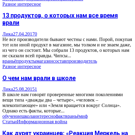
Разное интересное
13 продуктов, о которых нам все время
врали
Лика
27.04.2017
0
Не все производители бывают честны с нами. Порой, покупая
тот или иной продукт в магазине, мы толком и не знаем даже,
из чего он состоит. Мы собрали 13 продуктов, о которых нам
не сказали всей правды. Чипсы...
враньё
продукты
магазин
состав
производитель
Разное интересное
О чем нам врали в школе
Лика
25.08.2015
1
В школе нам говорят проверенные многими поколениями
вещи типа «дважды два – четыре», «человек –
млекопитающее» или «Земля вращается вокруг Солнца».
Однако есть факты, которые...
обучение
школа
интересно
факт
враньё
миф
Статьи
Информационная война
Как дурят украинцев: «Реакция Меркель на