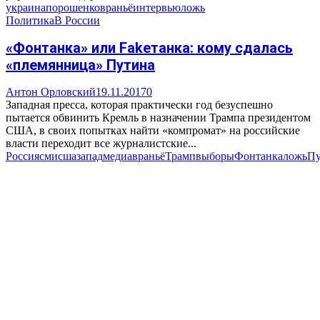
украина
порошенко
враньё
интервью
ложь
Политика
В России
«Фонтанка» или Fakeтанка: кому сдалась
«племянница» Путина
Антон Орловский
19.11.2017
0
Западная пресса, которая практически год безуспешно
пытается обвинить Кремль в назначении Трампа президентом
США, в своих попытках найти «компромат» на российские
власти переходит все журналистские...
Россия
сми
сша
запад
медиа
враньё
Трамп
выборы
Фонтанка
ложь
Пу