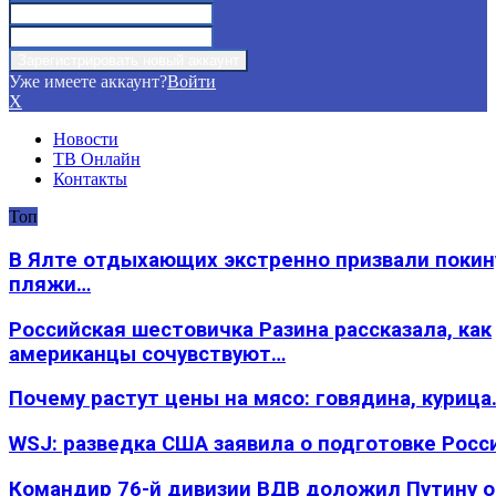
Уже имеете аккаунт?
Войти
X
Новости
ТВ Онлайн
Контакты
Топ
В Ялте отдыхающих экстренно призвали покин
пляжи…
Российская шестовичка Разина рассказала, как
американцы сочувствуют…
Почему растут цены на мясо: говядина, курица
WSJ: разведка США заявила о подготовке Росс
Командир 76-й дивизии ВДВ доложил Путину 