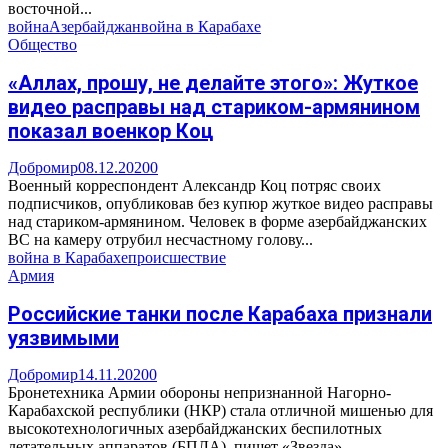
восточной...
война
Азербайджан
война в Карабахе
Общество
«Аллах, прошу, не делайте этого»: Жуткое
видео расправы над стариком-армянином
показал военкор Коц
Добромир
08.12.2020
0
Военный корреспондент Александр Коц потряс своих
подписчиков, опубликовав без купюр жуткое видео расправы
над стариком-армянином. Человек в форме азербайджанских
ВС на камеру отрубил несчастному голову...
война в Карабахе
происшествие
Армия
Российские танки после Карабаха признали
уязвимыми
Добромир
14.11.2020
0
Бронетехника Армии обороны непризнанной Нагорно-
Карабахской республики (НКР) стала отличной мишенью для
высокотехнологичных азербайджанских беспилотных
летательных аппаратов (БПЛА), пишет «Звезда».