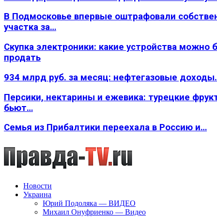
В Подмосковье впервые оштрафовали собстве
участка за…
Скупка электроники: какие устройства можно 
продать
934 млрд руб. за месяц: нефтегазовые доходы
Персики, нектарины и ежевика: турецкие фрук
бьют…
Семья из Прибалтики переехала в Россию и…
Новости
Украина
Юрий Подоляка — ВИДЕО
Михаил Онуфриенко — Видео