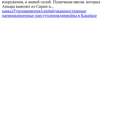
вооружения, и живой силой. Пушечным мясом, которых
Анкара вывозит из Сирии и...
кавказ
Турция
армения
Азербайджан
иностранные
наемники
военные преступления
дзен
война в Карабахе