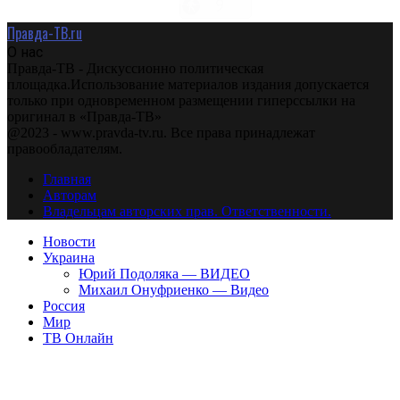
Правда-ТВ.ru
О нас
Правда-ТВ - Дискуссионно политическая
площадка.Использование материалов издания допускается
только при одновременном размещении гиперссылки на
оригинал в «Правда-ТВ»
@2023 - www.pravda-tv.ru. Все права принадлежат
правообладателям.
Главная
Авторам
Владельцам авторских прав. Ответственности.
Новости
Украина
Юрий Подоляка — ВИДЕО
Михаил Онуфриенко — Видео
Россия
Мир
ТВ Онлайн