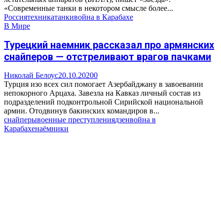
«Современные танки в некотором смысле более...
Россия
техника
танки
война в Карабахе
В Мире
Турецкий наемник рассказал про армянских
снайперов — отстреливают врагов пачками
Николай Белоус
20.10.2020
0
Турция изо всех сил помогает Азербайджану в завоевании
непокорного Арцаха. Завезла на Кавказ личный состав из
подразделений подконтрольной Сирийской национальной
армии. Отодвинув бакинских командиров в...
снайперы
военные преступления
дзен
война в
Карабахе
наёмники