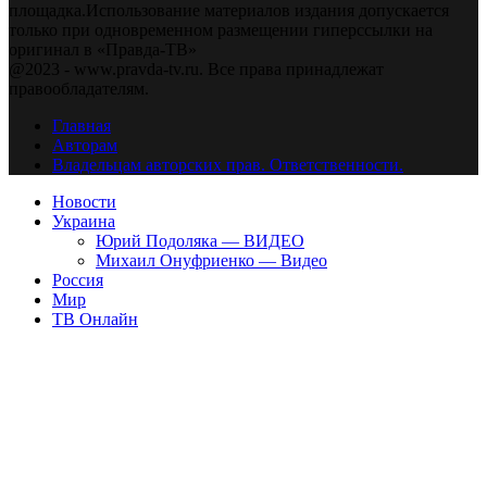
площадка.Использование материалов издания допускается
только при одновременном размещении гиперссылки на
оригинал в «Правда-ТВ»
@2023 - www.pravda-tv.ru. Все права принадлежат
правообладателям.
Главная
Авторам
Владельцам авторских прав. Ответственности.
Новости
Украина
Юрий Подоляка — ВИДЕО
Михаил Онуфриенко — Видео
Россия
Мир
ТВ Онлайн