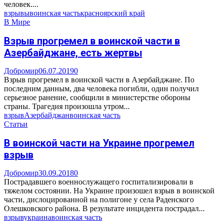
человек....
взрывы
воинская часть
красноярский край
В Мире
Взрыв прогремел в воинской части в
Азербайджане, есть жертвы
Добромир
06.07.2019
0
Взрыв прогремел в воинской части в Азербайджане. По
последним данным, два человека погибли, один получил
серьезное ранение, сообщили в министерстве обороны
страны. Трагедия произошла утром...
взрыв
Азербайджан
воинская часть
Статьи
В воинской части на Украине прогремел
взрыв
Добромир
30.09.2018
0
Пострадавшего военнослужащего госпитализировали в
тяжелом состоянии. На Украине произошел взрыв в воинской
части, дислоцированной на полигоне у села Раденского
Олешковского района. В результате инцидента пострадал...
взрыв
украина
воинская часть