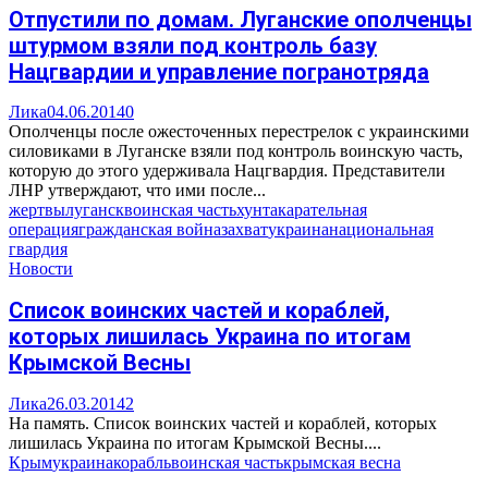
Отпустили по домам. Луганские ополченцы
штурмом взяли под контроль базу
Нацгвардии и управление погранотряда
Лика
04.06.2014
0
Ополченцы после ожесточенных перестрелок с украинскими
силовиками в Луганске взяли под контроль воинскую часть,
которую до этого удерживала Нацгвардия. Представители
ЛНР утверждают, что ими после...
жертвы
луганск
воинская часть
хунта
карательная
операция
гражданская война
захват
украина
национальная
гвардия
Новости
Список воинских частей и кораблей,
которых лишилась Украина по итогам
Крымской Весны
Лика
26.03.2014
2
На память. Список воинских частей и кораблей, которых
лишилась Украина по итогам Крымской Весны....
Крым
украина
корабль
воинская часть
крымская весна