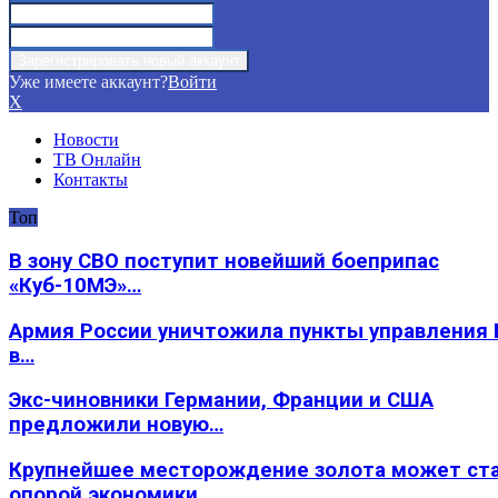
Уже имеете аккаунт?
Войти
X
Новости
ТВ Онлайн
Контакты
Топ
В зону СВО поступит новейший боеприпас
«Куб-10МЭ»…
Армия России уничтожила пункты управления
в…
Экс-чиновники Германии, Франции и США
предложили новую…
Крупнейшее месторождение золота может ст
опорой экономики…