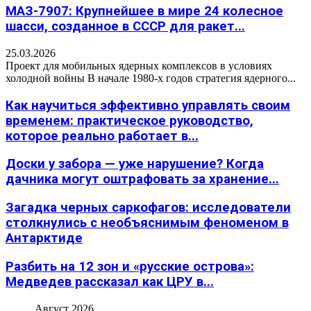
МАЗ-7907: Крупнейшее в мире 24 колесное
шасси, созданное в СССР для ракет...
25.03.2026
Проект для мобильных ядерных комплексов в условиях
холодной войны В начале 1980-х годов стратегия ядерного...
Как научиться эффективно управлять своим
временем: практическое руководство,
которое реально работает в...
Доски у забора — уже нарушение? Когда
дачника могут оштрафовать за хранение...
Загадка черных саркофагов: исследователи
столкнулись с необъяснимым феноменом в
Антарктиде
Разбить на 12 зон и «русские острова»:
Медведев рассказал как ЦРУ в...
Август 2026