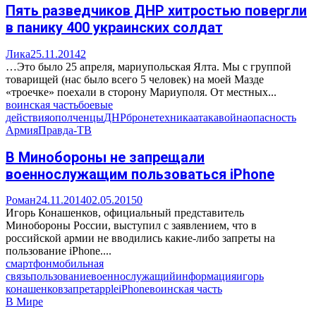
Пять разведчиков ДНР хитростью повергли
в панику 400 украинских солдат
Лика
25.11.2014
2
…Это было 25 апреля, мариупольская Ялта. Мы с группой
товарищей (нас было всего 5 человек) на моей Мазде
«троечке» поехали в сторону Мариуполя. От местных...
воинская часть
боевые
действия
ополченцы
ДНР
бронетехника
атака
война
опасность
Армия
Правда-ТВ
В Минобороны не запрещали
военнослужащим пользоваться iPhone
Роман
24.11.2014
02.05.2015
0
Игорь Конашенков, официальный представитель
Минобороны России, выступил с заявлением, что в
российской армии не вводились какие-либо запреты на
пользование iPhone....
смартфон
мобильная
связь
пользование
военнослужащий
информация
игорь
конашенков
запрет
apple
iPhone
воинская часть
В Мире