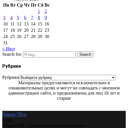
Пн
Вт
Ср
Чт
Пт
Сб
Вс
1
2
3
4
5
6
7
8
9
10
11
12
13
14
15
16
17
18
19
20
21
22
23
24
25
26
27
28
29
30
31
« Июл
Search for:
Search
Рубрики
Рубрики
Материалы предоставляются исключительно в
ознакомительных целях и могут не совпадать с мнением
администрации сайта, и предназначены для лиц 18 лет и
старше
Правда-ТВ.ru
О нас
Правда-ТВ - Дискуссионно политическая