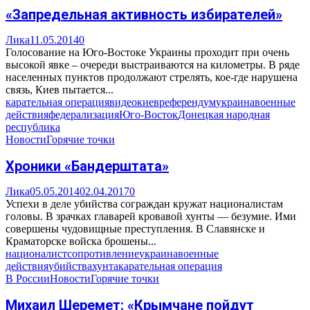
«Запредельная активность избирателей»
Лика
11.05.2014
0
Голосование на Юго-Востоке Украины проходит при очень
высокой явке – очереди выстраиваются на километры. В ряде
населенных пунктов продолжают стрелять, кое-где нарушена
связь, Киев пытается...
карательная операция
видео
киев
референдум
украина
военные
действия
федерализация
Юго-Восток
Донецкая народная
республика
Новости
Горячие точки
Хроники «Бандерштата»
Лика
05.05.2014
02.04.2017
0
Успехи в деле убийства сограждан кружат националистам
головы. В зрачках главарей кровавой хунты — безумие. Ими
совершены чудовищные преступления. В Славянске и
Краматорске войска брошены...
националист
сопротивление
украина
военные
действия
убийства
хунта
карательная операция
В России
Новости
Горячие точки
Михаил Шеремет: «Крымчане пойдут