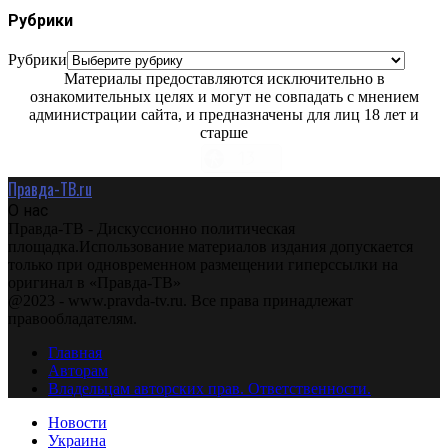
Рубрики
Рубрики
Материалы предоставляются исключительно в
ознакомительных целях и могут не совпадать с мнением
администрации сайта, и предназначены для лиц 18 лет и
старше
Правда-ТВ.ru
О нас
Правда-ТВ - Дискуссионно политическая
площадка.Использование материалов издания допускается
только при одновременном размещении гиперссылки на
оригинал в «Правда-ТВ»
@2023 - www.pravda-tv.ru. Все права принадлежат
правообладателям.
Главная
Авторам
Владельцам авторских прав. Ответственности.
Новости
Украина