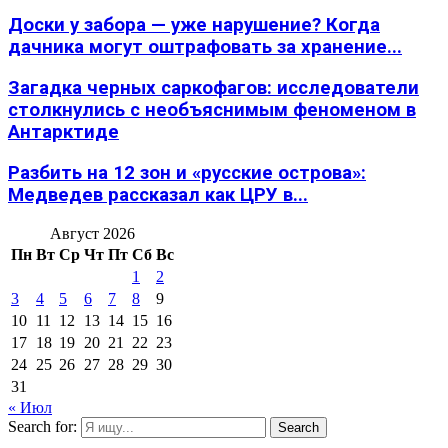
Доски у забора — уже нарушение? Когда
дачника могут оштрафовать за хранение...
Загадка черных саркофагов: исследователи
столкнулись с необъяснимым феноменом в
Антарктиде
Разбить на 12 зон и «русские острова»:
Медведев рассказал как ЦРУ в...
Август 2026
Пн
Вт
Ср
Чт
Пт
Сб
Вс
1
2
3
4
5
6
7
8
9
10
11
12
13
14
15
16
17
18
19
20
21
22
23
24
25
26
27
28
29
30
31
« Июл
Search for:
Search