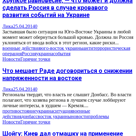
Хрупкое равновесие, — что может и должна
сделать Россия в случае кровавого
развития событий на Украине
Лика
25.04.2014
0
Застывшая было ситуация на Юго-Востоке Украины в любой
момент может обернуться большой кровью. Должна ли Россия
уклоняться от ввода войск в этот регион, какие риски...
военные действия
юго-восток украины
антитеррористическая
операция
Россия
украина
события
Новости
Горячие точки
Что мешает Раде договориться о снижении
напряженности на востоке
Лика
25.04.2014
0
Регионалы твердят, что власть не слышит Донбасс. Во власти
полагают, что хозяева региона в лучшем случае лоббируют
личные интересы, в худшем — Кремля....
противостояние
украина
ситуация
военные
действия
донбасс
восток украины
новости
проблемы
Новости
Горячие точки
Шойгу: Киев дал отмашку на применение