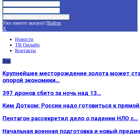
Уже имеете аккаунт?
Войти
X
Новости
ТВ Онлайн
Контакты
Топ
Крупнейшее месторождение золота может ст
опорой экономики…
397 дронов сбито за ночь над 13…
Ким Дотком: России надо готовиться к прямо
Пентагон рассекретил дело о падении НЛО с…
Начальная военная подготовка и новый предм