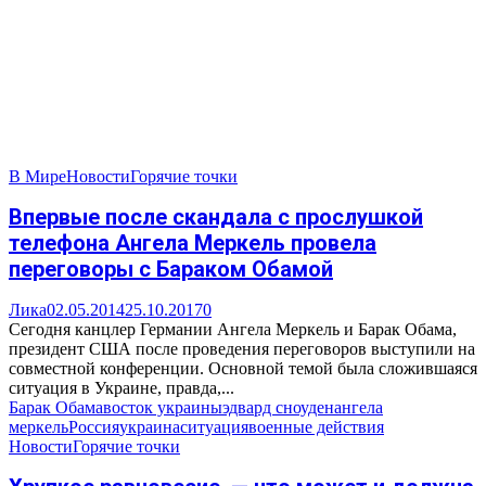
В Мире
Новости
Горячие точки
Впервые после скандала с прослушкой
телефона Ангела Меркель провела
переговоры с Бараком Обамой
Лика
02.05.2014
25.10.2017
0
Сегодня канцлер Германии Ангела Меркель и Барак Обама,
президент США после проведения переговоров выступили на
совместной конференции. Основной темой была сложившаяся
ситуация в Украине, правда,...
Барак Обама
восток украины
эдвард сноуден
ангела
меркель
Россия
украина
ситуация
военные действия
Новости
Горячие точки