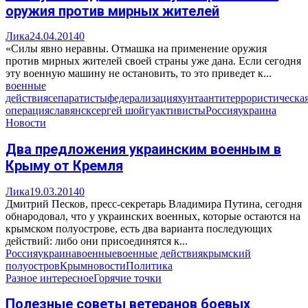
оружия против мирных жителей
Лика
24.04.2014
0
«Силы явно неравны. Отмашка на применение оружия
против мирных жителей своей страны уже дана. Если сегодня
эту военную машину не остановить, то это приведет к...
военные
действия
сепаратисты
федерализация
хунта
антитеррористическа
операция
славянск
сергей шойгу
активисты
Россия
украина
Новости
Два предложения украинским военным в
Крыму от Кремля
Лика
19.03.2014
0
Дмитрий Песков, пресс-секретарь Владимира Путина, сегодня
обнародовал, что у украинских военных, которые остаются на
крымском полуострове, есть два варианта последующих
действий: либо они присоединятся к...
Россия
украина
военные
военные действия
крымский
полуостров
Крым
новости
Политика
Разное интересное
Горячие точки
Полезные советы ветеранов боевых