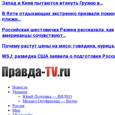
Запад и Киев пытаются втянуть Грузию в…
В Ялте отдыхающих экстренно призвали покин
пляжи…
Российская шестовичка Разина рассказала, как
американцы сочувствуют…
Почему растут цены на мясо: говядина, курица
WSJ: разведка США заявила о подготовке Росс
Новости
Украина
Юрий Подоляка — ВИДЕО
Михаил Онуфриенко — Видео
Россия
Мир
ТВ Онлайн