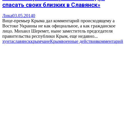
спасать своих близких в Славянск»
Лика
03.05.2014
0
Вице-премьер Крыма дал комментарий происходящему а
Востоке Украины не как официальное, а как гражданское
лицо. Михаил Шеремет, ныне заместитель председателя
правительства республики Крым, еще недавно...
хунта
славянск
крымчане
Крым
военные действия
комментарий