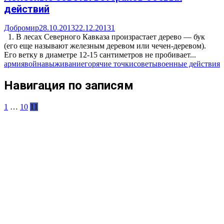
действий
Добромир
28.10.2013
22.12.2013
1
1. В лесах Северного Кавказа произрастает дерево — бук
(его еще называют железным деревом или чечен-деревом).
Его ветку в диаметре 12-15 сантиметров не пробивает...
армия
война
выживание
горячие точки
советы
военные действия
Навигация по записям
1
…
10
11