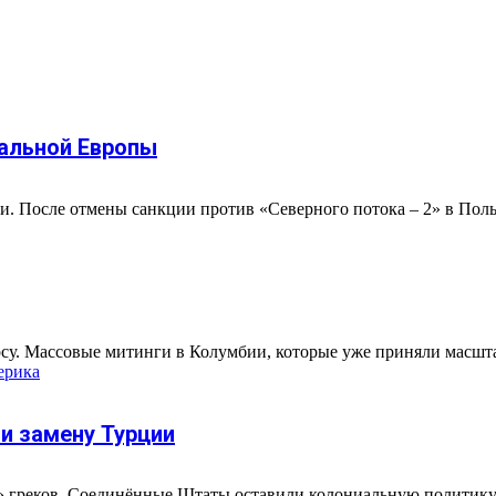
ральной Европы
 После отмены санкции против «Северного потока – 2» в Польше
су. Массовые митинги в Колумбии, которые уже приняли масштабы
ерика
и замену Турции
реков. Соединённые Штаты оставили колониальную политику в п