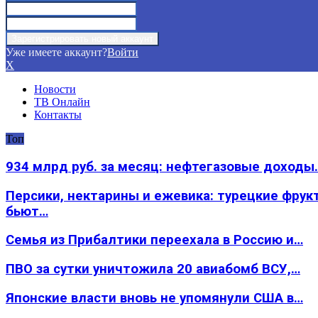
Уже имеете аккаунт?
Войти
X
Новости
ТВ Онлайн
Контакты
Топ
934 млрд руб. за месяц: нефтегазовые доходы
Персики, нектарины и ежевика: турецкие фрук
бьют…
Семья из Прибалтики переехала в Россию и…
ПВО за сутки уничтожила 20 авиабомб ВСУ,…
Японские власти вновь не упомянули США в…