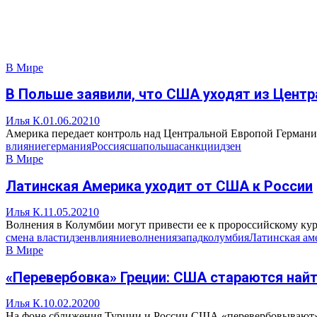
В Мире
В Польше заявили, что США уходят из Цент
Илья К.
01.06.2021
0
Америка передает контроль над Центральной Европой Германии.
влияние
германия
Россия
сша
польша
санкции
дзен
В Мире
Латинская Америка уходит от США к России
Илья К.
11.05.2021
0
Волнения в Колумбии могут привести ее к пророссийскому кур
смена власти
дзен
влияние
волнения
запад
колумбия
Латинская ам
В Мире
«Перевербовка» Греции: США стараются найт
Илья К.
10.02.2020
0
На фоне сближения Турции и России США «перевербовывают» г