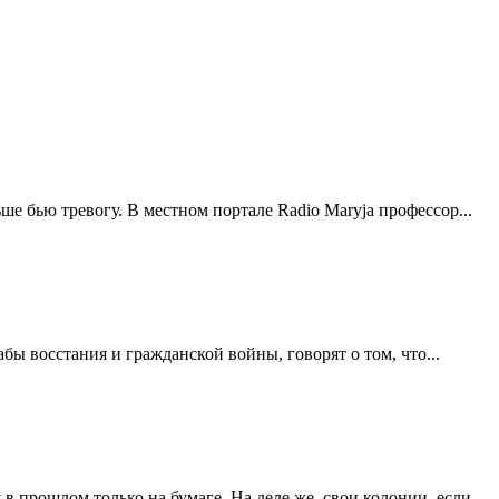
 бью тревогу. В местном портале Radio Maryja профессор...
 восстания и гражданской войны, говорят о том, что...
рошлом только на бумаге. На деле же, свои колонии, если...