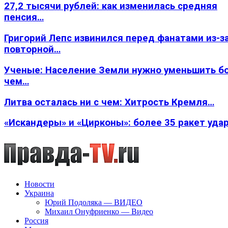
27,2 тысячи рублей: как изменилась средняя
пенсия…
Григорий Лепс извинился перед фанатами из-з
повторной…
Ученые: Население Земли нужно уменьшить б
чем…
Литва осталась ни с чем: Хитрость Кремля…
«Искандеры» и «Цирконы»: более 35 ракет уда
Новости
Украина
Юрий Подоляка — ВИДЕО
Михаил Онуфриенко — Видео
Россия