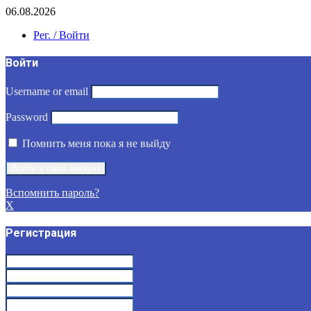
06.08.2026
Рег. / Войти
Войти
Username or email
Password
Помнить меня пока я не выйду
Вспомнить пароль?
X
Регистрация