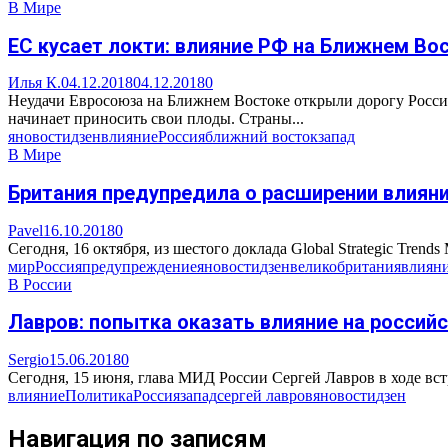
В Мире
ЕС кусает локти: влияние РФ на Ближнем Вос
Илья К.
04.12.2018
04.12.2018
0
Неудачи Евросоюза на Ближнем Востоке открыли дорогу Росси
начинает приносить свои плоды. Страны...
яновости
дзен
влияние
Россия
ближний восток
запад
В Мире
Британия предупредила о расширении влияни
Pavel
16.10.2018
0
Сегодня, 16 октября, из шестого доклада Global Strategic Tre
мир
Россия
предупреждение
яновости
дзен
великобритания
влиян
В России
Лавров: попытка оказать влияние на россий
Sergio
15.06.2018
0
Сегодня, 15 июня, глава МИД России Сергей Лавров в ходе вст
влияние
Политика
Россия
запад
сергей лавров
яновости
дзен
Навигация по записям