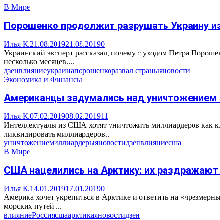
В Мире
Порошенко продолжит разрушать Украину и
Илья К.
21.08.2019
21.08.2019
0
Украинский эксперт рассказал, почему с уходом Петра Пороше
несколько месяцев....
дзен
влияние
украина
порошенко
развал страны
яновости
Экономика и Финансы
Американцы задумались над уничтожением
Илья К.
07.02.2019
08.02.2019
11
Интеллектуалы из США хотят уничтожить миллиардеров как кл
ликвидировать миллиардеров...
уничтожение
миллиардеры
яновости
дзен
влияние
сша
В Мире
США нацелились на Арктику: их раздражают 
Илья К.
14.01.2019
17.01.2019
0
Америка хочет укрепиться в Арктике и ответить на «чрезмерн
морских путей....
влияние
Россия
сша
арктика
яновости
дзен