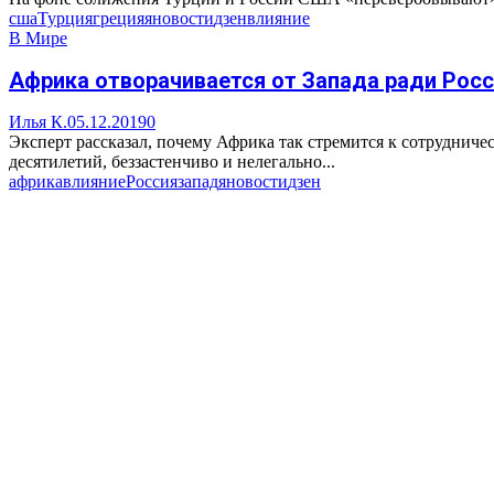
сша
Турция
греция
яновости
дзен
влияние
В Мире
Африка отворачивается от Запада ради Рос
Илья К.
05.12.2019
0
Эксперт рассказал, почему Африка так стремится к сотруднич
десятилетий, беззастенчиво и нелегально...
африка
влияние
Россия
запад
яновости
дзен