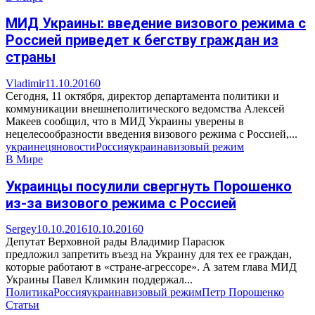
МИД Украины: введение визового режима с
Россией приведет к бегству граждан из
страны
Vladimir
11.10.2016
0
Сегодня, 11 октября, директор департамента политики и
коммуникации внешнеполитического ведомства Алексей
Макеев сообщил, что в МИД Украины уверены в
нецелесообразности введения визового режима с Россией,...
украинец
яновости
Россия
украина
визовый режим
В Мире
Украинцы посулили свергнуть Порошенко
из-за визового режима с Россией
Sergey
10.10.2016
10.10.2016
0
Депутат Верховной рады Владимир Парасюк
предложил запретить въезд на Украину для тех ее граждан,
которые работают в «стране-агрессоре». А затем глава МИД
Украины Павел Климкин поддержал...
Политика
Россия
украина
визовый режим
Петр Порошенко
Статьи