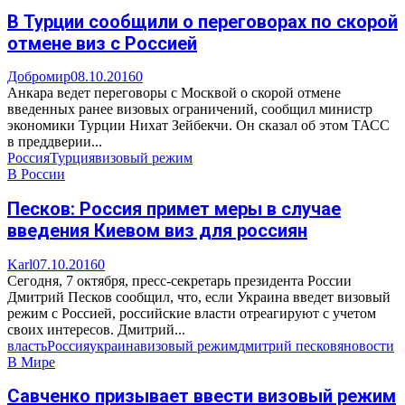
В Турции сообщили о переговорах по скорой
отмене виз с Россией
Добромир
08.10.2016
0
Анкара ведет переговоры с Москвой о скорой отмене
введенных ранее визовых ограничений, сообщил министр
экономики Турции Нихат Зейбекчи. Он сказал об этом ТАСС
в преддверии...
Россия
Турция
визовый режим
В России
Песков: Россия примет меры в случае
введения Киевом виз для россиян
Karl
07.10.2016
0
Сегодня, 7 октября, пресс-секретарь президента России
Дмитрий Песков сообщил, что, если Украина введет визовый
режим с Россией, российские власти отреагируют с учетом
своих интересов. Дмитрий...
власть
Россия
украина
визовый режим
дмитрий песков
яновости
В Мире
Савченко призывает ввести визовый режим