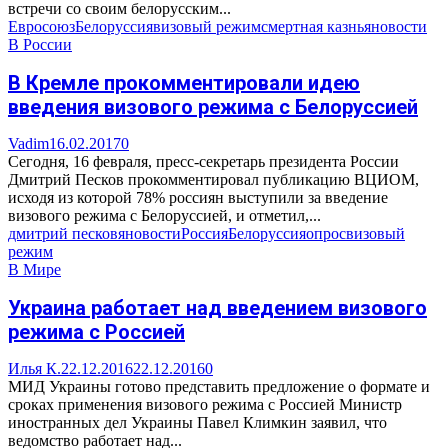
встречи со своим белорусским...
Евросоюз
Белоруссия
визовый режим
смертная казнь
яновости
В России
В Кремле прокомментировали идею
введения визового режима с Белоруссией
Vadim
16.02.2017
0
Сегодня, 16 февраля, пресс-секретарь президента России
Дмитрий Песков прокомментировал публикацию ВЦИОМ,
исходя из которой 78% россиян выступили за введение
визового режима с Белоруссией, и отметил,...
дмитрий песков
яновости
Россия
Белоруссия
опрос
визовый
режим
В Мире
Украина работает над введением визового
режима с Россией
Илья К.
22.12.2016
22.12.2016
0
МИД Украины готово представить предложение о формате и
сроках применения визового режима с Россией Министр
иностранных дел Украины Павел Климкин заявил, что
ведомство работает над...