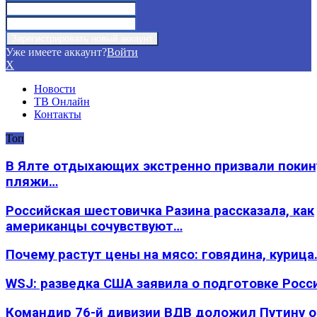
Уже имеете аккаунт?
Войти
X
Новости
ТВ Онлайн
Контакты
Топ
В Ялте отдыхающих экстренно призвали покин
пляжи…
Российская шестовичка Разина рассказала, как
американцы сочувствуют…
Почему растут цены на мясо: говядина, курица
WSJ: разведка США заявила о подготовке Росс
Командир 76-й дивизии ВДВ доложил Путину 