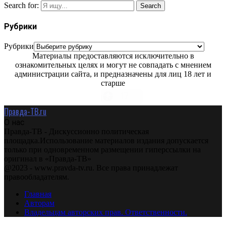
Search for:
Search
Рубрики
Рубрики
Материалы предоставляются исключительно в
ознакомительных целях и могут не совпадать с мнением
администрации сайта, и предназначены для лиц 18 лет и
старше
Правда-ТВ.ru
О нас
Правда-ТВ - Дискуссионно политическая
площадка.Использование материалов издания допускается
только при одновременном размещении гиперссылки на
оригинал в «Правда-ТВ»
@2023 - www.pravda-tv.ru. Все права принадлежат
правообладателям.
Главная
Авторам
Владельцам авторских прав. Ответственности.