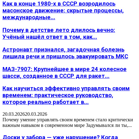
Как в конце 1980-х в СССР возродилось
масонское движение: скрытые процессы,
международные...
Почему в детстве лето длилось вечно:
Учёный нашёл ответ в том, как...
Астронавт признался, загадочная болезнь
лишила речи и пришлось эвакуировать МКС
МАЗ-7907: Крупнейшее в мире 24 колесное
шасси, созданное в СССР для ракет...
Как научиться эффективно управлять своим
временем: практическое руководство,
которое реально работает в...
20.03.2026
20.03.2026
Почему умение управлять своим временем стало критически
важным навыком в современном мире Задумывался ли ты,...
Доски у забора — уже нарушение? Когда