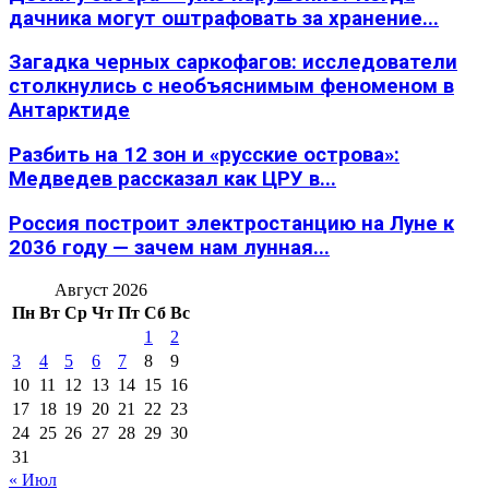
дачника могут оштрафовать за хранение...
Загадка черных саркофагов: исследователи
столкнулись с необъяснимым феноменом в
Антарктиде
Разбить на 12 зон и «русские острова»:
Медведев рассказал как ЦРУ в...
Россия построит электростанцию на Луне к
2036 году — зачем нам лунная...
Август 2026
Пн
Вт
Ср
Чт
Пт
Сб
Вс
1
2
3
4
5
6
7
8
9
10
11
12
13
14
15
16
17
18
19
20
21
22
23
24
25
26
27
28
29
30
31
« Июл