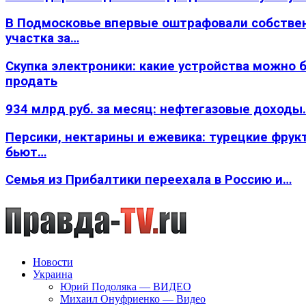
В Подмосковье впервые оштрафовали собстве
участка за…
Скупка электроники: какие устройства можно 
продать
934 млрд руб. за месяц: нефтегазовые доходы
Персики, нектарины и ежевика: турецкие фрук
бьют…
Семья из Прибалтики переехала в Россию и…
Новости
Украина
Юрий Подоляка — ВИДЕО
Михаил Онуфриенко — Видео