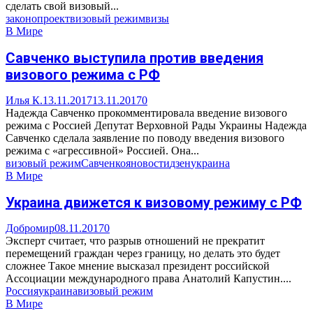
сделать свой визовый...
законопроект
визовый режим
визы
В Мире
Савченко выступила против введения
визового режима с РФ
Илья К.
13.11.2017
13.11.2017
0
Надежда Савченко прокомментировала введение визового
режима с Россией Депутат Верховной Рады Украины Надежда
Савченко сделала заявление по поводу введения визового
режима с «агрессивной» Россией. Она...
визовый режим
Савченко
яновости
дзен
украина
В Мире
Украина движется к визовому режиму с РФ
Добромир
08.11.2017
0
Эксперт считает, что разрыв отношений не прекратит
перемещений граждан через границу, но делать это будет
сложнее Такое мнение высказал президент российской
Ассоциации международного права Анатолий Капустин....
Россия
украина
визовый режим
В Мире