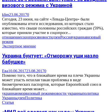
визового режима с Украиной
klim
23.06.2017
0
Сегодня, 23 июня, на сайте «Левада-Центра» были
опубликованы итоги исследования, из которых стало
известно, что свыше половины российских граждан (59%),
которые приняли участие в соцопросе...
отношение
соцопрос
яновости
дзен
Россия
украина
визовый
режим
Экспертное мнение
Украина бунтует: «Отморожу уши назло
бабушке»
Ева
10.06.2017
23.08.2017
0
Помимо того, что в ближайшее время на плечи Украины
может упасть нехилая такая проблемка в виде
биометрических паспортов, которые Европейский союз в
ближайшее время может...
украина
юмор
визовый режим
новости украины
политика
Украины
дзен
Политика
Статьи
«МИД всё сделает как надо»: Украина