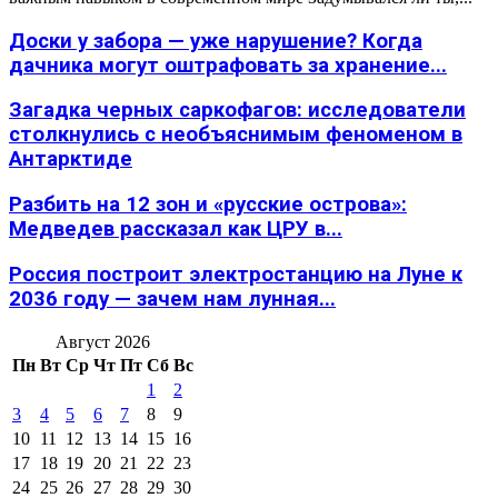
Доски у забора — уже нарушение? Когда
дачника могут оштрафовать за хранение...
Загадка черных саркофагов: исследователи
столкнулись с необъяснимым феноменом в
Антарктиде
Разбить на 12 зон и «русские острова»:
Медведев рассказал как ЦРУ в...
Россия построит электростанцию на Луне к
2036 году — зачем нам лунная...
Август 2026
Пн
Вт
Ср
Чт
Пт
Сб
Вс
1
2
3
4
5
6
7
8
9
10
11
12
13
14
15
16
17
18
19
20
21
22
23
24
25
26
27
28
29
30