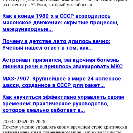
из патента на 55 букв, который уже обогнал...
Как в конце 1980-х в СССР возродилось
масонское движение: скрытые процессы,
международные...
Почему в детстве лето длилось вечно:
Учёный нашёл ответ в том, как...
Астронавт признался, загадочная болезнь
лишила речи и пришлось эвакуировать МКС
МАЗ-7907: Крупнейшее в мире 24 колесное
шасси, созданное в СССР для ракет...
Как научиться эффективно управлять своим
временем: практическое руководство,
которое реально работает в...
20.03.2026
20.03.2026
Почему умение управлять своим временем стало критически
важным навыком в современном мире Задумывался ли ты,...