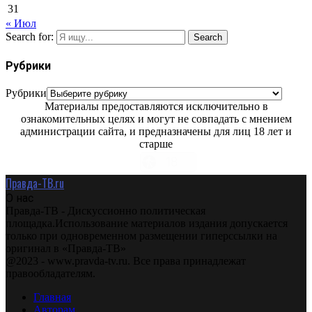
31
« Июл
Search for:
Search
Рубрики
Рубрики
Материалы предоставляются исключительно в
ознакомительных целях и могут не совпадать с мнением
администрации сайта, и предназначены для лиц 18 лет и
старше
Правда-ТВ.ru
О нас
Правда-ТВ - Дискуссионно политическая
площадка.Использование материалов издания допускается
только при одновременном размещении гиперссылки на
оригинал в «Правда-ТВ»
@2023 - www.pravda-tv.ru. Все права принадлежат
правообладателям.
Главная
Авторам