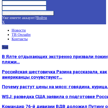
Уже имеете аккаунт?
Войти
X
Новости
ТВ Онлайн
Контакты
Топ
В Ялте отдыхающих экстренно призвали покин
пляжи…
Российская шестовичка Разина рассказала, как
американцы сочувствуют…
Почему растут цены на мясо: говядина, курица
WSJ: разведка США заявила о подготовке Росс
Командир 76-й дивизии ВДВ доложил Путину 