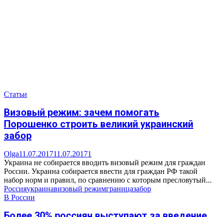
Статьи
Визовый режим: зачем помогать
Порошенко строить великий украинский
забор
Olga
11.07.2017
11.07.2017
1
Украина не собирается вводить визовый режим для граждан
России. Украина собирается ввести для граждан РФ такой
набор норм и правил, по сравнению с которым пресловутый...
Россия
украина
визовый режим
граница
забор
В России
Более 30% россиян выступают за введение