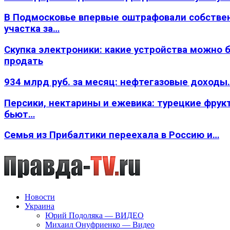
В Подмосковье впервые оштрафовали собстве
участка за…
Скупка электроники: какие устройства можно 
продать
934 млрд руб. за месяц: нефтегазовые доходы
Персики, нектарины и ежевика: турецкие фрук
бьют…
Семья из Прибалтики переехала в Россию и…
Новости
Украина
Юрий Подоляка — ВИДЕО
Михаил Онуфриенко — Видео