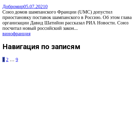
Добромир
05.07.2021
0
Союз домов шампанского Франции (UMC) допустил
приостановку поставок шампанского в Россию. Об этом глава
организации Давид Шатийон рассказал РИА Новости. Союз
посчитал новый российский закон...
вино
франция
Навигация по записям
1
2
…
9