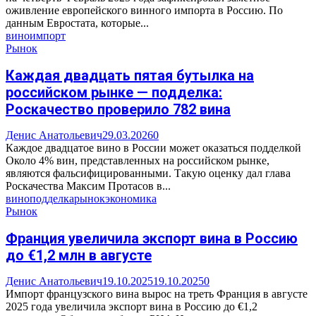
оживление европейского винного импорта в Россию. По
данным Евростата, которые...
вино
импорт
Рынок
Каждая двадцать пятая бутылка на
российском рынке — подделка:
Роскачество проверило 782 вина
Денис Анатольевич
29.03.2026
0
Каждое двадцатое вино в России может оказаться подделкой
Около 4% вин, представленных на российском рынке,
являются фальсифицированными. Такую оценку дал глава
Роскачества Максим Протасов в...
вино
подделка
рынок
экономика
Рынок
Франция увеличила экспорт вина в Россию
до €1,2 млн в августе
Денис Анатольевич
19.10.2025
19.10.2025
0
Импорт французского вина вырос на треть Франция в августе
2025 года увеличила экспорт вина в Россию до €1,2