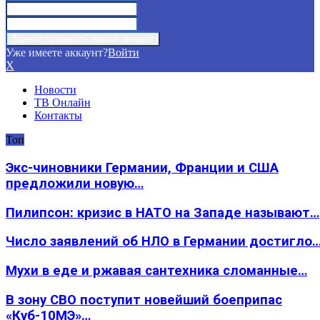
Уже имеете аккаунт?
Войти
X
Новости
ТВ Онлайн
Контакты
Топ
Экс-чиновники Германии, Франции и США
предложили новую…
Пилипсон: кризис в НАТО на Западе называют…
Число заявлений об НЛО в Германии достигло
Мухи в еде и ржавая сантехника сломанные…
В зону СВО поступит новейший боеприпас
«Куб-10МЭ»…