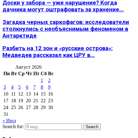
Доски у забора — уже нарушение? Когда
дачника могут оштрафовать за хранение...
Загадка черных саркофагов: исследователи
столкнулись с необъяснимым феноменом в
Антарктиде
Разбить на 12 зон и «русские острова»:
Медведев рассказал как ЦРУ в...
Август 2026
Пн
Вт
Ср
Чт
Пт
Сб
Вс
1
2
3
4
5
6
7
8
9
10
11
12
13
14
15
16
17
18
19
20
21
22
23
24
25
26
27
28
29
30
31
« Июл
Search for:
Search