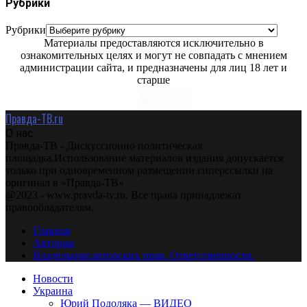
Рубрики
Рубрики
Материалы предоставляются исключительно в
ознакомительных целях и могут не совпадать с мнением
администрации сайта, и предназначены для лиц 18 лет и
старше
Правда-ТВ.ru
О нас
Правда-ТВ - Дискуссионно политическая
площадка.Использование материалов издания допускается
только при одновременном размещении гиперссылки на
оригинал в «Правда-ТВ»
@2023 - www.pravda-tv.ru. Все права принадлежат
правообладателям.
Главная
Авторам
Владельцам авторских прав. Ответственности.
Новости
Украина
Юрий Подоляка — ВИДЕО