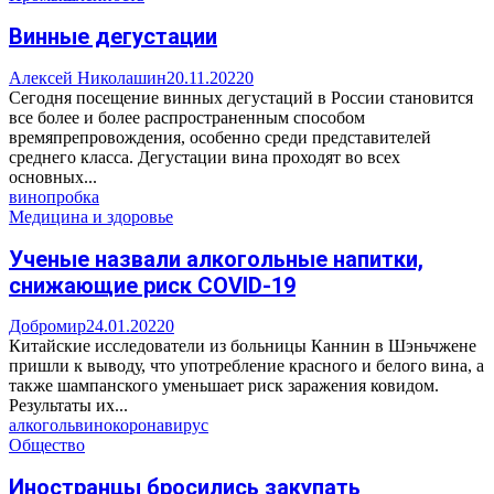
Винные дегустации
Алексей Николашин
20.11.2022
0
Сегодня посещение винных дегустаций в России становится
все более и более распространенным способом
времяпрепровождения, особенно среди представителей
среднего класса. Дегустации вина проходят во всех
основных...
вино
пробка
Медицина и здоровье
Ученые назвали алкогольные напитки,
снижающие риск COVID-19
Добромир
24.01.2022
0
Китайские исследователи из больницы Каннин в Шэньчжене
пришли к выводу, что употребление красного и белого вина, а
также шампанского уменьшает риск заражения ковидом.
Результаты их...
алкоголь
вино
коронавирус
Общество
Иностранцы бросились закупать