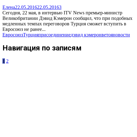
Елена
22.05.2016
22.05.2016
3
Сегодня, 22 мая, в интервью ITV News премьер-министр
Великобритании Дэвид Кэмерон сообщил, что при подобных
медленных темпах переговоров Турция сможет вступить в
Евросоюз не ранее...
Евросоюз
Турция
присоединение
дэвид кэмерон
вето
яновости
Навигация по записям
1
2