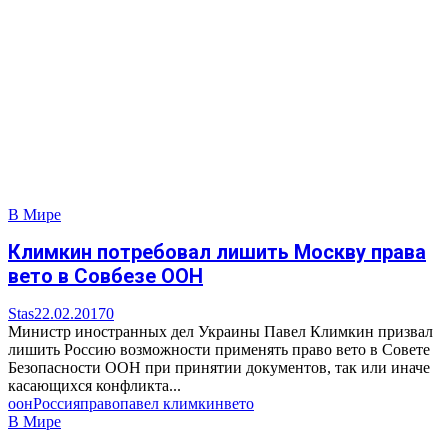
В Мире
Климкин потребовал лишить Москву права
вето в Совбезе ООН
Stas
22.02.2017
0
Министр иностранных дел Украины Павел Климкин призвал
лишить Россию возможности применять право вето в Совете
Безопасности ООН при принятии документов, так или иначе
касающихся конфликта...
оон
Россия
право
павел климкин
вето
В Мире