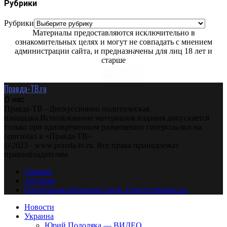
Рубрики
Рубрики
Материалы предоставляются исключительно в
ознакомительных целях и могут не совпадать с мнением
администрации сайта, и предназначены для лиц 18 лет и
старше
Правда-ТВ.ru
О нас
Правда-ТВ - Дискуссионно политическая
площадка.Использование материалов издания допускается
только при одновременном размещении гиперссылки на
оригинал в «Правда-ТВ»
@2023 - www.pravda-tv.ru. Все права принадлежат
правообладателям.
Главная
Авторам
Владельцам авторских прав. Ответственности.
Новости
Украина
Юрий Подоляка — ВИДЕО