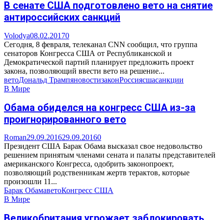
В сенате США подготовлено вето на снятие
антироссийских санкций
Volodya
08.02.2017
0
Сегодня, 8 февраля, телеканал CNN сообщил, что группа
сенаторов Конгресса США от Республиканской и
Демократической партий планирует предложить проект
закона, позволяющий ввести вето на решение...
вето
Дональд Трамп
яновости
закон
Россия
сша
санкции
В Мире
Обама обиделся на конгресс США из-за
проигнорированного вето
Roman
29.09.2016
29.09.2016
0
Президент США Барак Обама высказал свое недовольство
решением принятым членами сената и палаты представителей
американского Конгресса, одобрить законопроект,
позволяющий родственникам жертв терактов, которые
произошли 11...
Барак Обама
вето
Конгресс США
В Мире
Великобритания угрожает заблокировать