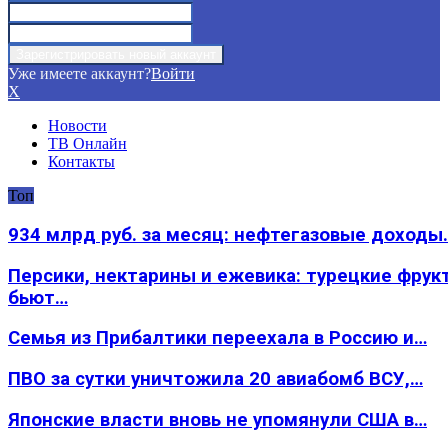
Уже имеете аккаунт?
Войти
X
Новости
ТВ Онлайн
Контакты
Топ
934 млрд руб. за месяц: нефтегазовые доходы
Персики, нектарины и ежевика: турецкие фрук
бьют…
Семья из Прибалтики переехала в Россию и…
ПВО за сутки уничтожила 20 авиабомб ВСУ,…
Японские власти вновь не упомянули США в…