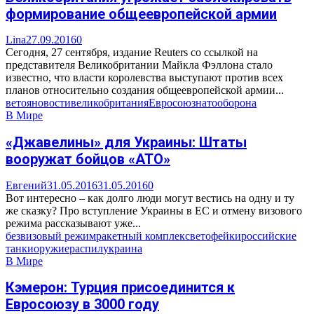
формирование общеевропейской армии
Lina
27.09.2016
0
Сегодня, 27 сентября, издание Reuters со ссылкой на
представителя Великобритании Майкла Фэллона стало
известно, что власти королевства выступают против всех
планов относительно создания общеевропейской армии...
вето
яновости
великобритания
Евросоюз
нато
оборона
В Мире
«Джавелины» для Украины: Штаты
вооружат бойцов «АТО»
Евгений
31.05.2016
31.05.2016
0
Вот интересно – как долго люди могут вестись на одну и ту
же сказку? Про вступление Украины в ЕС и отмену визового
режима рассказывают уже...
безвизовый режим
ракетный комплекс
вето
фейки
российские
танки
оружие
распил
украина
В Мире
Кэмерон: Турция присоединится к
Евросоюзу в 3000 году