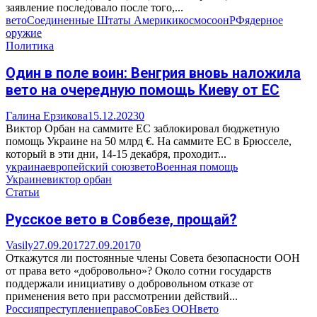
заявление последовало после того,...
вето
Соединенные Штаты Америки
космос
оон
РФ
ядерное
оружие
Политика
Один в поле воин: Венгрия вновь наложила
вето на очередную помощь Киеву от ЕС
Галина Ерзикова
15.12.2023
0
Виктор Орбан на саммите ЕС заблокировал бюджетную
помощь Украине на 50 млрд €. На саммите ЕС в Брюсселе,
который в эти дни, 14-15 декабря, проходит...
украина
европейский союз
вето
Военная помощь
Украине
виктор орбан
Статьи
Русское вето в Совбезе, прощай?
Vasily
27.09.2017
27.09.2017
0
Откажутся ли постоянные члены Совета безопасности ООН
от права вето «добровольно»? Около сотни государств
поддержали инициативу о добровольном отказе от
применения вето при рассмотрении действий...
Россия
преступление
право
СовБез ООН
вето