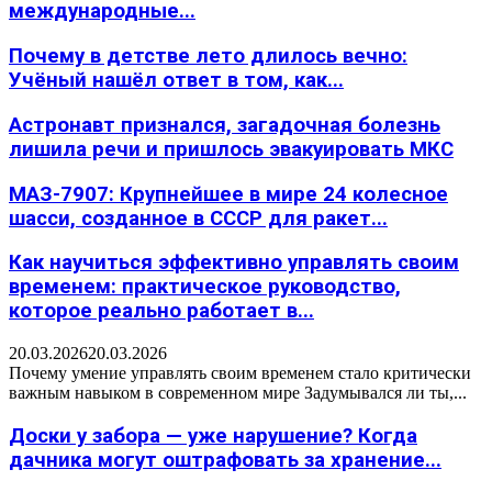
международные...
Почему в детстве лето длилось вечно:
Учёный нашёл ответ в том, как...
Астронавт признался, загадочная болезнь
лишила речи и пришлось эвакуировать МКС
МАЗ-7907: Крупнейшее в мире 24 колесное
шасси, созданное в СССР для ракет...
Как научиться эффективно управлять своим
временем: практическое руководство,
которое реально работает в...
20.03.2026
20.03.2026
Почему умение управлять своим временем стало критически
важным навыком в современном мире Задумывался ли ты,...
Доски у забора — уже нарушение? Когда
дачника могут оштрафовать за хранение...