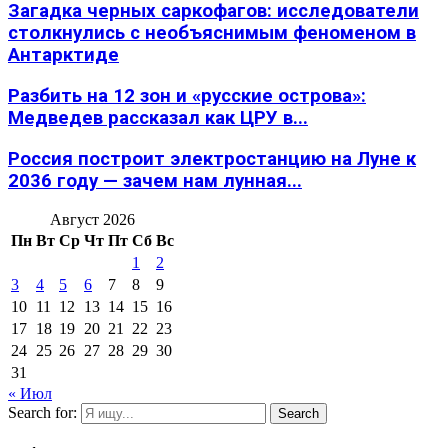
Загадка черных саркофагов: исследователи
столкнулись с необъяснимым феноменом в
Антарктиде
Разбить на 12 зон и «русские острова»:
Медведев рассказал как ЦРУ в...
Россия построит электростанцию на Луне к
2036 году — зачем нам лунная...
Август 2026
Пн
Вт
Ср
Чт
Пт
Сб
Вс
1
2
3
4
5
6
7
8
9
10
11
12
13
14
15
16
17
18
19
20
21
22
23
24
25
26
27
28
29
30
31
« Июл
Search for:
Search