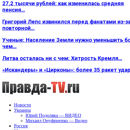
27,2 тысячи рублей: как изменилась средняя
пенсия…
Григорий Лепс извинился перед фанатами из-з
повторной…
Ученые: Население Земли нужно уменьшить б
чем…
Литва осталась ни с чем: Хитрость Кремля…
«Искандеры» и «Цирконы»: более 35 ракет уда
Новости
Украина
Юрий Подоляка — ВИДЕО
Михаил Онуфриенко — Видео
Россия