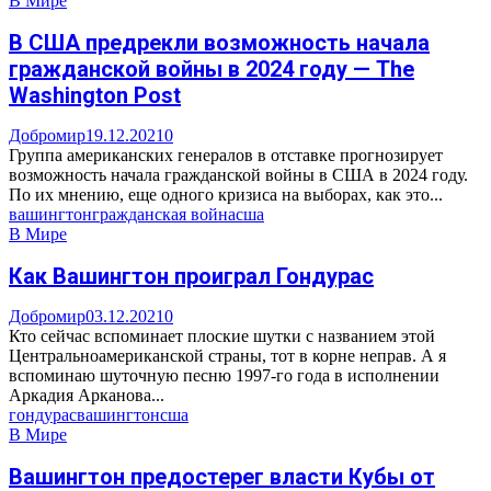
В Мире
В США предрекли возможность начала
гражданской войны в 2024 году — The
Washington Post
Добромир
19.12.2021
0
Группа американских генералов в отставке прогнозирует
возможность начала гражданской войны в США в 2024 году.
По их мнению, еще одного кризиса на выборах, как это...
вашингтон
гражданская война
сша
В Мире
Как Вашингтон проиграл Гондурас
Добромир
03.12.2021
0
Кто сейчас вспоминает плоские шутки с названием этой
Центральноамериканской страны, тот в корне неправ. А я
вспоминаю шуточную песню 1997-го года в исполнении
Аркадия Арканова...
гондурас
вашингтон
сша
В Мире
Вашингтон предостерег власти Кубы от