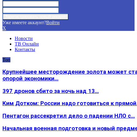
Уже имеете аккаунт?
Войти
X
Новости
ТВ Онлайн
Контакты
Топ
Крупнейшее месторождение золота может ст
опорой экономики…
397 дронов сбито за ночь над 13…
Ким Дотком: России надо готовиться к прямо
Пентагон рассекретил дело о падении НЛО с…
Начальная военная подготовка и новый предм