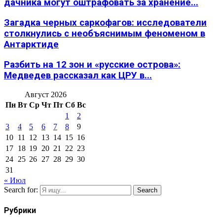
дачника могут оштрафовать за хранение...
Загадка черных саркофагов: исследователи
столкнулись с необъяснимым феноменом в
Антарктиде
Разбить на 12 зон и «русские острова»:
Медведев рассказал как ЦРУ в...
Август 2026
Пн
Вт
Ср
Чт
Пт
Сб
Вс
1
2
3
4
5
6
7
8
9
10
11
12
13
14
15
16
17
18
19
20
21
22
23
24
25
26
27
28
29
30
31
« Июл
Search for:
Search
Рубрики