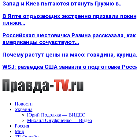
Запад и Киев пытаются втянуть Грузию в…
В Ялте отдыхающих экстренно призвали покин
пляжи…
Российская шестовичка Разина рассказала, как
американцы сочувствуют…
Почему растут цены на мясо: говядина, курица
WSJ: разведка США заявила о подготовке Росс
Новости
Украина
Юрий Подоляка — ВИДЕО
Михаил Онуфриенко — Видео
Россия
Мир
ТВ Онлайн