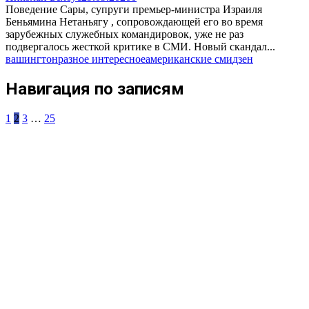
Поведение Сары, супруги премьер-министра Израиля
Беньямина Нетаньягу , сопровождающей его во время
зарубежных служебных командировок, уже не раз
подвергалось жесткой критике в СМИ. Новый скандал...
вашингтон
разное интересное
американские сми
дзен
Навигация по записям
1
2
3
…
25