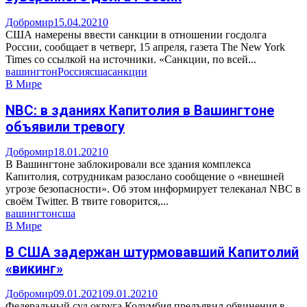
Добромир
15.04.2021
0
США намерены ввести санкции в отношении госдолга
России, сообщает в четверг, 15 апреля, газета The New York
Times со ссылкой на источники. «Санкции, по всей...
вашингтон
Россия
сша
санкции
В Мире
NBC: в зданиях Капитолия в Вашингтоне
объявили тревогу
Добромир
18.01.2021
0
В Вашингтоне заблокировали все здания комплекса
Капитолия, сотрудникам разослано сообщение о «внешней
угрозе безопасности». Об этом информирует телеканал NBC в
своём Twitter. В твите говорится,...
вашингтон
сша
В Мире
В США задержан штурмовавший Капитолий
«викинг»
Добромир
09.01.2021
09.01.2021
0
Федеральный суд округа Колумбия предъявил обвинения в