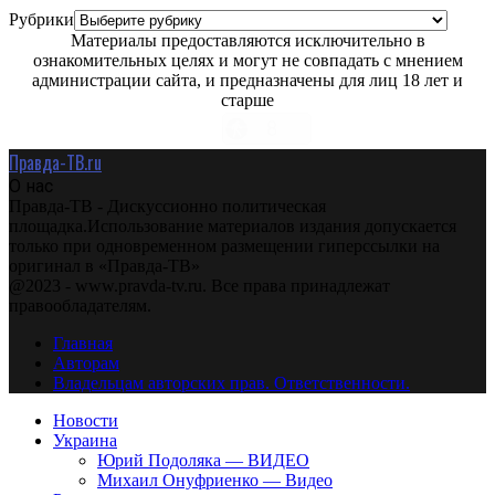
Рубрики
Материалы предоставляются исключительно в
ознакомительных целях и могут не совпадать с мнением
администрации сайта, и предназначены для лиц 18 лет и
старше
Правда-ТВ.ru
О нас
Правда-ТВ - Дискуссионно политическая
площадка.Использование материалов издания допускается
только при одновременном размещении гиперссылки на
оригинал в «Правда-ТВ»
@2023 - www.pravda-tv.ru. Все права принадлежат
правообладателям.
Главная
Авторам
Владельцам авторских прав. Ответственности.
Новости
Украина
Юрий Подоляка — ВИДЕО
Михаил Онуфриенко — Видео