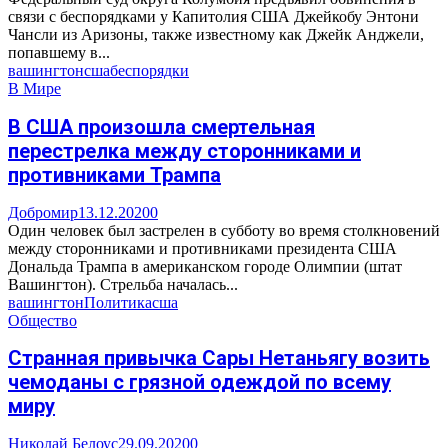
связи с беспорядками у Капитолия США Джейкобу Энтони
Чансли из Аризоны, также известному как Джейк Анджели,
попавшему в...
вашингтон
сша
беспорядки
В Мире
В США произошла смертельная
перестрелка между сторонниками и
противниками Трампа
Добромир
13.12.2020
0
Один человек был застрелен в субботу во время столкновений
между сторонниками и противниками президента США
Дональда Трампа в американском городе Олимпии (штат
Вашингтон). Стрельба началась...
вашингтон
Политика
сша
Общество
Странная привычка Сары Нетаньягу возить
чемоданы с грязной одеждой по всему
миру
Николай Белоус
29.09.2020
0