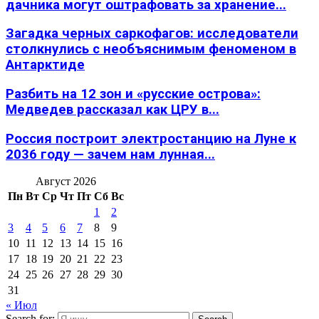
дачника могут оштрафовать за хранение...
Загадка черных саркофагов: исследователи
столкнулись с необъяснимым феноменом в
Антарктиде
Разбить на 12 зон и «русские острова»:
Медведев рассказал как ЦРУ в...
Россия построит электростанцию на Луне к
2036 году — зачем нам лунная...
Август 2026
Пн
Вт
Ср
Чт
Пт
Сб
Вс
1
2
3
4
5
6
7
8
9
10
11
12
13
14
15
16
17
18
19
20
21
22
23
24
25
26
27
28
29
30
31
« Июл
Search for: