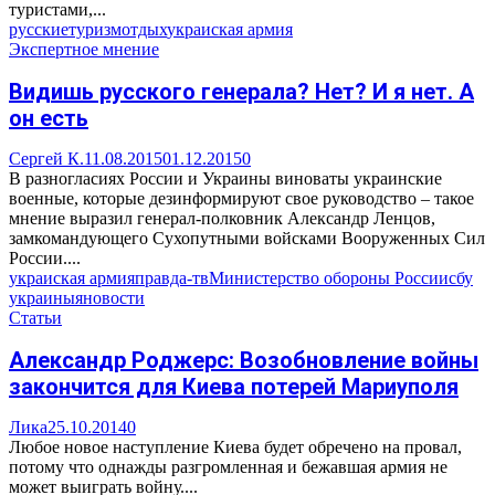
туристами,...
русские
туризм
отдых
украиская армия
Экспертное мнение
Видишь русского генерала? Нет? И я нет. А
он есть
Сергей К.
11.08.2015
01.12.2015
0
В разногласиях России и Украины виноваты украинские
военные, которые дезинформируют свое руководство – такое
мнение выразил генерал-полковник Александр Ленцов,
замкомандующего Сухопутными войсками Вооруженных Сил
России....
украиская армия
правда-тв
Министерство обороны России
сбу
украины
яновости
Статьи
Александр Роджерс: Возобновление войны
закончится для Киева потерей Мариуполя
Лика
25.10.2014
0
Любое новое наступление Киева будет обречено на провал,
потому что однажды разгромленная и бежавшая армия не
может выиграть войну....