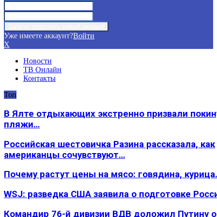
Уже имеете аккаунт?
Войти
X
Новости
ТВ Онлайн
Контакты
Топ
В Ялте отдыхающих экстренно призвали покин
пляжи…
Российская шестовичка Разина рассказала, как
американцы сочувствуют…
Почему растут цены на мясо: говядина, курица
WSJ: разведка США заявила о подготовке Росс
Командир 76-й дивизии ВДВ доложил Путину 