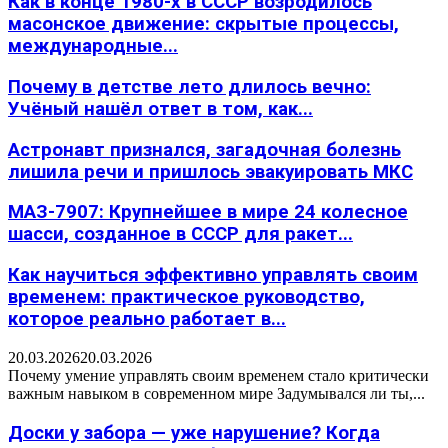
Как в конце 1980-х в СССР возродилось
масонское движение: скрытые процессы,
международные...
Почему в детстве лето длилось вечно:
Учёный нашёл ответ в том, как...
Астронавт признался, загадочная болезнь
лишила речи и пришлось эвакуировать МКС
МАЗ-7907: Крупнейшее в мире 24 колесное
шасси, созданное в СССР для ракет...
Как научиться эффективно управлять своим
временем: практическое руководство,
которое реально работает в...
20.03.2026
20.03.2026
Почему умение управлять своим временем стало критически
важным навыком в современном мире Задумывался ли ты,...
Доски у забора — уже нарушение? Когда