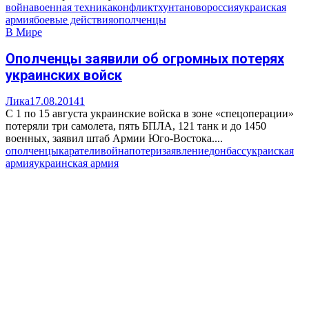
война
военная техника
конфликт
хунта
новороссия
украиская
армия
боевые действия
ополченцы
В Мире
Ополченцы заявили об огромных потерях
украинских войск
Лика
17.08.2014
1
С 1 по 15 августа украинские войска в зоне «спецоперации»
потеряли три самолета, пять БПЛА, 121 танк и до 1450
военных, заявил штаб Армии Юго-Востока....
ополченцы
каратели
война
потери
заявление
донбасс
украиская
армия
украинская армия