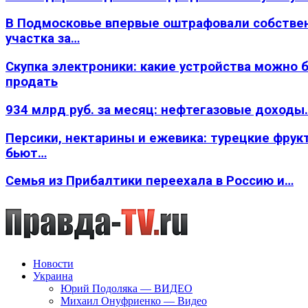
В Подмосковье впервые оштрафовали собстве
участка за…
Скупка электроники: какие устройства можно 
продать
934 млрд руб. за месяц: нефтегазовые доходы
Персики, нектарины и ежевика: турецкие фрук
бьют…
Семья из Прибалтики переехала в Россию и…
Новости
Украина
Юрий Подоляка — ВИДЕО
Михаил Онуфриенко — Видео