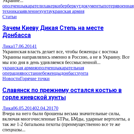
Украине...
ополченцы
каратели
хакер
киберберкут
документы
потеря
военная
техника
заявление
хунта
украиская армия
Статьи
Зачем Киеву Дикая Степь на месте
Донбасса
Лика
17.06.2014
1
Украинская власть делает все, чтобы беженцы с востока
Украины направлялись именно в Россию, а не в Украину. Все
мы изо дня в день удивляемся бессмысленной...
украиская армия
ополченцы
карательная
операция
восстание
беженцы
донбасс
хунта
Новости
Горячие точки
Славянск по прежнему остался костью в
горле киевской хунты
Лика
06.05.2014
02.04.2017
0
Вчера на него были брошены весьма значительные силы,
включая многочисленные БТРы, БМды, ударные вертолеты, а
так же 1-2 батальона пехоты (преимущественно все те же
спецназы...