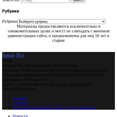
Search
Рубрики
Рубрики
Материалы предоставляются исключительно в
ознакомительных целях и могут не совпадать с мнением
администрации сайта, и предназначены для лиц 18 лет и
старше
Правда-ТВ.ru
О нас
Правда-ТВ - Дискуссионно политическая
площадка.Использование материалов издания допускается
только при одновременном размещении гиперссылки на
оригинал в «Правда-ТВ»
@2023 - www.pravda-tv.ru. Все права принадлежат
правообладателям.
Главная
Авторам
Владельцам авторских прав. Ответственности.
Новости