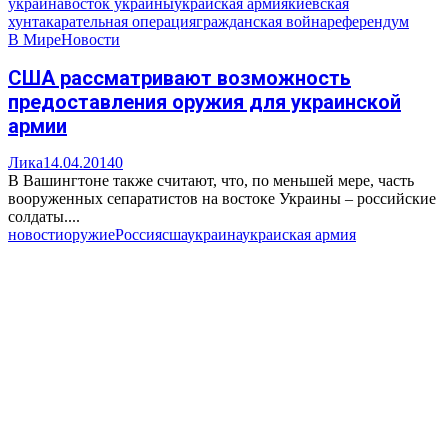
украина
восток украины
украиская армия
киевская
хунта
карательная операция
гражданская война
референдум
В Мире
Новости
США рассматривают возможность
предоставления оружия для украинской
армии
Лика
14.04.2014
0
В Вашингтоне также считают, что, по меньшей мере, часть
вооруженных сепаратистов на востоке Украины – российские
солдаты....
новости
оружие
Россия
сша
украина
украиская армия