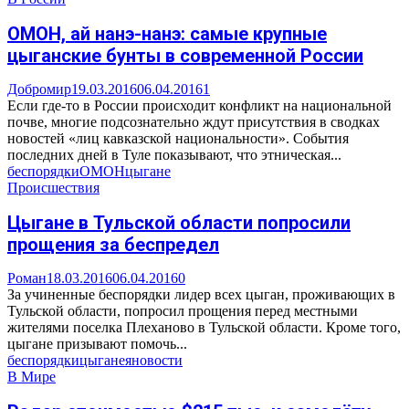
ОМОН, ай нанэ-нанэ: самые крупные
цыганские бунты в современной России
Добромир
19.03.2016
06.04.2016
1
Если где-то в России происходит конфликт на национальной
почве, многие подсознательно ждут присутствия в сводках
новостей «лиц кавказской национальности». События
последних дней в Туле показывают, что этническая...
беспорядки
ОМОН
цыгане
Происшествия
Цыгане в Тульской области попросили
прощения за беспредел
Роман
18.03.2016
06.04.2016
0
За учиненные беспорядки лидер всех цыган, проживающих в
Тульской области, попросил прощения перед местными
жителями поселка Плеханово в Тульской области. Кроме того,
цыгане призывают помочь...
беспорядки
цыгане
яновости
В Мире