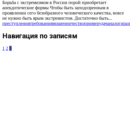
Борьба с экстремизмом в России порой приобретает
анекдотические формы Чтобы быть заподозренным в
проявлении сего безобразного человеческого качества, вовсе
не нужно быть ярым экстремистом. Достаточно быть...
преступления
требования
мошенничество
пример
удача
налоги
раз
Навигация по записям
1
2
3