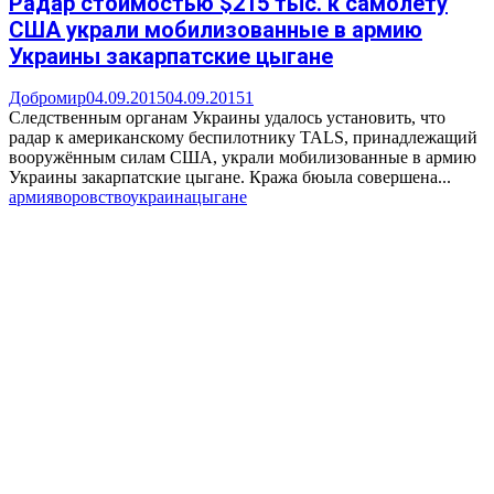
Радар стоимостью $215 тыс. к самолёту
США украли мобилизованные в армию
Украины закарпатские цыгане
Добромир
04.09.2015
04.09.2015
1
Следственным органам Украины удалось установить, что
радар к американскому беспилотнику ТАLS, принадлежащий
вооружённым силам США, украли мобилизованные в армию
Украины закарпатские цыгане. Кража бюыла совершена...
армия
воровство
украина
цыгане