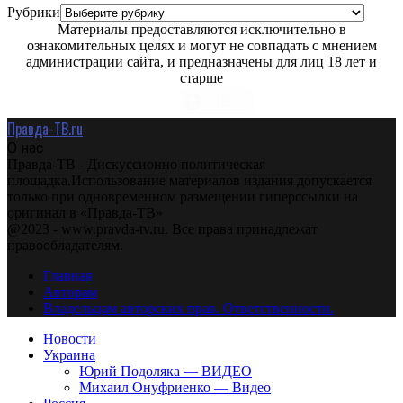
Рубрики
Материалы предоставляются исключительно в
ознакомительных целях и могут не совпадать с мнением
администрации сайта, и предназначены для лиц 18 лет и
старше
Правда-ТВ.ru
О нас
Правда-ТВ - Дискуссионно политическая
площадка.Использование материалов издания допускается
только при одновременном размещении гиперссылки на
оригинал в «Правда-ТВ»
@2023 - www.pravda-tv.ru. Все права принадлежат
правообладателям.
Главная
Авторам
Владельцам авторских прав. Ответственности.
Новости
Украина
Юрий Подоляка — ВИДЕО
Михаил Онуфриенко — Видео