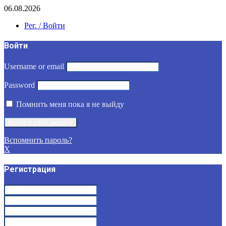
06.08.2026
Рег. / Войти
Войти
Username or email
Password
Помнить меня пока я не выйду
Вспомнить пароль?
X
Регистрация