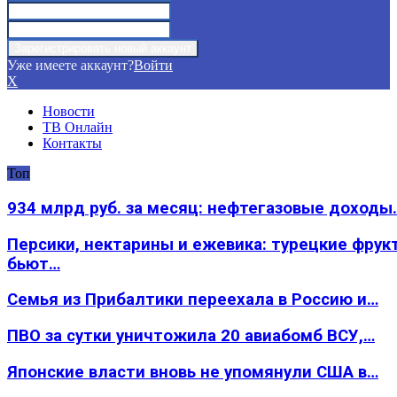
Уже имеете аккаунт?
Войти
X
Новости
ТВ Онлайн
Контакты
Топ
934 млрд руб. за месяц: нефтегазовые доходы
Персики, нектарины и ежевика: турецкие фрук
бьют…
Семья из Прибалтики переехала в Россию и…
ПВО за сутки уничтожила 20 авиабомб ВСУ,…
Японские власти вновь не упомянули США в…