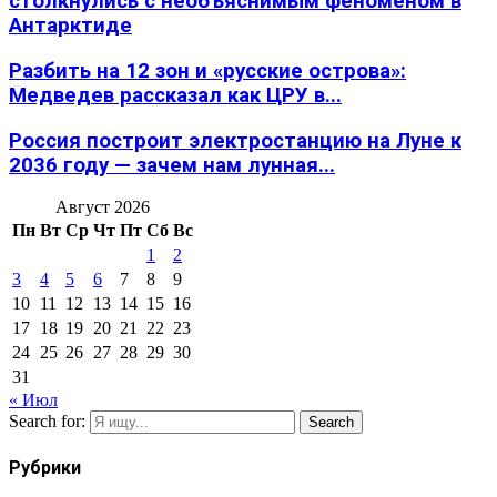
столкнулись с необъяснимым феноменом в
Антарктиде
Разбить на 12 зон и «русские острова»:
Медведев рассказал как ЦРУ в...
Россия построит электростанцию на Луне к
2036 году — зачем нам лунная...
Август 2026
Пн
Вт
Ср
Чт
Пт
Сб
Вс
1
2
3
4
5
6
7
8
9
10
11
12
13
14
15
16
17
18
19
20
21
22
23
24
25
26
27
28
29
30
31
« Июл
Search for:
Search
Рубрики