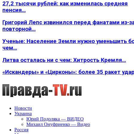
27,2 тысячи рублей: как изменилась средняя
пенсия…
Григорий Лепс извинился перед фанатами из-з
повторной…
Ученые: Население Земли нужно уменьшить б
чем…
Литва осталась ни с чем: Хитрость Кремля…
«Искандеры» и «Цирконы»: более 35 ракет уда
Новости
Украина
Юрий Подоляка — ВИДЕО
Михаил Онуфриенко — Видео
Россия