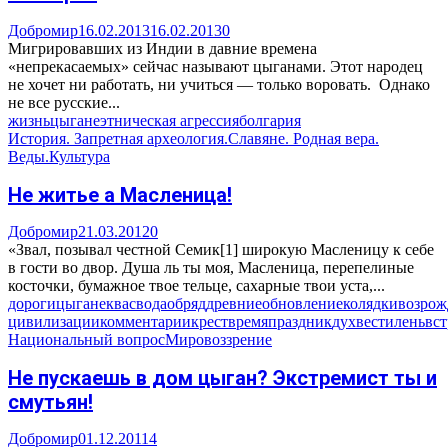
Добромир
16.02.2013
16.02.2013
0
Мигрировавших из Индии в давние времена
«непрекасаемых» сейчас называют цыганами. Этот народец
не хочет ни работать, ни учиться — только воровать. Однако
не все русские...
жизнь
цыгане
этническая агрессия
болгария
История. Запретная археология.
Славяне. Родная вера.
Веды.
Культура
Не житье а Масленица!
Добромир
21.03.2012
0
«Звал, позывал честной Семик[1] широкую Масленицу к себе
в гости во двор. Душа ль ты моя, Масленица, перепелиные
косточки, бумажное твое тельце, сахарные твои уста,...
дороги
цыгане
квас
вода
обряд
древние
обновление
колядки
возрож
цивилизации
комментарии
крест
время
праздник
дух
вести
лень
вст
Национальный вопрос
Мировоззрение
Не пускаешь в дом цыган? Экстремист ты и
смутьян!
Добромир
01.12.2011
4