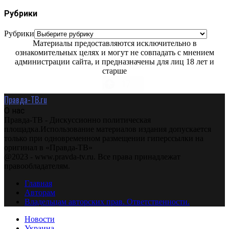
Рубрики
Рубрики
Материалы предоставляются исключительно в
ознакомительных целях и могут не совпадать с мнением
администрации сайта, и предназначены для лиц 18 лет и
старше
Правда-ТВ.ru
О нас
Правда-ТВ - Дискуссионно политическая
площадка.Использование материалов издания допускается
только при одновременном размещении гиперссылки на
оригинал в «Правда-ТВ»
@2023 - www.pravda-tv.ru. Все права принадлежат
правообладателям.
Главная
Авторам
Владельцам авторских прав. Ответственности.
Новости
Украина