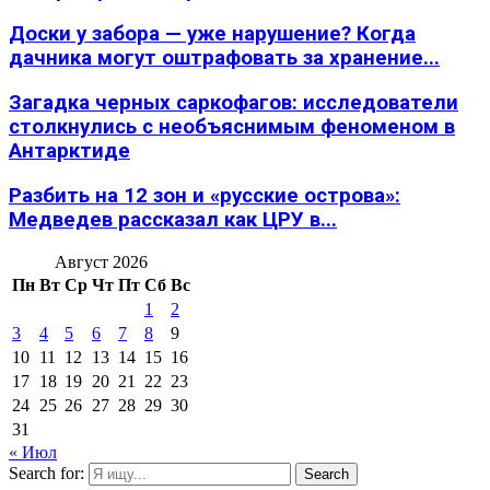
Доски у забора — уже нарушение? Когда
дачника могут оштрафовать за хранение...
Загадка черных саркофагов: исследователи
столкнулись с необъяснимым феноменом в
Антарктиде
Разбить на 12 зон и «русские острова»:
Медведев рассказал как ЦРУ в...
Август 2026
Пн
Вт
Ср
Чт
Пт
Сб
Вс
1
2
3
4
5
6
7
8
9
10
11
12
13
14
15
16
17
18
19
20
21
22
23
24
25
26
27
28
29
30
31
« Июл
Search for:
Search