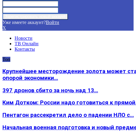
Уже имеете аккаунт?
Войти
X
Новости
ТВ Онлайн
Контакты
Топ
Крупнейшее месторождение золота может ст
опорой экономики…
397 дронов сбито за ночь над 13…
Ким Дотком: России надо готовиться к прямо
Пентагон рассекретил дело о падении НЛО с…
Начальная военная подготовка и новый предм