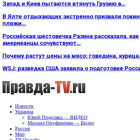
Запад и Киев пытаются втянуть Грузию в…
В Ялте отдыхающих экстренно призвали покин
пляжи…
Российская шестовичка Разина рассказала, как
американцы сочувствуют…
Почему растут цены на мясо: говядина, курица
WSJ: разведка США заявила о подготовке Росс
Новости
Украина
Юрий Подоляка — ВИДЕО
Михаил Онуфриенко — Видео
Россия
Мир
ТВ Онлайн