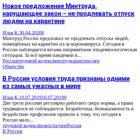
Новое предложение Минтруда,
нарушающее закон – не продлевать отпуск
людям на карантине
Илья К.
30.04.2020
0
Минтруд России предложил не продлевать отпуска людей,
помещённых на карантин из-за коронавируса. Сегодня в
России наблюдается весьма напряжённая эпидемиологическая
ситуация. За всё время пандемии в...
Россия
трудовой кодекс
минтруд
карантин
дзен
Общество
В России условия труда признаны одними
из самых ужасных в мире
Илья К.
10.07.2019
10.07.2019
0
Две трети россиян регулярно работают сверх нормы, а права
трудящихся не соблюдаются. Безработица, безнаказанность и
бездействие профсоюзов привели к тому, что сегодня в
России мало...
трудовой кодекс
яновости
дзен
Россия
В России