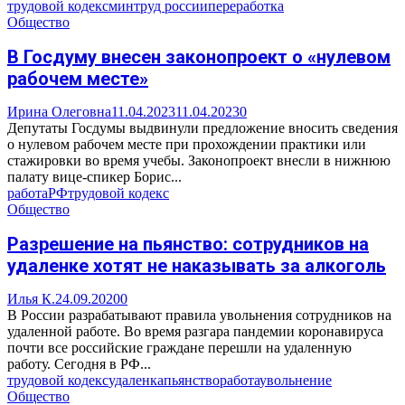
трудовой кодекс
минтруд россии
переработка
Общество
В Госдуму внесен законопроект о «нулевом
рабочем месте»
Ирина Олеговна
11.04.2023
11.04.2023
0
Депутаты Госдумы выдвинули предложение вносить сведения
о нулевом рабочем месте при прохождении практики или
стажировки во время учебы. Законопроект внесли в нижнюю
палату вице-спикер Борис...
работа
РФ
трудовой кодекс
Общество
Разрешение на пьянство: сотрудников на
удаленке хотят не наказывать за алкоголь
Илья К.
24.09.2020
0
В России разрабатывают правила увольнения сотрудников на
удаленной работе. Во время разгара пандемии коронавируса
почти все российские граждане перешли на удаленную
работу. Сегодня в РФ...
трудовой кодекс
удаленка
пьянство
работа
увольнение
Общество