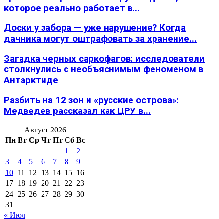
которое реально работает в...
Доски у забора — уже нарушение? Когда
дачника могут оштрафовать за хранение...
Загадка черных саркофагов: исследователи
столкнулись с необъяснимым феноменом в
Антарктиде
Разбить на 12 зон и «русские острова»:
Медведев рассказал как ЦРУ в...
Август 2026
Пн
Вт
Ср
Чт
Пт
Сб
Вс
1
2
3
4
5
6
7
8
9
10
11
12
13
14
15
16
17
18
19
20
21
22
23
24
25
26
27
28
29
30
31
« Июл