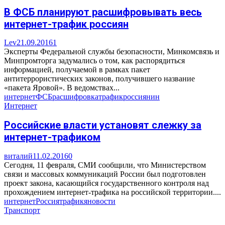
В ФСБ планируют расшифровывать весь
интернет-трафик россиян
Lev
21.09.2016
1
Эксперты Федеральной службы безопасности, Минкомсвязь и
Минпромторга задумались о том, как распорядиться
информацией, получаемой в рамках пакет
антитеррористических законов, получившего название
«пакета Яровой». В ведомствах...
интернет
ФСБ
расшифровка
трафик
россиянин
Интернет
Российские власти установят слежку за
интернет-трафиком
виталий
11.02.2016
0
Сегодня, 11 февраля, СМИ сообщили, что Министерством
связи и массовых коммуникаций России был подготовлен
проект закона, касающийся государственного контроля над
прохождением интернет-трафика на российской территории....
интернет
Россия
трафик
яновости
Транспорт