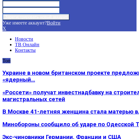
Уже имеете аккаунт?
Войти
X
Новости
ТВ Онлайн
Контакты
Топ
Украине в новом британском проекте предлож
«ядерный…
«Россети» получат инвестнадбавку на строите
магистральных сетей
В Москве 41-летняя женщина стала матерью в
Минобороны сообщило об ударе по Одесской 
Экс-чиновники Германии, Франции и США