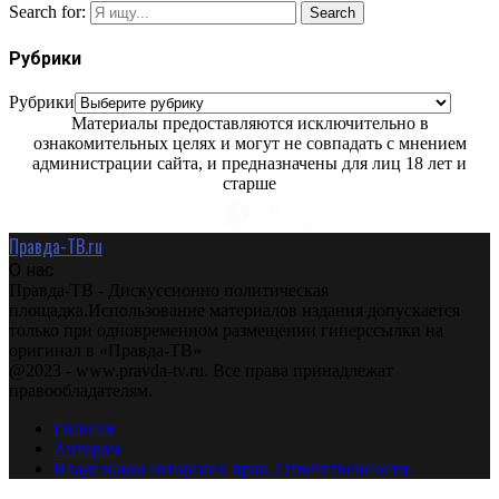
Search for:
Search
Рубрики
Рубрики
Материалы предоставляются исключительно в
ознакомительных целях и могут не совпадать с мнением
администрации сайта, и предназначены для лиц 18 лет и
старше
Правда-ТВ.ru
О нас
Правда-ТВ - Дискуссионно политическая
площадка.Использование материалов издания допускается
только при одновременном размещении гиперссылки на
оригинал в «Правда-ТВ»
@2023 - www.pravda-tv.ru. Все права принадлежат
правообладателям.
Главная
Авторам
Владельцам авторских прав. Ответственности.