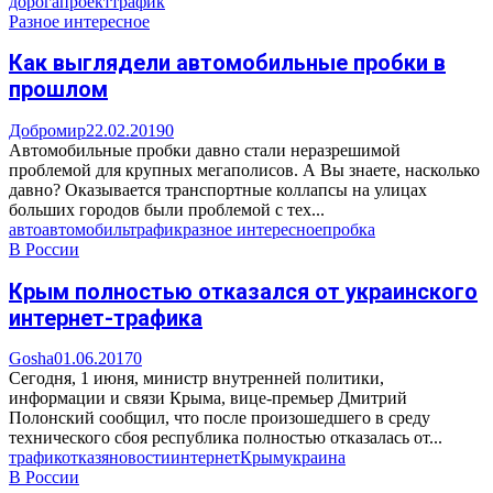
дорога
проект
трафик
Разное интересное
Как выглядели автомобильные пробки в
прошлом
Добромир
22.02.2019
0
Автомобильные пробки давно стали неразрешимой
проблемой для крупных мегаполисов. А Вы знаете, насколько
давно? Оказывается транспортные коллапсы на улицах
больших городов были проблемой с тех...
авто
автомобиль
трафик
разное интересное
пробка
В России
Крым полностью отказался от украинского
интернет-трафика
Gosha
01.06.2017
0
Сегодня, 1 июня, министр внутренней политики,
информации и связи Крыма, вице-премьер Дмитрий
Полонский сообщил, что после произошедшего в среду
технического сбоя республика полностью отказалась от...
трафик
отказ
яновости
интернет
Крым
украина
В России