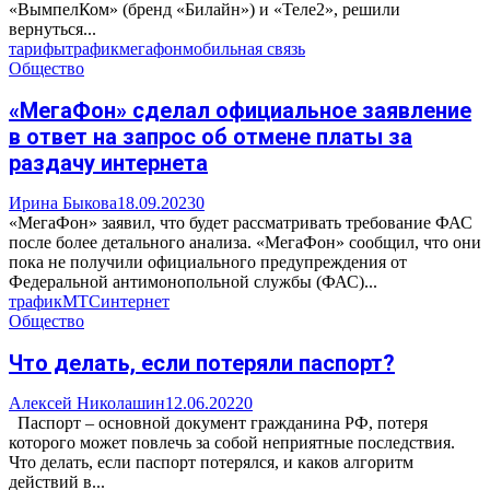
«ВымпелКом» (бренд «Билайн») и «Теле2», решили
вернуться...
тарифы
трафик
мегафон
мобильная связь
Общество
«МегаФон» сделал официальное заявление
в ответ на запрос об отмене платы за
раздачу интернета
Ирина Быкова
18.09.2023
0
«МегаФон» заявил, что будет рассматривать требование ФАС
после более детального анализа. «МегаФон» сообщил, что они
пока не получили официального предупреждения от
Федеральной антимонопольной службы (ФАС)...
трафик
МТС
интернет
Общество
Что делать, если потеряли паспорт?
Алексей Николашин
12.06.2022
0
Паспорт – основной документ гражданина РФ, потеря
которого может повлечь за собой неприятные последствия.
Что делать, если паспорт потерялся, и каков алгоритм
действий в...