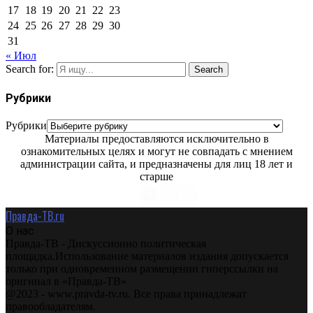
17
18
19
20
21
22
23
24
25
26
27
28
29
30
31
« Июл
Search for:
Search
Рубрики
Рубрики
Материалы предоставляются исключительно в
ознакомительных целях и могут не совпадать с мнением
администрации сайта, и предназначены для лиц 18 лет и
старше
Правда-ТВ.ru
О нас
Правда-ТВ - Дискуссионно политическая
площадка.Использование материалов издания допускается
только при одновременном размещении гиперссылки на
оригинал в «Правда-ТВ»
@2023 - www.pravda-tv.ru. Все права принадлежат
правообладателям.