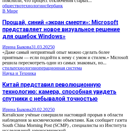
пояснили, что процесс отключения старых...
общество
технологии
сбербанк
В Мире
Прощай, синий «экран смерти»: Microsoft
представляет новое визуальное решение
для ошибок Windows»
Ирина Быкова
31.03.2025
0
«Даже самый неприятный опыт можно сделать более
приятным — если подойти к нему с умом и стилем.» Microsoft
решила пересмотреть один из самых знаковых, но...
стиль
технологии
операционная система
Наука и Техника
Китай представил революционную
технологию: камера, способная увидеть
спутники с небывалой точностью
Ирина Быкова
20.02.2025
0
Китайские учёные совершили настоящий прорыв в области
наблюдения за космическими объектами. Как сообщает газета
South China Morning Post (SCMP) , специалисты из Института
исследований аэрокосмической...