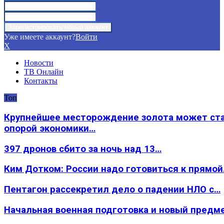
Уже имеете аккаунт?
Войти
X
Новости
ТВ Онлайн
Контакты
Топ
Крупнейшее месторождение золота может ст
опорой экономики…
397 дронов сбито за ночь над 13…
Ким Дотком: России надо готовиться к прямо
Пентагон рассекретил дело о падении НЛО с…
Начальная военная подготовка и новый предм