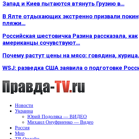
Запад и Киев пытаются втянуть Грузию в…
В Ялте отдыхающих экстренно призвали покин
пляжи…
Российская шестовичка Разина рассказала, как
американцы сочувствуют…
Почему растут цены на мясо: говядина, курица
WSJ: разведка США заявила о подготовке Росс
Новости
Украина
Юрий Подоляка — ВИДЕО
Михаил Онуфриенко — Видео
Россия
Мир
ТВ Онлайн