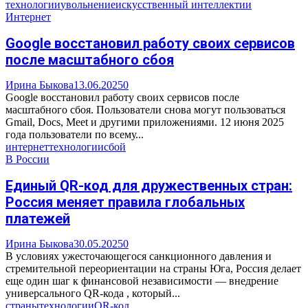
технологии
увольнение
искусственный интеллект
ии
Интернет
Google восстановил работу своих сервисов
после масштабного сбоя
Ирина Быкова
13.06.2025
0
Google восстановил работу своих сервисов после
масштабного сбоя. Пользователи снова могут пользоваться
Gmail, Docs, Meet и другими приложениями. 12 июня 2025
года пользователи по всему...
интернет
технологии
сбой
В России
Единый QR-код для дружественных стран:
Россия меняет правила глобальных
платежей
Ирина Быкова
30.05.2025
0
В условиях ужесточающегося санкционного давления и
стремительной переориентации на страны Юга, Россия делает
еще один шаг к финансовой независимости — внедрение
универсального QR-кода , который...
страны
технологии
QR-код