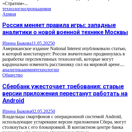
«Стратим»...
технологии
дроны
армия
Армия
Россия меняет правила игры: западные
аналитики о новой военной технике Москвы
Ирина Быкова
11.05.2025
0
Американское издание National Interest опубликовало статью,
в которой констатирует: Россия значительно продвинулась в
разработке перспективных технологий, которые могут
кардинально изменить расстановку сил на мировой арене....
аналитика
армия
технологии
Общество
Сбербанк ужесточает требования: старые
версии приложения перестанут работать на
Android
Ирина Быкова
02.05.2025
0
Владельцы смартфонов с операционной системой Android,
использующие устаревшие версии приложения Сбера, могут
столкнуться с его блокировкой. В контактном центре банка