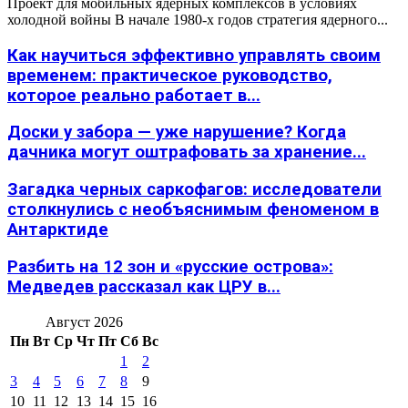
Проект для мобильных ядерных комплексов в условиях
холодной войны В начале 1980-х годов стратегия ядерного...
Как научиться эффективно управлять своим
временем: практическое руководство,
которое реально работает в...
Доски у забора — уже нарушение? Когда
дачника могут оштрафовать за хранение...
Загадка черных саркофагов: исследователи
столкнулись с необъяснимым феноменом в
Антарктиде
Разбить на 12 зон и «русские острова»:
Медведев рассказал как ЦРУ в...
Август 2026
Пн
Вт
Ср
Чт
Пт
Сб
Вс
1
2
3
4
5
6
7
8
9
10
11
12
13
14
15
16