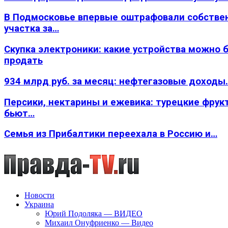
В Подмосковье впервые оштрафовали собстве
участка за…
Скупка электроники: какие устройства можно 
продать
934 млрд руб. за месяц: нефтегазовые доходы
Персики, нектарины и ежевика: турецкие фрук
бьют…
Семья из Прибалтики переехала в Россию и…
Новости
Украина
Юрий Подоляка — ВИДЕО
Михаил Онуфриенко — Видео