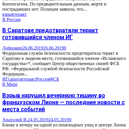
Копенгагена. По предварительным данным, жертв и
пострадавших нет. Полиция заявила, что...
взрыв
теракт
В России
В Саратове предотвратили теракт
готовившийся членом ИГ
Добромир
26.06.2019
26.06.2019
0
Федеральная служба безопасности предотвратила теракт в
Саратове в людном месте, готовившийся членом «Исламского
государства»*, сообщает Центр общественных связей ФСБ
РФ. «Федеральной службой безопасности Российской
Федерации...
ИГ
саратов
теракт
Россия
ФСБ
В Мире
Взрыв нарушил вечернюю тишину во
французском Лионе — последние новости с
места событий
Анатолий В.
24.05.2019
24.05.2019
0
Ближе к вечеру на одной из пешеходных улиц в центре Лиона