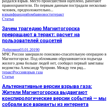
раздался взрыв. Место происшествия оцеплено, работают
правоохранители. По первым данным пострадали несколько
человек, предположительно...
взрыв
франция
бомба
яновости
теракт
Статьи
Зачем трагедию Магнитогорска
превращают в теракт: расчет на
пользователей соцсетей
Добромир
03.01.2019
0
МЧС России завершило поисково-спасательную операцию в
Магнитогорске. Под обломками обрушившегося подъезда
жилого дома больше людей нет, сообщил первый замглавы
ведомства Александр Чуприян. Между тем ряд...
теракт
Россия
взрыв газа
Статьи
Альтернативные версии взрыва газа:
Жители Магнитогорска выдвигают
конспирологические версии событий — мы
собрали все варианты из интернета