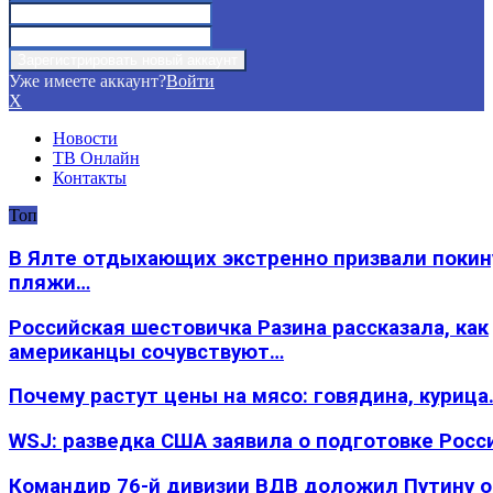
Уже имеете аккаунт?
Войти
X
Новости
ТВ Онлайн
Контакты
Топ
В Ялте отдыхающих экстренно призвали покин
пляжи…
Российская шестовичка Разина рассказала, как
американцы сочувствуют…
Почему растут цены на мясо: говядина, курица
WSJ: разведка США заявила о подготовке Росс
Командир 76-й дивизии ВДВ доложил Путину 