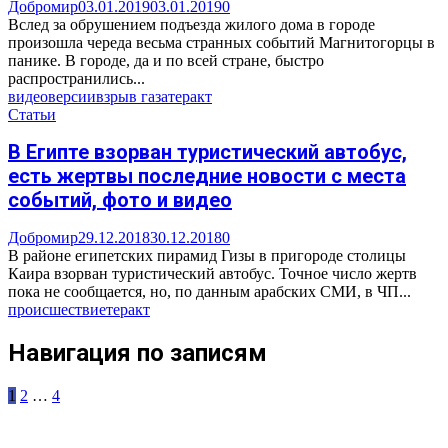
Добромир
03.01.2019
03.01.2019
0
Вслед за обрушением подъезда жилого дома в городе
произошла череда весьма странных событий Магнитогорцы в
панике. В городе, да и по всей стране, быстро
распространились...
видео
версии
взрыв газа
теракт
Статьи
В Египте взорван туристический автобус,
есть жертвы последние новости с места
событий, фото и видео
Добромир
29.12.2018
30.12.2018
0
В районе египетских пирамид Гизы в пригороде столицы
Каира взорван туристический автобус. Точное число жертв
пока не сообщается, но, по данным арабских СМИ, в ЧП...
происшествие
теракт
Навигация по записям
1
2
…
4