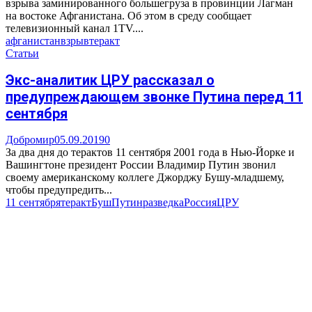
взрыва заминированного большегруза в провинции Лагман
на востоке Афганистана. Об этом в среду сообщает
телевизионный канал 1TV....
афганистан
взрыв
теракт
Статьи
Экс-аналитик ЦРУ рассказал о
предупреждающем звонке Путина перед 11
сентября
Добромир
05.09.2019
0
За два дня до терактов 11 сентября 2001 года в Нью-Йорке и
Вашингтоне президент России Владимир Путин звонил
своему американскому коллеге Джорджу Бушу-младшему,
чтобы предупредить...
11 сентября
теракт
Буш
Путин
разведка
Россия
ЦРУ