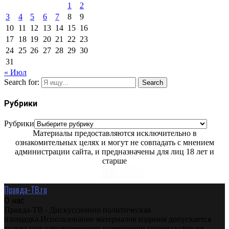
1
2
3
4
5
6
7
8
9
10
11
12
13
14
15
16
17
18
19
20
21
22
23
24
25
26
27
28
29
30
31
« Июл
Search for:
Search
Рубрики
Рубрики
Материалы предоставляются исключительно в
ознакомительных целях и могут не совпадать с мнением
администрации сайта, и предназначены для лиц 18 лет и
старше
Правда-ТВ.ru
О нас
Правда-ТВ - Дискуссионно политическая
площадка.Использование материалов издания допускается
только при одновременном размещении гиперссылки на