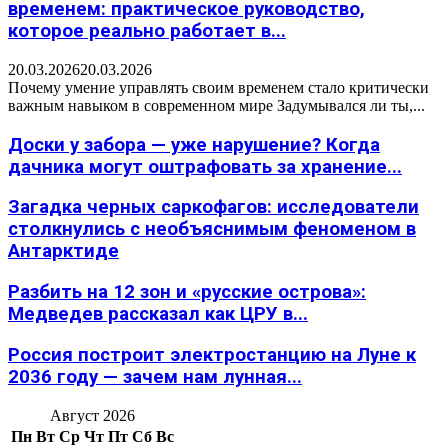
временем: практическое руководство,
которое реально работает в...
20.03.2026
20.03.2026
Почему умение управлять своим временем стало критически
важным навыком в современном мире Задумывался ли ты,...
Доски у забора — уже нарушение? Когда
дачника могут оштрафовать за хранение...
Загадка черных саркофагов: исследователи
столкнулись с необъяснимым феноменом в
Антарктиде
Разбить на 12 зон и «русские острова»:
Медведев рассказал как ЦРУ в...
Россия построит электростанцию на Луне к
2036 году — зачем нам лунная...
Август 2026
Пн
Вт
Ср
Чт
Пт
Сб
Вс