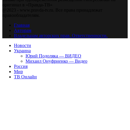
оригинал в «Правда-ТВ»
@2023 - www.pravda-tv.ru. Все права принадлежат
правообладателям.
Главная
Авторам
Владельцам авторских прав. Ответственности.
Новости
Украина
Юрий Подоляка — ВИДЕО
Михаил Онуфриенко — Видео
Россия
Мир
ТВ Онлайн