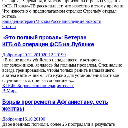
Сегодня, 19 декабря, в Москве произошла стрельба у здания
ФСБ. Правда-ТВ рассказывает, что известно к этому времени.
Что известно о предполагаемом стрелке: Стрельбу открыл
житель...
нападение
теракт
Москва
Россия
последние новости
Статьи
«Это полный провал»: Ветеран
КГБ об операции ФСБ на Лубянке
Добромир
20.12.2019
20.12.2019
0
«В наше время убийство нападавшего, у которого
нет заложников, являлось бы полным провалом. Специально
всегда тренировались, чтобы только ранить нападавшего,
а затем взять живым. Это нужно для установления мотивов
случившегося, поиска сообщников,...
КГБ
ФСБ
провал
спецоперация
теракт
В Мире
Взрыв прогремел в Афганистане, есть
жертвы
Добромир
16.10.2019
0
Двое военных погибли, более 25 пострадали в результате