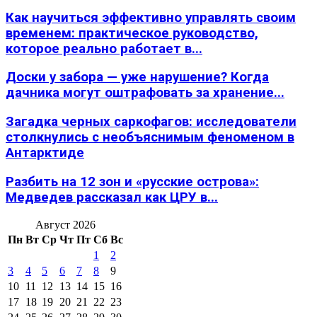
Как научиться эффективно управлять своим
временем: практическое руководство,
которое реально работает в...
Доски у забора — уже нарушение? Когда
дачника могут оштрафовать за хранение...
Загадка черных саркофагов: исследователи
столкнулись с необъяснимым феноменом в
Антарктиде
Разбить на 12 зон и «русские острова»:
Медведев рассказал как ЦРУ в...
Август 2026
Пн
Вт
Ср
Чт
Пт
Сб
Вс
1
2
3
4
5
6
7
8
9
10
11
12
13
14
15
16
17
18
19
20
21
22
23