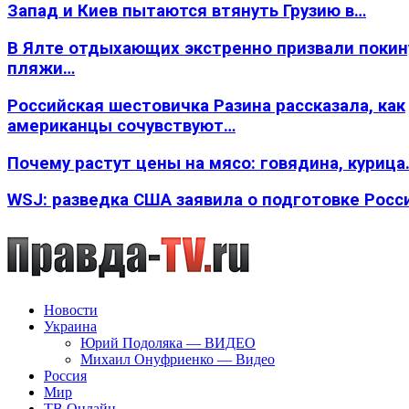
Запад и Киев пытаются втянуть Грузию в…
В Ялте отдыхающих экстренно призвали покин
пляжи…
Российская шестовичка Разина рассказала, как
американцы сочувствуют…
Почему растут цены на мясо: говядина, курица
WSJ: разведка США заявила о подготовке Росс
Новости
Украина
Юрий Подоляка — ВИДЕО
Михаил Онуфриенко — Видео
Россия
Мир
ТВ Онлайн