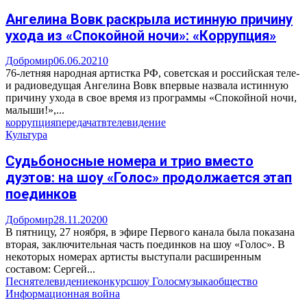
Ангелина Вовк раскрыла истинную причину
ухода из «Спокойной ночи»: «Коррупция»
Добромир
06.06.2021
0
76-летняя народная артистка РФ, советская и российская теле-
и радиоведущая Ангелина Вовк впервые назвала истинную
причину ухода в свое время из программы «Спокойной ночи,
малыши!»,...
коррупция
передача
тв
телевидение
Культура
Судьбоносные номера и трио вместо
дуэтов: на шоу «Голос» продолжается этап
поединков
Добромир
28.11.2020
0
В пятницу, 27 ноября, в эфире Первого канала была показана
вторая, заключительная часть поединков на шоу «Голос». В
некоторых номерах артисты выступали расширенным
составом: Сергей...
Песня
телевидение
конкурс
шоу Голос
музыка
общество
Информационная война