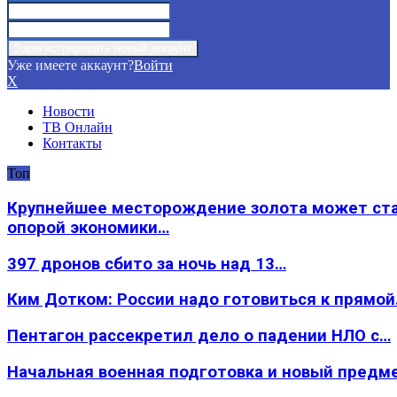
Уже имеете аккаунт?
Войти
X
Новости
ТВ Онлайн
Контакты
Топ
Крупнейшее месторождение золота может ст
опорой экономики…
397 дронов сбито за ночь над 13…
Ким Дотком: России надо готовиться к прямо
Пентагон рассекретил дело о падении НЛО с…
Начальная военная подготовка и новый предм