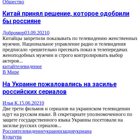
Общество
Китай принял решение, которое одобрили
бы россияне
Добромир
03.09.2021
0
Китайцы запретили показывать по телевидению женственных
мужчин. Национальное управление радио и телевидения
предписало «решительно пресекать показ в телепередачах
женоподобных мужчин и строго контролировать выбор
актеров...
китай
телевидение
В Мире
На Украине пожаловались на засилье
российских сериалов
Илья К.
15.06.2021
0
Две трети фильмов и сериалов на украинском телевидении
идут на русском языке. В секретариате уполномоченного по
защите государственного языка Украины посетовали на
засилье русских сериалов...
Россия
телевидение
украинизация
укриана
Культура