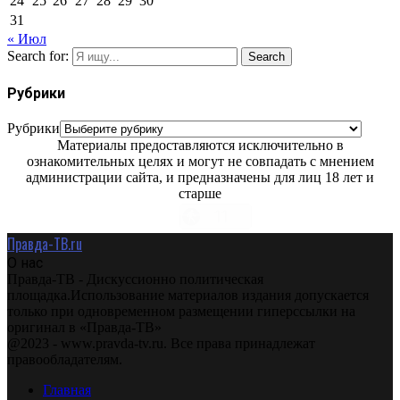
24
25
26
27
28
29
30
31
« Июл
Search for:
Search
Рубрики
Рубрики
Материалы предоставляются исключительно в
ознакомительных целях и могут не совпадать с мнением
администрации сайта, и предназначены для лиц 18 лет и
старше
Правда-ТВ.ru
О нас
Правда-ТВ - Дискуссионно политическая
площадка.Использование материалов издания допускается
только при одновременном размещении гиперссылки на
оригинал в «Правда-ТВ»
@2023 - www.pravda-tv.ru. Все права принадлежат
правообладателям.
Главная