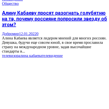
Общество
Алину Кабаеву просят разогнать голубятню
на тв, почему россияне попросили звезду об
этом?
Добромир
12.01.2022
0
Алина Кабаева является лидером мнений для многих россиян.
Девушка, будучи еще совсем юной, в свое время прославила
страну на международном уровне, задав высочайшие
стандарты в...
телевизор
алина кабаева
телевидение