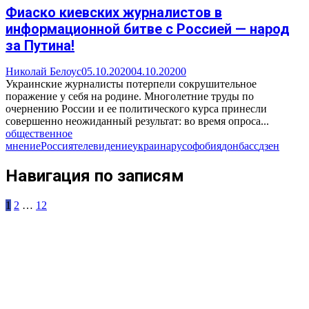
Фиаско киевских журналистов в
информационной битве с Россией — народ
за Путина!
Николай Белоус
05.10.2020
04.10.2020
0
Украинские журналисты потерпели сокрушительное
поражение у себя на родине. Многолетние труды по
очернению России и ее политического курса принесли
совершенно неожиданный результат: во время опроса...
общественное
мнение
Россия
телевидение
украина
русофобия
донбасс
дзен
Навигация по записям
1
2
…
12