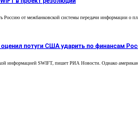
WIFT в проект резолюции
 Россию от межбанковской системы передачи информации о пла
г оценил потуги США ударить по финансам Рос
й информацией SWIFT, пишет РИА Новости. Однако американски