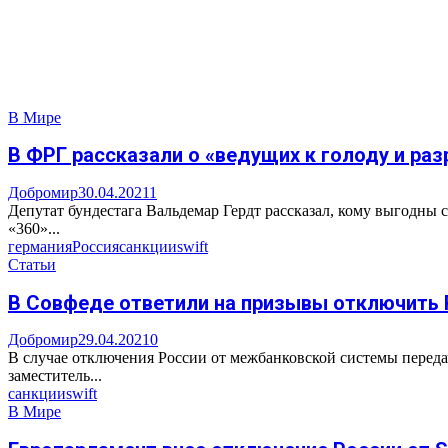
В Мире
В ФРГ рассказали о «ведущих к голоду и раз
Добромир
30.04.2021
1
Депутат бундестага Вальдемар Гердт рассказал, кому выгодны
«360»...
германия
Россия
санкции
swift
Статьи
В Совфеде ответили на призывы отключить 
Добромир
29.04.2021
0
В случае отключения России от межбанковской системы перед
заместитель...
санкции
swift
В Мире