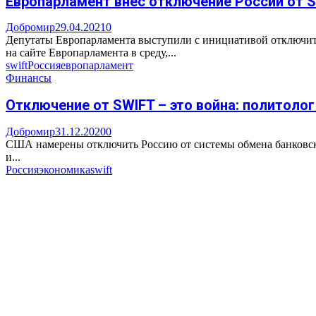
Европарламент внес отключение России от S
Добромир
29.04.2021
0
Депутаты Европарламента выступили с инициативой отключить
на сайте Европарламента в среду,...
swift
Россия
европарламент
Финансы
Отключение от SWIFT – это война: политоло
Добромир
31.12.2020
0
США намерены отключить Россию от системы обмена банковско
и...
Россия
экономика
swift