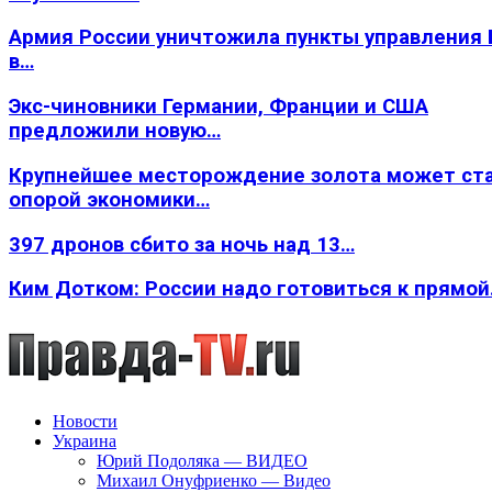
Армия России уничтожила пункты управления
в…
Экс-чиновники Германии, Франции и США
предложили новую…
Крупнейшее месторождение золота может ст
опорой экономики…
397 дронов сбито за ночь над 13…
Ким Дотком: России надо готовиться к прямо
Новости
Украина
Юрий Подоляка — ВИДЕО
Михаил Онуфриенко — Видео