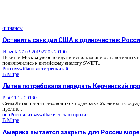
Финансы
Оставить санкции США в одиночестве: Росс
Илья К.
27.03.2019
27.03.2019
0
Пекин и Москва уверено идут к использованию аналогичных в
подключились к китайскому аналогу SWIFT....
Россия
swift
яновости
дзен
китай
В Мире
Литва потребовала передать Керченский пр
Piotr
11.12.2018
0
Сейм Литы принял резолюцию в поддержку Украины и с осужде
пролив...
оон
Россия
литва
swift
керченский пролив
В Мире
Америка пытается закрыть для России море