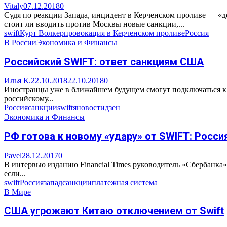
Vitaly
07.12.2018
0
Судя по реакции Запада, инцидент в Керченском проливе — «д
стоит ли вводить против Москвы новые санкции,...
swift
Курт Волкер
провокация в Керченском проливе
Россия
В России
Экономика и Финансы
Российский SWIFT: ответ санкциям США
Илья К.
22.10.2018
22.10.2018
0
Иностранцы уже в ближайшем будущем смогут подключаться к 
российскому...
Россия
санкции
swift
яновости
дзен
Экономика и Финансы
РФ готова к новому «удару» от SWIFT: Росс
Pavel
28.12.2017
0
В интервью изданию Financial Times руководитель «Сбербанка»
если...
swift
Россия
запад
санкции
платежная система
В Мире
США угрожают Китаю отключением от Swift