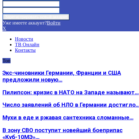
Уже имеете аккаунт?
Войти
X
Новости
ТВ Онлайн
Контакты
Топ
Экс-чиновники Германии, Франции и США
предложили новую…
Пилипсон: кризис в НАТО на Западе называют…
Число заявлений об НЛО в Германии достигло
Мухи в еде и ржавая сантехника сломанные…
В зону СВО поступит новейший боеприпас
«Куб-10МЭ»…