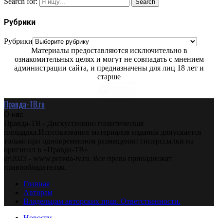
Search for:
Search
Рубрики
Рубрики
Материалы предоставляются исключительно в
ознакомительных целях и могут не совпадать с мнением
администрации сайта, и предназначены для лиц 18 лет и
старше
Правда-ТВ.ru
О нас
Правда-ТВ - Дискуссионно политическая
площадка.Использование материалов издания допускается
только при одновременном размещении гиперссылки на
оригинал в «Правда-ТВ»
@2023 - www.pravda-tv.ru. Все права принадлежат
правообладателям.
Главная
Авторам
Владельцам авторских прав. Ответственности.
Новости