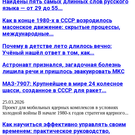
Найдены пять самых длинных слов русского
языка — от 29 до 55...
Как в конце 1980-х в СССР возродилось
масонское движение: скрытые процессы,
международные...
Почему в детстве лето длилось вечно:
Учёный нашёл ответ в том, как...
Астронавт признался, загадочная болезнь
лишила речи и пришлось эвакуировать МКС
МАЗ-7907: Крупнейшее в мире 24 колесное
шасси, созданное в СССР для ракет...
25.03.2026
Проект для мобильных ядерных комплексов в условиях
холодной войны В начале 1980-х годов стратегия ядерного...
Как научиться эффективно управлять своим
временем: практическое руководство,