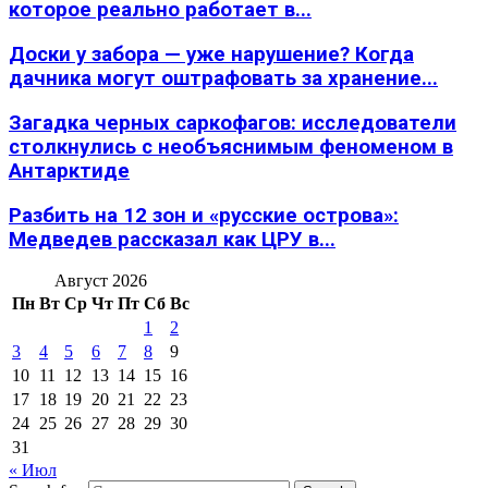
которое реально работает в...
Доски у забора — уже нарушение? Когда
дачника могут оштрафовать за хранение...
Загадка черных саркофагов: исследователи
столкнулись с необъяснимым феноменом в
Антарктиде
Разбить на 12 зон и «русские острова»:
Медведев рассказал как ЦРУ в...
Август 2026
Пн
Вт
Ср
Чт
Пт
Сб
Вс
1
2
3
4
5
6
7
8
9
10
11
12
13
14
15
16
17
18
19
20
21
22
23
24
25
26
27
28
29
30
31
« Июл