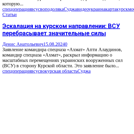
которую...
спецоперация
всу
сво
подоляка
Суджа
видео
украина
карта
курск
мо
Статьи
Эскалация на курском направлении: ВСУ
перебрасывает значительные силы
Денис Анатольевич
15.08.2024
0
Заявление командира спецназа «Ахмат» Апти Алаудинов,
командир спецназа «Ахмат», раскрыл информацию о
масштабных перемещениях украинских вооруженных сил
(ВСУ) в сторону Курской области. Это заявление было...
спецоперация
всу
сво
курская область
Суджа