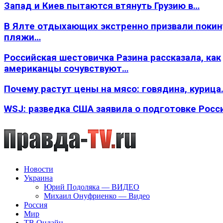
Запад и Киев пытаются втянуть Грузию в…
В Ялте отдыхающих экстренно призвали покин
пляжи…
Российская шестовичка Разина рассказала, как
американцы сочувствуют…
Почему растут цены на мясо: говядина, курица
WSJ: разведка США заявила о подготовке Росс
Новости
Украина
Юрий Подоляка — ВИДЕО
Михаил Онуфриенко — Видео
Россия
Мир
ТВ Онлайн