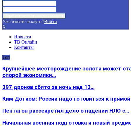
Уже имеете аккаунт?
Войти
X
Новости
ТВ Онлайн
Контакты
Топ
Крупнейшее месторождение золота может ст
опорой экономики…
397 дронов сбито за ночь над 13…
Ким Дотком: России надо готовиться к прямо
Пентагон рассекретил дело о падении НЛО с…
Начальная военная подготовка и новый предм