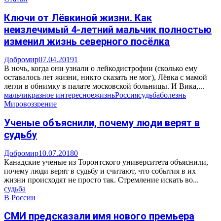
Ключи от Лёвкиной жизни. Как
неизлечимый 4-летний мальчик полностью
изменил жизнь северного посёлка
Добромир
07.04.2019
1
В ночь, когда они узнали о лейкодистрофии (сколько ему
оставалось лет жизни, никто сказать не мог), Лёвка с мамой
легли в обнимку в палате московской больницы. И Вика,...
мальчик
разное интересное
жизнь
Россия
судьба
болезнь
Мировоззрение
Ученые объяснили, почему люди верят в
судьбу
Добромир
10.07.2018
0
Канадские ученые из Торонтского университета объяснили,
почему люди верят в судьбу и считают, что события в их
жизни происходят не просто так. Стремление искать во...
судьба
В России
СМИ предсказали имя нового премьера