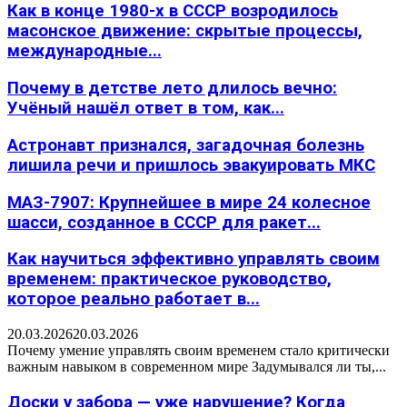
Как в конце 1980-х в СССР возродилось
масонское движение: скрытые процессы,
международные...
Почему в детстве лето длилось вечно:
Учёный нашёл ответ в том, как...
Астронавт признался, загадочная болезнь
лишила речи и пришлось эвакуировать МКС
МАЗ-7907: Крупнейшее в мире 24 колесное
шасси, созданное в СССР для ракет...
Как научиться эффективно управлять своим
временем: практическое руководство,
которое реально работает в...
20.03.2026
20.03.2026
Почему умение управлять своим временем стало критически
важным навыком в современном мире Задумывался ли ты,...
Доски у забора — уже нарушение? Когда