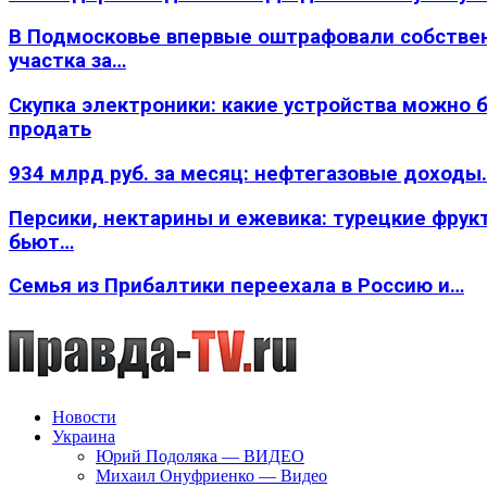
В Подмосковье впервые оштрафовали собстве
участка за…
Скупка электроники: какие устройства можно 
продать
934 млрд руб. за месяц: нефтегазовые доходы
Персики, нектарины и ежевика: турецкие фрук
бьют…
Семья из Прибалтики переехала в Россию и…
Новости
Украина
Юрий Подоляка — ВИДЕО
Михаил Онуфриенко — Видео