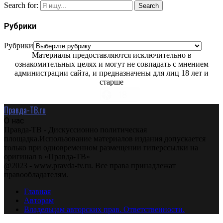
Search for:
Search
Рубрики
Рубрики
Материалы предоставляются исключительно в
ознакомительных целях и могут не совпадать с мнением
администрации сайта, и предназначены для лиц 18 лет и
старше
Правда-ТВ.ru
О нас
Правда-ТВ - Дискуссионно политическая
площадка.Использование материалов издания допускается
только при одновременном размещении гиперссылки на
оригинал в «Правда-ТВ»
@2023 - www.pravda-tv.ru. Все права принадлежат
правообладателям.
Главная
Авторам
Владельцам авторских прав. Ответственности.