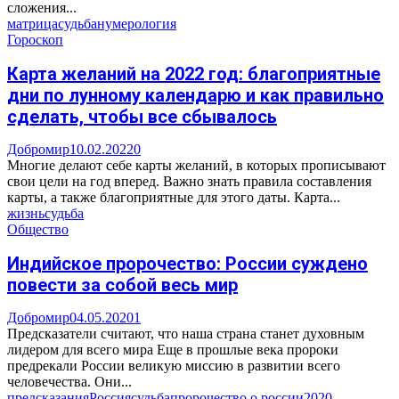
сложения...
матрица
судьба
нумерология
Гороскоп
Карта желаний на 2022 год: благоприятные
дни по лунному календарю и как правильно
сделать, чтобы все сбывалось
Добромир
10.02.2022
0
Многие делают себе карты желаний, в которых прописывают
свои цели на год вперед. Важно знать правила составления
карты, а также благоприятные для этого даты. Карта...
жизнь
судьба
Общество
Индийское пророчество: России суждено
повести за собой весь мир
Добромир
04.05.2020
1
Предсказатели считают, что наша страна станет духовным
лидером для всего мира Еще в прошлые века пророки
предрекали России великую миссию в развитии всего
человечества. Они...
предсказания
Россия
судьба
пророчество о россии
2020