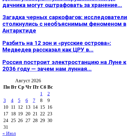
дачника могут оштрафовать за хранение...
Загадка черных саркофагов: исследователи
столкнулись с необъяснимым феноменом в
Антарктиде
Разбить на 12 зон и «русские острова»:
Медведев рассказал как ЦРУ в...
Россия построит электростанцию на Луне к
2036 году — зачем нам лунная...
Август 2026
Пн
Вт
Ср
Чт
Пт
Сб
Вс
1
2
3
4
5
6
7
8
9
10
11
12
13
14
15
16
17
18
19
20
21
22
23
24
25
26
27
28
29
30
31
« Июл