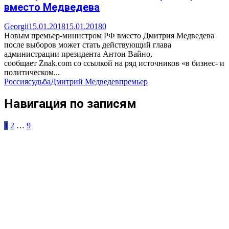
вместо Медведева
Georgii
15.01.2018
15.01.2018
0
Новым премьер-министром РФ вместо Дмитрия Медведева
после выборов может стать действующий глава
администрации президента Антон Вайно,
сообщает Znak.com со ссылкой на ряд источников «в бизнес- и
политическом...
Россия
судьба
Дмитрий Медведев
премьер
Навигация по записям
1
2
…
9