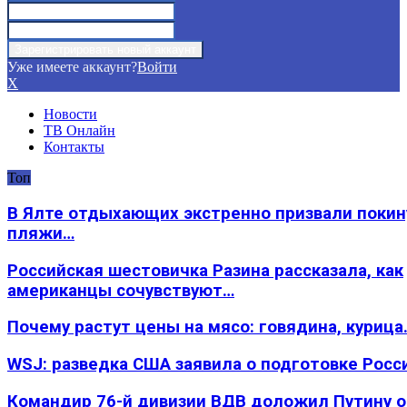
Уже имеете аккаунт?
Войти
X
Новости
ТВ Онлайн
Контакты
Топ
В Ялте отдыхающих экстренно призвали покин
пляжи…
Российская шестовичка Разина рассказала, как
американцы сочувствуют…
Почему растут цены на мясо: говядина, курица
WSJ: разведка США заявила о подготовке Росс
Командир 76-й дивизии ВДВ доложил Путину 