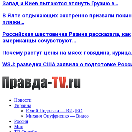
Запад и Киев пытаются втянуть Грузию в…
В Ялте отдыхающих экстренно призвали покин
пляжи…
Российская шестовичка Разина рассказала, как
американцы сочувствуют…
Почему растут цены на мясо: говядина, курица
WSJ: разведка США заявила о подготовке Росс
Новости
Украина
Юрий Подоляка — ВИДЕО
Михаил Онуфриенко — Видео
Россия
Мир
ТВ Онлайн