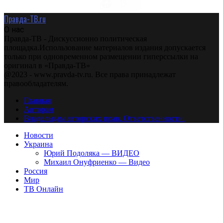
Правда-ТВ.ru
О нас
Правда-ТВ - Дискуссионно политическая
площадка.Использование материалов издания допускается
только при одновременном размещении гиперссылки на
оригинал в «Правда-ТВ»
@2023 - www.pravda-tv.ru. Все права принадлежат
правообладателям.
Главная
Авторам
Владельцам авторских прав. Ответственности.
Новости
Украина
Юрий Подоляка — ВИДЕО
Михаил Онуфриенко — Видео
Россия
Мир
ТВ Онлайн