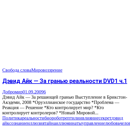
Свобода слова
Мировоззрение
Дэвид Айк — За гранью реальности DVD1 ч.1
Добромир
01.09.2009
6
Дэвид Айк — За решающей гранью Выступление в Брикстон-
Акэдеми, 2008 *Оруэллианское государство *Проблема —
Реакция — Решение *Кто контролирует мир? *Кто
контролирует контролеров? *Новый Мировой...
Политика
реальности
биоробот
рептилии
влияние
секрет
дэвид
айк
сознание
иллюзия
тайна
иллюминаты
управление
любовь
чело