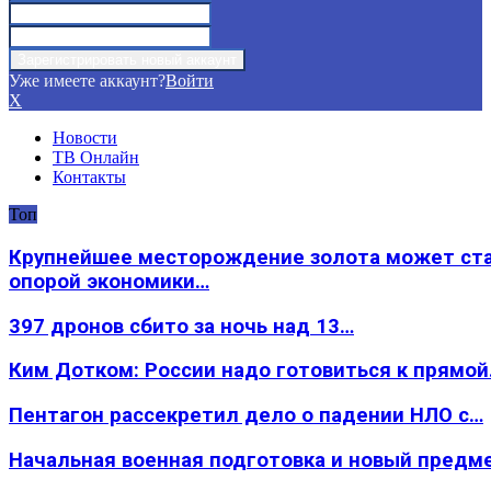
Уже имеете аккаунт?
Войти
X
Новости
ТВ Онлайн
Контакты
Топ
Крупнейшее месторождение золота может ст
опорой экономики…
397 дронов сбито за ночь над 13…
Ким Дотком: России надо готовиться к прямо
Пентагон рассекретил дело о падении НЛО с…
Начальная военная подготовка и новый предм