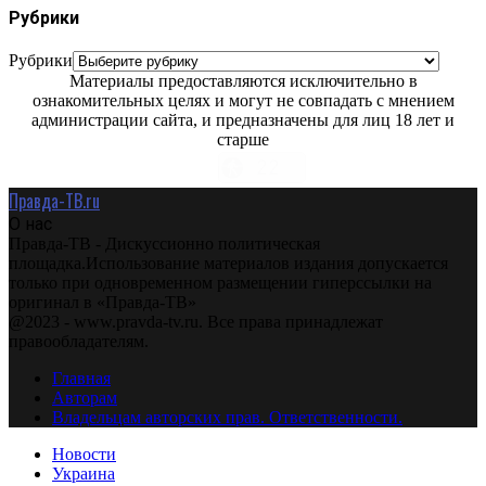
Рубрики
Рубрики
Материалы предоставляются исключительно в
ознакомительных целях и могут не совпадать с мнением
администрации сайта, и предназначены для лиц 18 лет и
старше
Правда-ТВ.ru
О нас
Правда-ТВ - Дискуссионно политическая
площадка.Использование материалов издания допускается
только при одновременном размещении гиперссылки на
оригинал в «Правда-ТВ»
@2023 - www.pravda-tv.ru. Все права принадлежат
правообладателям.
Главная
Авторам
Владельцам авторских прав. Ответственности.
Новости
Украина