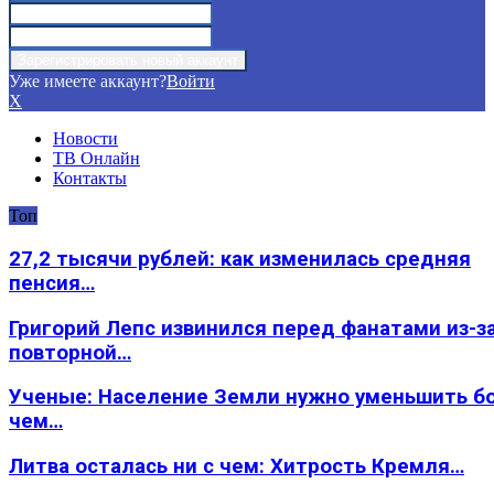
Уже имеете аккаунт?
Войти
X
Новости
ТВ Онлайн
Контакты
Топ
27,2 тысячи рублей: как изменилась средняя
пенсия…
Григорий Лепс извинился перед фанатами из-з
повторной…
Ученые: Население Земли нужно уменьшить б
чем…
Литва осталась ни с чем: Хитрость Кремля…