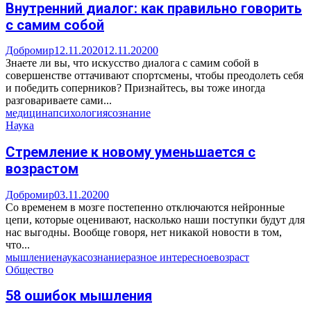
Внутренний диалог: как правильно говорить
с самим собой
Добромир
12.11.2020
12.11.2020
0
Знаете ли вы, что искусство диалога с самим собой в
совершенстве оттачивают спортсмены, чтобы преодолеть себя
и победить соперников? Признайтесь, вы тоже иногда
разговариваете сами...
медицина
психология
сознание
Наука
Стремление к новому уменьшается с
возрастом
Добромир
03.11.2020
0
Со временем в мозге постепенно отключаются нейронные
цепи, которые оценивают, насколько наши поступки будут для
нас выгодны. Вообще говоря, нет никакой новости в том,
что...
мышление
наука
сознание
разное интересное
возраст
Общество
58 ошибок мышления