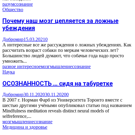
разум
сознание
Общество
Почему наш мозг цепляется за ложные
убеждения
Добромир
15.03.2021
0
А интересные все же рассуждения о ложных убеждениях. Как
рассчитать возраст собаки по меркам человеческих лет?
Большинство людей думают, что собачьи года надо просто
умножить...
разное интересное
мозг
мышление
сознание
Наука
ОСОЗНАННОСТЬ … сидя на табуретке
Добромир
30.11.2020
30.11.2020
0
В 2007 г. Норман Фарб из Университета Торонто вместе с
шестью другими учёными опубликовал статью под названием
Mindfulness meditation reveals distinct neural models of
selfreference,...
мозг
мышление
сознание
Медицина и здоровье