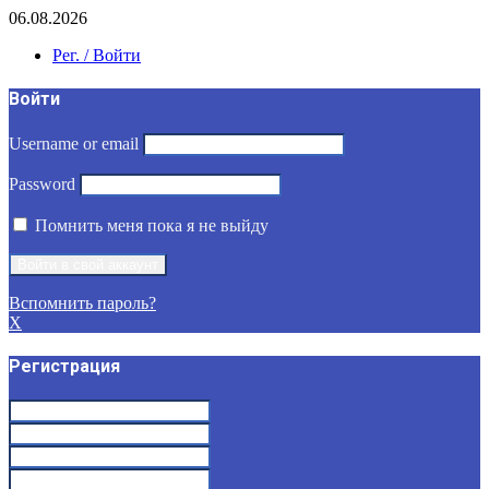
06.08.2026
Рег. / Войти
Войти
Username or email
Password
Помнить меня пока я не выйду
Вспомнить пароль?
X
Регистрация