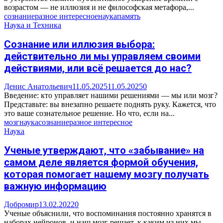
возрастом — не иллюзия и не философская метафора,...
сознание
разное интересное
наука
память
Наука и Техника
Сознание или иллюзия выбора:
действительно ли мы управляем своими
действиями, или всё решается до нас?
Денис Анатольевич
11.05.2025
11.05.2025
0
Введение: кто управляет нашими решениями — мы или мозг?
Представьте: вы внезапно решаете поднять руку. Кажется, что
это ваше сознательное решение. Но что, если на...
мозг
наука
сознание
разное интересное
Наука
Ученые утверждают, что «забывание» на
самом деле является формой обучения,
которая помогает нашему мозгу получать
важную информацию
Добромир
13.02.2022
0
Ученые объяснили, что воспоминания постоянно хранятся в
наборах нейронов, и наш мозг решает, к каким из них мы