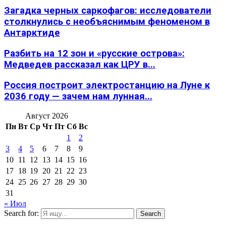
Загадка черных саркофагов: исследователи
столкнулись с необъяснимым феноменом в
Антарктиде
Разбить на 12 зон и «русские острова»:
Медведев рассказал как ЦРУ в...
Россия построит электростанцию на Луне к
2036 году — зачем нам лунная...
Август 2026
Пн
Вт
Ср
Чт
Пт
Сб
Вс
1
2
3
4
5
6
7
8
9
10
11
12
13
14
15
16
17
18
19
20
21
22
23
24
25
26
27
28
29
30
31
« Июл
Search for:
Search