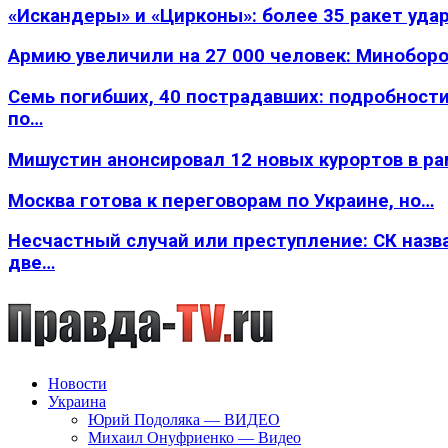
«Искандеры» и «Цирконы»: более 35 ракет уда
Армию увеличили на 27 000 человек: Минобор
Семь погибших, 40 пострадавших: подробности
по…
Мишустин анонсировал 12 новых курортов в р
Москва готова к переговорам по Украине, но…
Несчастный случай или преступление: СК назв
две…
Новости
Украина
Юрий Подоляка — ВИДЕО
Михаил Онуфриенко — Видео