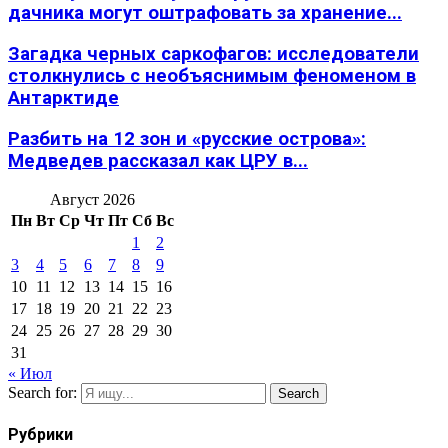
дачника могут оштрафовать за хранение...
Загадка черных саркофагов: исследователи
столкнулись с необъяснимым феноменом в
Антарктиде
Разбить на 12 зон и «русские острова»:
Медведев рассказал как ЦРУ в...
Август 2026
Пн
Вт
Ср
Чт
Пт
Сб
Вс
1
2
3
4
5
6
7
8
9
10
11
12
13
14
15
16
17
18
19
20
21
22
23
24
25
26
27
28
29
30
31
« Июл
Search for:
Search
Рубрики