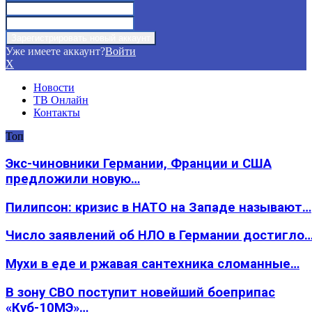
Уже имеете аккаунт?
Войти
X
Новости
ТВ Онлайн
Контакты
Топ
Экс-чиновники Германии, Франции и США
предложили новую…
Пилипсон: кризис в НАТО на Западе называют…
Число заявлений об НЛО в Германии достигло
Мухи в еде и ржавая сантехника сломанные…
В зону СВО поступит новейший боеприпас
«Куб-10МЭ»…