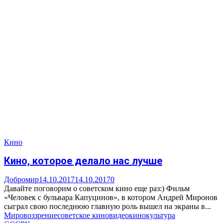
Кино
Кино, которое делало нас лучше
Добромир
14.10.2017
14.10.2017
0
Давайте поговорим о советском кино еще раз:) Фильм
«Человек с бульвара Капуцинов», в котором Андрей Миронов
сыграл свою последнюю главную роль вышел на экраны в...
Мировоззрение
советское кино
видео
кино
культура