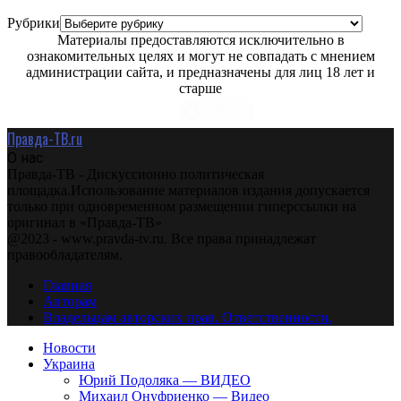
Рубрики
Материалы предоставляются исключительно в
ознакомительных целях и могут не совпадать с мнением
администрации сайта, и предназначены для лиц 18 лет и
старше
Правда-ТВ.ru
О нас
Правда-ТВ - Дискуссионно политическая
площадка.Использование материалов издания допускается
только при одновременном размещении гиперссылки на
оригинал в «Правда-ТВ»
@2023 - www.pravda-tv.ru. Все права принадлежат
правообладателям.
Главная
Авторам
Владельцам авторских прав. Ответственности.
Новости
Украина
Юрий Подоляка — ВИДЕО
Михаил Онуфриенко — Видео