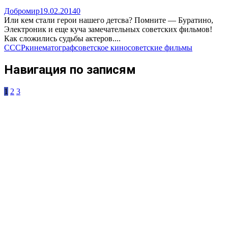
Добромир
19.02.2014
0
Или кем стали герои нашего детсва? Помните — Буратино,
Электроник и еще куча замечательных советских фильмов!
Как сложились судьбы актеров....
СССР
кинематограф
советское кино
советские фильмы
Навигация по записям
1
2
3