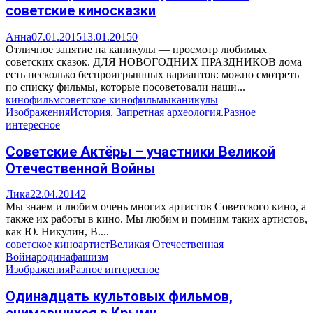
советские киносказки
Анна
07.01.2015
13.01.2015
0
Отличное занятие на каникулы — просмотр любимых
советских сказок. ДЛЯ НОВОГОДНИХ ПРАЗДНИКОВ дома
есть несколько беспроигрышных вариантов: можно смотреть
по списку фильмы, которые посоветовали наши...
кино
фильм
советское кино
фильмы
каникулы
Изображения
История. Запретная археология.
Разное
интересное
Советские Актёры – участники Великой
Отечественной Войны
Лика
22.04.2014
2
Мы знаем и любим очень многих артистов Советского кино, а
также их работы в кино. Мы любим и помним таких артистов,
как Ю. Никулин, В....
советское кино
артист
Великая Отечественная
Война
родина
фашизм
Изображения
Разное интересное
Одинадцать культовых фильмов,
снимавшихся в Крыму