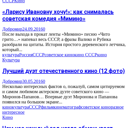
СССР
Кино
«Ларису Ивановну хочу!»: как снималась
советская комедия «Мимино»
Добромир
24.09.2016
0
После выхода в прокат ленты «Мимино» песню «Чито
грито…» напевал весь СССР, а фразы Валико и Рубика
разобрали на цитаты. История простого деревенского летчика,
который...
культура
Россия
СССР
советское кино
кино СССР
кино
Культура
Лучший дуэт отечественного кино (12 фото)
Добромир
30.05.2016
0
Несколько интересных фактов о, пожалуй, самом цитируемом
и самом любимом актерском дуэте советского кино —
Миронов-Папанов… Впервые дуэт Миронова и Папанова
появился на большом экране...
кино
культура
СССР
фильм
кинематограф
советское кино
разное
интересное
Кино