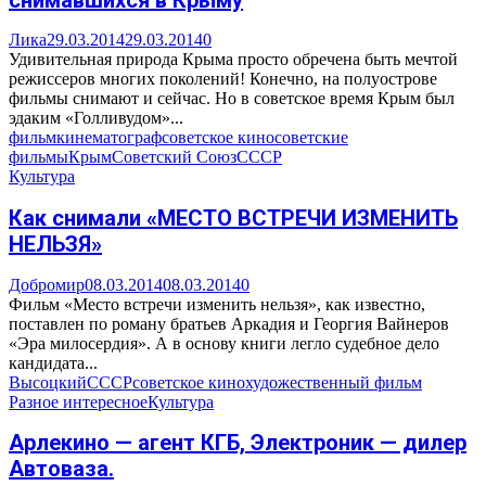
Лика
29.03.2014
29.03.2014
0
Удивительная природа Крыма просто обречена быть мечтой
режиссеров многих поколений! Конечно, на полуострове
фильмы снимают и сейчас. Но в советское время Крым был
эдаким «Голливудом»...
фильм
кинематограф
советское кино
советские
фильмы
Крым
Советский Союз
СССР
Культура
Как снимали «МЕСТО ВСТРЕЧИ ИЗМЕНИТЬ
НЕЛЬЗЯ»
Добромир
08.03.2014
08.03.2014
0
Фильм «Место встречи изменить нельзя», как известно,
поставлен по роману братьев Аркадия и Георгия Вайнеров
«Эра милосердия». А в основу книги легло судебное дело
кандидата...
Высоцкий
СССР
советское кино
художественный фильм
Разное интересное
Культура
Арлекино — агент КГБ, Электроник — дилер
Автоваза.