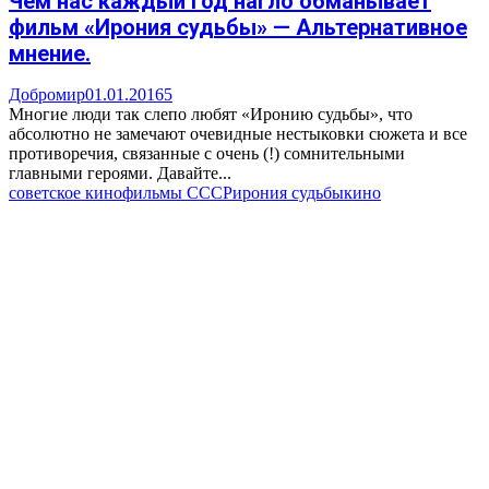
Чем нас каждый год нагло обманывает
фильм «Ирония судьбы» — Альтернативное
мнение.
Добромир
01.01.2016
5
Многие люди так слепо любят «Иронию судьбы», что
абсолютно не замечают очевидные нестыковки сюжета и все
противоречия, связанные с очень (!) сомнительными
главными героями. Давайте...
советское кино
фильмы СССР
ирония судьбы
кино