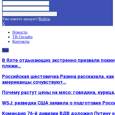
Уже имеете аккаунт?
Войти
X
Новости
ТВ Онлайн
Контакты
Топ
В Ялте отдыхающих экстренно призвали покин
пляжи…
Российская шестовичка Разина рассказала, как
американцы сочувствуют…
Почему растут цены на мясо: говядина, курица
WSJ: разведка США заявила о подготовке Росс
Командир 76-й дивизии ВДВ доложил Путину 