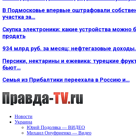
В Подмосковье впервые оштрафовали собстве
участка за…
Скупка электроники: какие устройства можно 
продать
934 млрд руб. за месяц: нефтегазовые доходы
Персики, нектарины и ежевика: турецкие фрук
бьют…
Семья из Прибалтики переехала в Россию и…
Новости
Украина
Юрий Подоляка — ВИДЕО
Михаил Онуфриенко — Видео