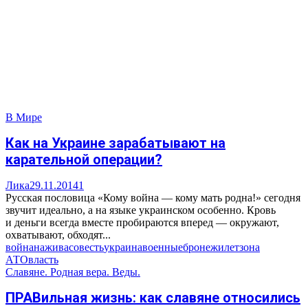
В Мире
Как на Украине зарабатывают на
карательной операции?
Лика
29.11.2014
1
Русская пословица «Кому война — кому мать родна!» сегодня
звучит идеально, а на языке украинском особенно. Кровь
и деньги всегда вместе пробираются вперед — окружают,
охватывают, обходят...
война
нажива
совесть
украина
военные
бронежилет
зона
АТО
власть
Славяне. Родная вера. Веды.
ПРАВильная жизнь: как славяне относились