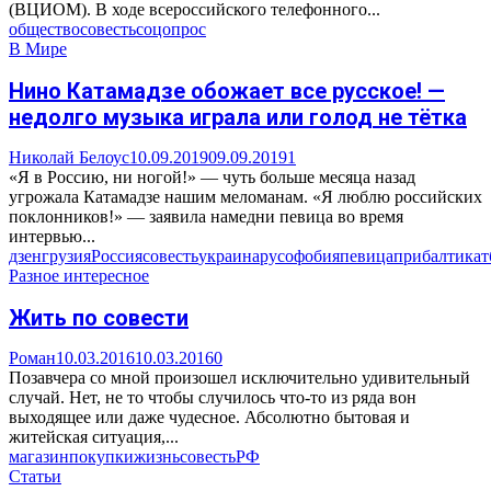
(ВЦИОМ). В ходе всероссийского телефонного...
общество
совесть
соцопрос
В Мире
Нино Катамадзе обожает все русское! —
недолго музыка играла или голод не тётка
Николай Белоус
10.09.2019
09.09.2019
1
«Я в Россию, ни ногой!» — чуть больше месяца назад
угрожала Катамадзе нашим меломанам. «Я люблю российских
поклонников!» — заявила намедни певица во время
интервью...
дзен
грузия
Россия
совесть
украина
русофобия
певица
прибалтика
т
Разное интересное
Жить по совести
Роман
10.03.2016
10.03.2016
0
Позавчера со мной произошел исключительно удивительный
случай. Нет, не то чтобы случилось что-то из ряда вон
выходящее или даже чудесное. Абсолютно бытовая и
житейская ситуация,...
магазин
покупки
жизнь
совесть
РФ
Статьи