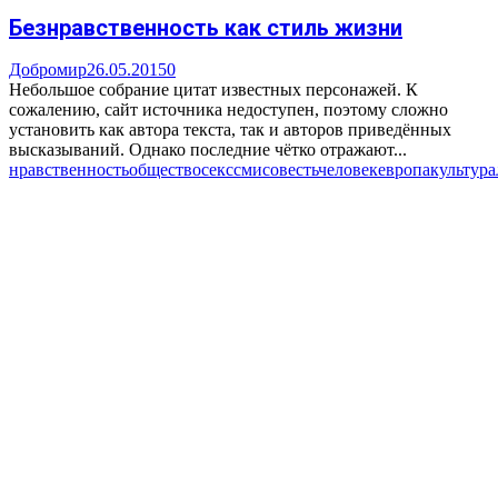
Безнравственность как стиль жизни
Добромир
26.05.2015
0
Небольшое собрание цитат известных персонажей. К
сожалению, сайт источника недоступен, поэтому сложно
установить как автора текста, так и авторов приведённых
высказываний. Однако последние чётко отражают...
нравственность
общество
секс
сми
совесть
человек
европа
культура