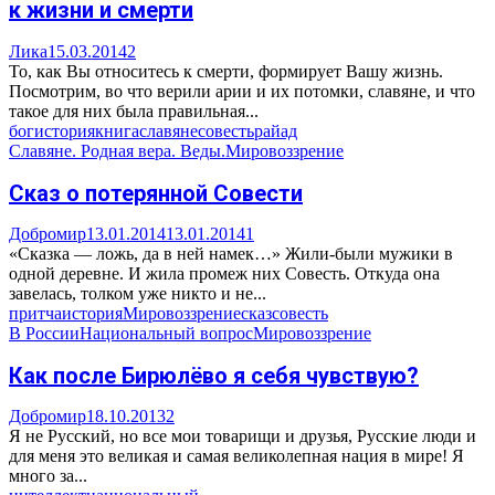
к жизни и смерти
Лика
15.03.2014
2
То, как Вы относитесь к смерти, формирует Вашу жизнь.
Посмотрим, во что верили арии и их потомки, славяне, и что
такое для них была правильная...
бог
история
книга
славяне
совесть
рай
ад
Славяне. Родная вера. Веды.
Мировоззрение
Сказ о потерянной Совести
Добромир
13.01.2014
13.01.2014
1
«Сказка — ложь, да в ней намек…» Жили-были мужики в
одной деревне. И жила промеж них Совесть. Откуда она
завелась, толком уже никто и не...
притча
история
Мировоззрение
сказ
совесть
В России
Национальный вопрос
Мировоззрение
Как после Бирюлёво я себя чувствую?
Добромир
18.10.2013
2
Я не Русский, но все мои товарищи и друзья, Русские люди и
для меня это великая и самая великолепная нация в мире! Я
много за...