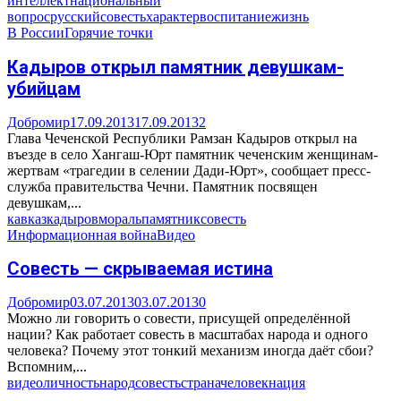
интеллект
национальный
вопрос
русский
совесть
характер
воспитание
жизнь
В России
Горячие точки
Кадыров открыл памятник девушкам-
убийцам
Добромир
17.09.2013
17.09.2013
2
Глава Чеченской Республики Рамзан Кадыров открыл на
въезде в село Хангаш-Юрт памятник чеченским женщинам-
жертвам «трагедии в селении Дади-Юрт», сообщает пресс-
служба правительства Чечни. Памятник посвящен
девушкам,...
кавказ
кадыров
мораль
памятник
совесть
Информационная война
Видео
Совесть — скрываемая истина
Добромир
03.07.2013
03.07.2013
0
Можно ли говорить о совести, присущей определённой
нации? Как работает совесть в масштабах народа и одного
человека? Почему этот тонкий механизм иногда даёт сбои?
Вспомним,...
видео
личность
народ
совесть
страна
человек
нация