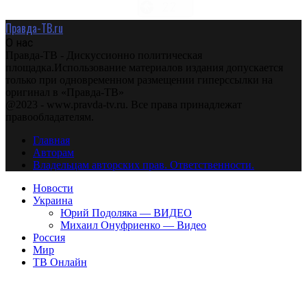
Правда-ТВ.ru
О нас
Правда-ТВ - Дискуссионно политическая
площадка.Использование материалов издания допускается
только при одновременном размещении гиперссылки на
оригинал в «Правда-ТВ»
@2023 - www.pravda-tv.ru. Все права принадлежат
правообладателям.
Главная
Авторам
Владельцам авторских прав. Ответственности.
Новости
Украина
Юрий Подоляка — ВИДЕО
Михаил Онуфриенко — Видео
Россия
Мир
ТВ Онлайн