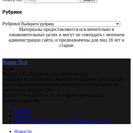
Рубрики
Рубрики
Материалы предоставляются исключительно в
ознакомительных целях и могут не совпадать с мнением
администрации сайта, и предназначены для лиц 18 лет и
старше
Правда-ТВ.ru
О нас
Правда-ТВ - Дискуссионно политическая
площадка.Использование материалов издания допускается
только при одновременном размещении гиперссылки на
оригинал в «Правда-ТВ»
@2023 - www.pravda-tv.ru. Все права принадлежат
правообладателям.
Главная
Авторам
Владельцам авторских прав. Ответственности.
Новости