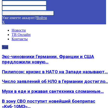
Уже имеете аккаунт?
Войти
X
Новости
ТВ Онлайн
Контакты
Топ
Экс-чиновники Германии, Франции и США
предложили новую…
Пилипсон: кризис в НАТО на Западе называют…
Число заявлений об НЛО в Германии достигло
Мухи в еде и ржавая сантехника сломанные…
В зону СВО поступит новейший боеприпас
«Куб-10МЭ»…