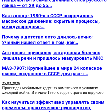
Найдены пять самых длинных слов русского
языка — от 29 до 55...
Как в конце 1980-х в СССР возродилось
масонское движение: скрытые процессы,
международные...
Почему в детстве лето длилось вечно:
Учёный нашёл ответ в том, как...
Астронавт признался, загадочная болезнь
лишила речи и пришлось эвакуировать МКС
МАЗ-7907: Крупнейшее в мире 24 колесное
шасси, созданное в СССР для ракет...
25.03.2026
Проект для мобильных ядерных комплексов в условиях
холодной войны В начале 1980-х годов стратегия ядерного...
Как научиться эффективно управлять своим
временем: практическое руководство,