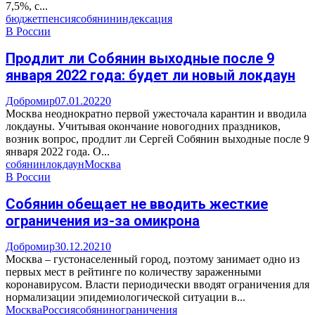
7,5%, с...
бюджет
пенсия
собянин
индексация
В России
Продлит ли Собянин выходные после 9
января 2022 года: будет ли новый локдаун
Добромир
07.01.2022
0
Москва неоднократно первой ужесточала карантин и вводила
локдауны. Учитывая окончание новогодних праздников,
возник вопрос, продлит ли Сергей Собянин выходные после 9
января 2022 года. О...
собянин
локдаун
Москва
В России
Собянин обещает не вводить жесткие
ограничения из-за омикрона
Добромир
30.12.2021
0
Москва – густонаселенный город, поэтому занимает одно из
первых мест в рейтинге по количеству зараженными
коронавирусом. Власти периодически вводят ограничения для
нормализации эпидемиологической ситуации в...
Москва
Россия
собянин
ограничения