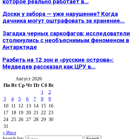
которое реально работает в...
Доски у забора — уже нарушение? Когда
дачника могут оштрафовать за хранение...
Загадка черных саркофагов: исследователи
столкнулись с необъяснимым феноменом в
Антарктиде
Разбить на 12 зон и «русские острова»:
Медведев рассказал как ЦРУ в...
Август 2026
Пн
Вт
Ср
Чт
Пт
Сб
Вс
1
2
3
4
5
6
7
8
9
10
11
12
13
14
15
16
17
18
19
20
21
22
23
24
25
26
27
28
29
30
31
« Июл
Search for:
Search