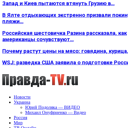
Запад и Киев пытаются втянуть Грузию в…
В Ялте отдыхающих экстренно призвали покин
пляжи…
Российская шестовичка Разина рассказала, как
американцы сочувствуют…
Почему растут цены на мясо: говядина, курица
WSJ: разведка США заявила о подготовке Росс
Новости
Украина
Юрий Подоляка — ВИДЕО
Михаил Онуфриенко — Видео
Россия
Мир
ТВ Онлайн