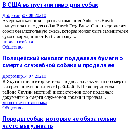
В США выпустили пиво для собак
Добромир
07.08.2021
0
Американская пивоваренная компания Anheuser-Busch
выпустила пиво для собак Busch Dog Brew. Оно представляет
собой безалкогольную смесь, которая может быть заменителем
сухого корма, пишет Fast Company....
пиво
сша
собака
Общество
Полицейский кинолог подделала бумаги о
смерти служебной собаки и продала ее
Добромир
14.07.2021
0
В Якутии инспектор-кинолог подделала документы о смерти
кокер-спаниеля по кличке Грей-Бой. В Нерюнгринском
районе Якутии местный инспектор-кинолог подделала
документы о смерти служебной собаки и продала...
мошенничество
собака
Общество
Породы собак, которые не обязательно
часто выгуливать