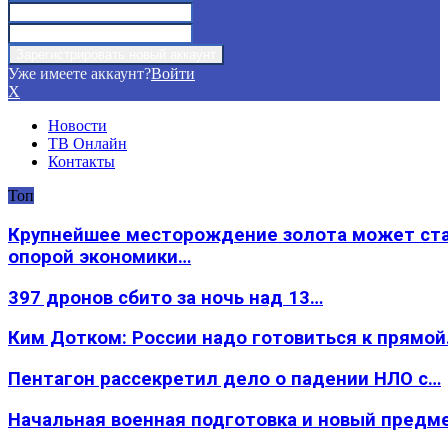
Уже имеете аккаунт?
Войти
X
Новости
ТВ Онлайн
Контакты
Топ
Крупнейшее месторождение золота может ст
опорой экономики…
397 дронов сбито за ночь над 13…
Ким Дотком: России надо готовиться к прямо
Пентагон рассекретил дело о падении НЛО с…
Начальная военная подготовка и новый предм