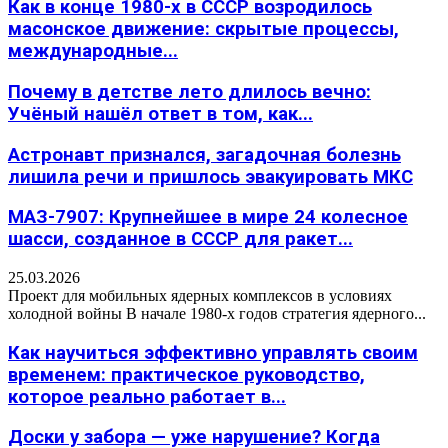
Как в конце 1980-х в СССР возродилось
масонское движение: скрытые процессы,
международные...
Почему в детстве лето длилось вечно:
Учёный нашёл ответ в том, как...
Астронавт признался, загадочная болезнь
лишила речи и пришлось эвакуировать МКС
МАЗ-7907: Крупнейшее в мире 24 колесное
шасси, созданное в СССР для ракет...
25.03.2026
Проект для мобильных ядерных комплексов в условиях
холодной войны В начале 1980-х годов стратегия ядерного...
Как научиться эффективно управлять своим
временем: практическое руководство,
которое реально работает в...
Доски у забора — уже нарушение? Когда