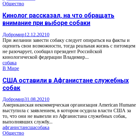
Общество
Кинолог рассказал, на что обращать
внимание при выборе собаки
Добромир
12.12.2021
0
При желании завести собаку следует опираться на факты и
оценить свои возможности, тогда реальная жизнь с питомцем
не разочарует, сообщил президент Российской
кинологической федерации Владимир...
собака
В Мире
США оставили в Афганистане служебных
собак
Добромир
31.08.2021
0
Американская некоммерческая организация American Humane
выступила с заявлением, в котором осудила власти США за
то, что они не вывезли из Афганистана служебных собак,
выполнявших службу...
афганистан
сша
собака
Общество