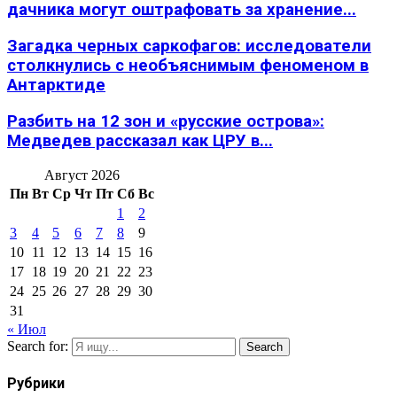
дачника могут оштрафовать за хранение...
Загадка черных саркофагов: исследователи
столкнулись с необъяснимым феноменом в
Антарктиде
Разбить на 12 зон и «русские острова»:
Медведев рассказал как ЦРУ в...
Август 2026
Пн
Вт
Ср
Чт
Пт
Сб
Вс
1
2
3
4
5
6
7
8
9
10
11
12
13
14
15
16
17
18
19
20
21
22
23
24
25
26
27
28
29
30
31
« Июл
Search for:
Search
Рубрики