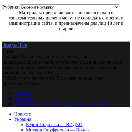
Рубрики
Материалы предоставляются исключительно в
ознакомительных целях и могут не совпадать с мнением
администрации сайта, и предназначены для лиц 18 лет и
старше
Правда-ТВ.ru
О нас
Правда-ТВ - Дискуссионно политическая
площадка.Использование материалов издания допускается
только при одновременном размещении гиперссылки на
оригинал в «Правда-ТВ»
@2023 - www.pravda-tv.ru. Все права принадлежат
правообладателям.
Главная
Авторам
Владельцам авторских прав. Ответственности.
Новости
Украина
Юрий Подоляка — ВИДЕО
Михаил Онуфриенко — Видео