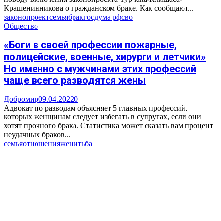
Крашенинникова о гражданском браке. Как сообщают...
законопроект
семья
брак
госдума рф
сво
Общество
«Боги в своей профессии пожарные,
полицейские, военные, хирурги и летчики»
Но именно с мужчинами этих профессий
чаще всего разводятся жены
Добромир
09.04.2022
0
Адвокат по разводам объясняет 5 главных профессий,
которых женщинам следует избегать в супругах, если они
хотят прочного брака. Статистика может сказать вам процент
неудачных браков...
семья
отношения
женитьба