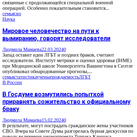
связанные с продолжающейся специальной военной
операцией. Особенно показательным становится...
семья
сво
Наука
Мировое человечество на пути к
вымиранию, говорят исследователи
Людмила Мамаева
22.03.2024
0
Запад оставит идеи ЛГБТ и поздних браков, считают
исследователи. Институт метрики и оценки здоровья (IHME)
при Медицинской школе Университета Вашингтона в Сиэтле
опубликовал обнародованные прогнозы,...
семья
статистика
ученые
рождаемость
ЛГБТ
В России
В Госдуме возмутились попыткой
приравнять сожительство к официальному
браку
Людмила Мамаева
15.02.2024
0
В результате, могут пострадать гражданские жены участников
СВО. Вчера на Совете Думы разгорелась бурная дискуссия по
поводу включения законопроекта Турчака-Клишаса-