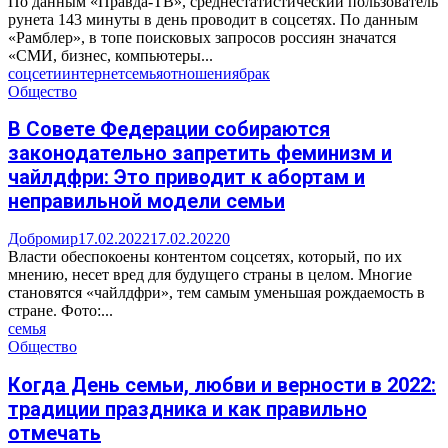
По данным «Правда-ТВ», среднестатистический пользователь
рунета 143 минуты в день проводит в соцсетях. По данным
«Рамблер», в топе поисковых запросов россиян значатся
«СМИ, бизнес, компьютеры...
соцсети
интернет
семья
отношения
брак
Общество
В Совете Федерации собираются
законодательно запретить феминизм и
чайлдфри: Это приводит к абортам и
неправильной модели семьи
Добромир
17.02.2022
17.02.2022
0
Власти обеспокоены контентом соцсетях, который, по их
мнению, несет вред для будущего страны в целом. Многие
становятся «чайлдфри», тем самым уменьшая рождаемость в
стране. Фото:...
семья
Общество
Когда День семьи, любви и верности в 2022:
традиции праздника и как правильно
отмечать