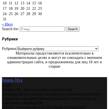
10
11
12
13
14
15
16
17
18
19
20
21
22
23
24
25
26
27
28
29
30
31
« Июл
Search for:
Search
Рубрики
Рубрики
Материалы предоставляются исключительно в
ознакомительных целях и могут не совпадать с мнением
администрации сайта, и предназначены для лиц 18 лет и
старше
Правда-ТВ.ru
О нас
Правда-ТВ - Дискуссионно политическая
площадка.Использование материалов издания допускается
только при одновременном размещении гиперссылки на
оригинал в «Правда-ТВ»
@2023 - www.pravda-tv.ru. Все права принадлежат