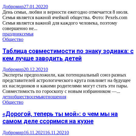
Добромир
27.01.2022
0
День семьи, любви и верности ежегодно отмечается 8 июля.
Семья является важной ячейкой общества. Фото: Pexels.com
Семья является важной для каждого человека, поэтому
совершенно не...
праздник
семья
Общество
Таблица совместимости по знаку зодиака: с
кем лучше заводить детей
Добромир
20.12.2021
0
Эксперты предположили, как потенциальный союз разных
представителей астрологического круга повлияет на будущее
их наследников и какими родителями могут стать эти пары.
Совместимость по гороскопу с новым избранником —...
дети
общество
семья
отношения
Общество
«Дорогой, теперь ты мой»: о чем мы на
самом деле ссоримся на кухне
Добромир
16.11.2021
16.11.2021
0