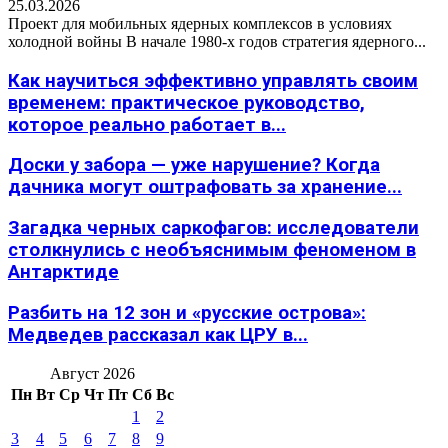
25.03.2026
Проект для мобильных ядерных комплексов в условиях
холодной войны В начале 1980-х годов стратегия ядерного...
Как научиться эффективно управлять своим
временем: практическое руководство,
которое реально работает в...
Доски у забора — уже нарушение? Когда
дачника могут оштрафовать за хранение...
Загадка черных саркофагов: исследователи
столкнулись с необъяснимым феноменом в
Антарктиде
Разбить на 12 зон и «русские острова»:
Медведев рассказал как ЦРУ в...
Август 2026
Пн
Вт
Ср
Чт
Пт
Сб
Вс
1
2
3
4
5
6
7
8
9