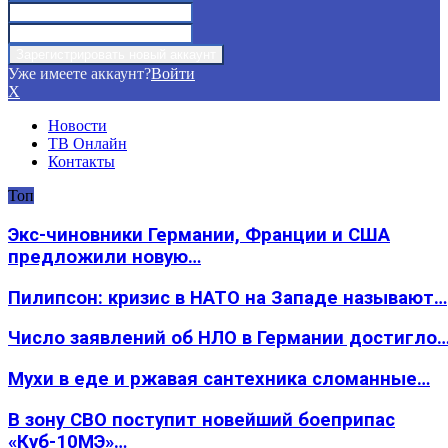
Уже имеете аккаунт?
Войти
X
Новости
ТВ Онлайн
Контакты
Топ
Экс-чиновники Германии, Франции и США
предложили новую…
Пилипсон: кризис в НАТО на Западе называют…
Число заявлений об НЛО в Германии достигло
Мухи в еде и ржавая сантехника сломанные…
В зону СВО поступит новейший боеприпас
«Куб-10МЭ»…