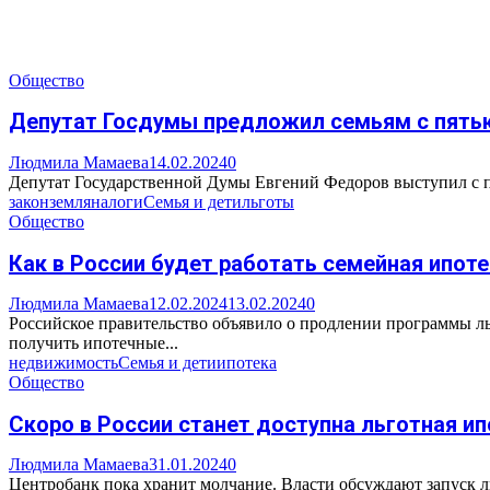
Общество
Депутат Госдумы предложил семьям с пятью
Людмила Мамаева
14.02.2024
0
Депутат Государственной Думы Евгений Федоров выступил с пр
закон
земля
налоги
Семья и дети
льготы
Общество
Как в России будет работать семейная ипот
Людмила Мамаева
12.02.2024
13.02.2024
0
Российское правительство объявило о продлении программы ль
получить ипотечные...
недвижимость
Семья и дети
ипотека
Общество
Скоро в России станет доступна льготная и
Людмила Мамаева
31.01.2024
0
Центробанк пока хранит молчание. Власти обсуждают запуск льг