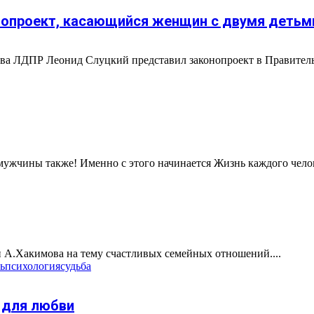
нопроект, касающийся женщин с двумя детьм
лава ЛДПР Леонид Слуцкий представил законопроект в Правител
ужчины также! Именно с этого начинается Жизнь каждого челове
 А.Хакимова на тему счастливых семейных отношений....
ь
психология
судьба
 для любви