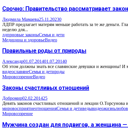
Срочно: Правительство рассматривает зако
Людмила Мамаева
25.11.2023
0
ЛДПР предлагает матерям меньше работать за те же деньги. Г
неделю для...
лдпр
новые законы
Семья и дети
Медицина и здоровье
Видео
Правильные роды от природы
Александр
01.07.2014
01.07.2014
0
Об этом должны знать все славянские девушки и женщины! И м
видео
славяне
Семья и дети
роды
Мировоззрение
Видео
Законы счастливых отношений
Добромир
02.02.2014
25
Девять законов счастливых отношений и лекции О.Торсунова и
мировосприятие
отношения
Семья и дети
веды
видео
жизнь
любов
Мировоззрение
Мужчина создан для подвигов, а женщина —