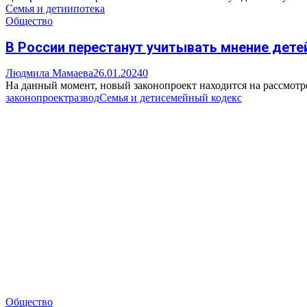
Семья и дети
ипотека
Общество
В России перестанут учитывать мнение дете
Людмила Мамаева
26.01.2024
0
На данный момент, новый законопроект находится на рассмотре
законопроект
развод
Семья и дети
семейный кодекс
Общество