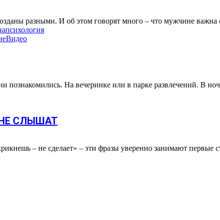
аны разными. И об этом говорят много – что мужчине важна са
на
психология
ие
Видео
 познакомились. На вечеринке или в парке развлечений. В ночн
С НЕ СЛЫШАТ
икрикнешь – не сделает» – эти фразы уверенно занимают первые с