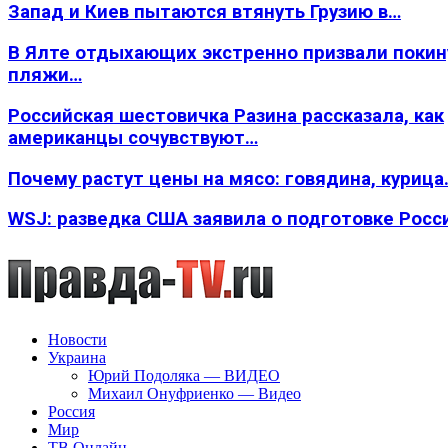
Запад и Киев пытаются втянуть Грузию в…
В Ялте отдыхающих экстренно призвали покин
пляжи…
Российская шестовичка Разина рассказала, как
американцы сочувствуют…
Почему растут цены на мясо: говядина, курица
WSJ: разведка США заявила о подготовке Росс
Новости
Украина
Юрий Подоляка — ВИДЕО
Михаил Онуфриенко — Видео
Россия
Мир
ТВ Онлайн