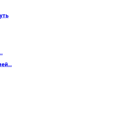
уть
…
ией…