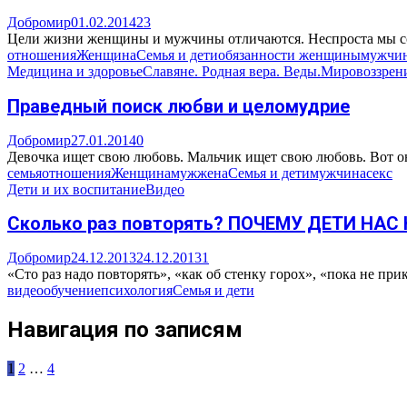
Добромир
01.02.2014
23
Цели жизни женщины и мужчины отличаются. Неспроста мы созд
отношения
Женщина
Семья и дети
обязанности женщины
мужчи
Медицина и здоровье
Славяне. Родная вера. Веды.
Мировоззрен
Праведный поиск любви и целомудрие
Добромир
27.01.2014
0
Девочка ищет свою любовь. Мальчик ищет свою любовь. Вот они
семья
отношения
Женщина
муж
жена
Семья и дети
мужчина
секс
Дети и их воспитание
Видео
Сколько раз повторять? ПОЧЕМУ ДЕТИ НА
Добромир
24.12.2013
24.12.2013
1
«Сто раз надо повторять», «как об стенку горох», «пока не пр
видео
обучение
психология
Семья и дети
Навигация по записям
1
2
…
4