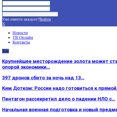
Уже имеете аккаунт?
Войти
X
Новости
ТВ Онлайн
Контакты
Топ
Крупнейшее месторождение золота может ст
опорой экономики…
397 дронов сбито за ночь над 13…
Ким Дотком: России надо готовиться к прямо
Пентагон рассекретил дело о падении НЛО с…
Начальная военная подготовка и новый предм