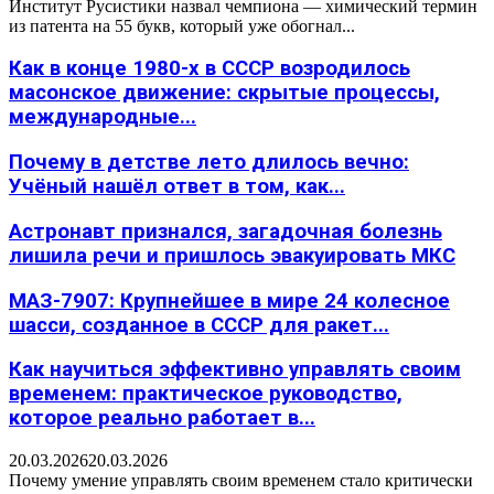
Институт Русистики назвал чемпиона — химический термин
из патента на 55 букв, который уже обогнал...
Как в конце 1980-х в СССР возродилось
масонское движение: скрытые процессы,
международные...
Почему в детстве лето длилось вечно:
Учёный нашёл ответ в том, как...
Астронавт признался, загадочная болезнь
лишила речи и пришлось эвакуировать МКС
МАЗ-7907: Крупнейшее в мире 24 колесное
шасси, созданное в СССР для ракет...
Как научиться эффективно управлять своим
временем: практическое руководство,
которое реально работает в...
20.03.2026
20.03.2026
Почему умение управлять своим временем стало критически