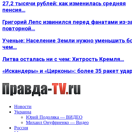
27,2 тысячи рублей: как изменилась средняя
пенсия…
Григорий Лепс извинился перед фанатами из-з
повторной…
Ученые: Население Земли нужно уменьшить б
чем…
Литва осталась ни с чем: Хитрость Кремля…
«Искандеры» и «Цирконы»: более 35 ракет уда
Новости
Украина
Юрий Подоляка — ВИДЕО
Михаил Онуфриенко — Видео
Россия