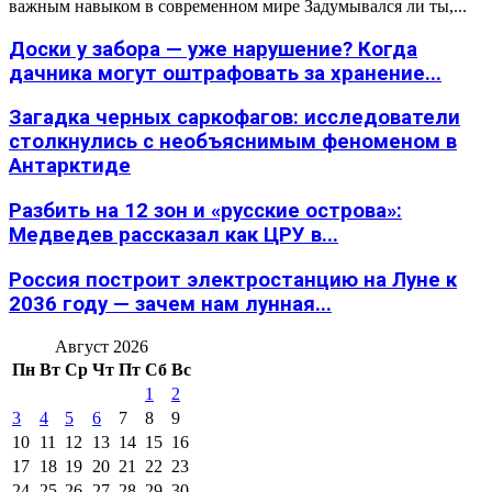
важным навыком в современном мире Задумывался ли ты,...
Доски у забора — уже нарушение? Когда
дачника могут оштрафовать за хранение...
Загадка черных саркофагов: исследователи
столкнулись с необъяснимым феноменом в
Антарктиде
Разбить на 12 зон и «русские острова»:
Медведев рассказал как ЦРУ в...
Россия построит электростанцию на Луне к
2036 году — зачем нам лунная...
Август 2026
Пн
Вт
Ср
Чт
Пт
Сб
Вс
1
2
3
4
5
6
7
8
9
10
11
12
13
14
15
16
17
18
19
20
21
22
23
24
25
26
27
28
29
30