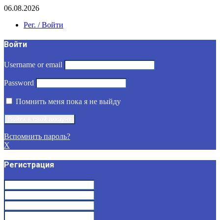
06.08.2026
Рег. / Войти
Войти
Username or email
Password
Помнить меня пока я не выйду
Вспомнить пароль?
X
Регистрация