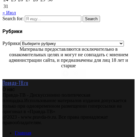
31
« Июл
Search for:
Search
Рубрики
Рубрики
Материалы предоставляются исключительно в
ознакомительных целях и могут не совпадать с мнением
администрации сайта, и предназначены для лиц 18 лет и
старше
Правда-ТВ.ru
О нас
Правда-ТВ - Дискуссионно политическая
площадка.Использование материалов издания допускается
только при одновременном размещении гиперссылки на
оригинал в «Правда-ТВ»
@2023 - www.pravda-tv.ru. Все права принадлежат
правообладателям.
Главная