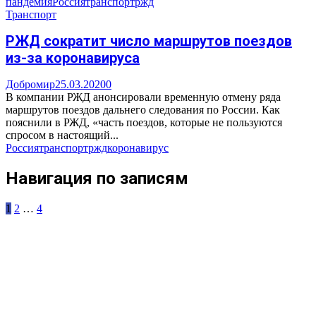
пандемия
Россия
транспорт
ржд
Транспорт
РЖД сократит число маршрутов поездов
из-за коронавируса
Добромир
25.03.2020
0
В компании РЖД анонсировали временную отмену ряда
маршрутов поездов дальнего следования по России. Как
пояснили в РЖД, «часть поездов, которые не пользуются
спросом в настоящий...
Россия
транспорт
ржд
коронавирус
Навигация по записям
1
2
…
4