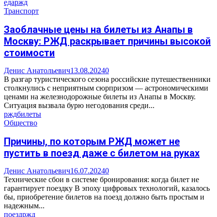
еда
ржд
Транспорт
Заоблачные цены на билеты из Анапы в
Москву: РЖД раскрывает причины высокой
стоимости
Денис Анатольевич
13.08.2024
0
В разгар туристического сезона российские путешественники
столкнулись с неприятным сюрпризом — астрономическими
ценами на железнодорожные билеты из Анапы в Москву.
Ситуация вызвала бурю негодования среди...
ржд
билеты
Общество
Причины, по которым РЖД может не
пустить в поезд даже с билетом на руках
Денис Анатольевич
16.07.2024
0
Технические сбои в системе бронирования: когда билет не
гарантирует поездку В эпоху цифровых технологий, казалось
бы, приобретение билетов на поезд должно быть простым и
надежным...
поезд
ржд