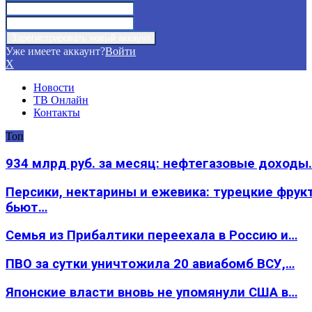
Уже имеете аккаунт?
Войти
X
Новости
ТВ Онлайн
Контакты
Топ
934 млрд руб. за месяц: нефтегазовые доходы
Персики, нектарины и ежевика: турецкие фрук
бьют…
Семья из Прибалтики переехала в Россию и…
ПВО за сутки уничтожила 20 авиабомб ВСУ,…
Японские власти вновь не упомянули США в…