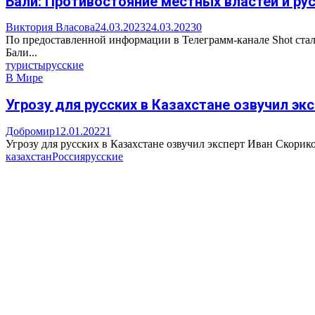
Бали: Противостояние местных властей и ру
Виктория Власова
24.03.2023
24.03.2023
0
По предоставленной информации в Телеграмм-канале Shot стало
Бали...
туристы
русские
В Мире
Угрозу для русских в Казахстане озвучил экс
Добромир
12.01.2022
1
Угрозу для русских в Казахстане озвучил эксперт Иван Скорико
казахстан
Россия
русские