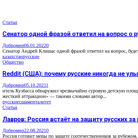
Статьи
Сенатор одной фразой ответил на вопрос о 
Добромир
06.01.2022
0
Сенатор Андрей Клишас одной фразой ответил на вопрос, будет
казахстан
русские
Общество
Reddit (США): почему русские никогда не ул
Добромир
05.10.2021
1
итель Кузбасса обнаружил чрезвычайно суровую детскую площад
жесткий аттракцион» — такими словами автор...
русские
сша
менталитет
Статьи
Лавров: Россия встаёт на защиту русских з
Добромир
22.08.2021
0
Россия готовит меры по защите соотечественников за рубежом,