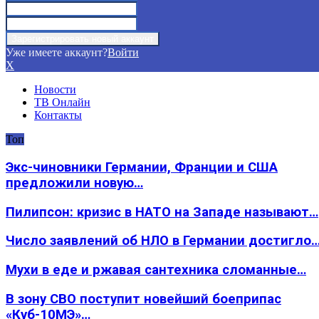
Уже имеете аккаунт?
Войти
X
Новости
ТВ Онлайн
Контакты
Топ
Экс-чиновники Германии, Франции и США
предложили новую…
Пилипсон: кризис в НАТО на Западе называют…
Число заявлений об НЛО в Германии достигло
Мухи в еде и ржавая сантехника сломанные…
В зону СВО поступит новейший боеприпас
«Куб-10МЭ»…