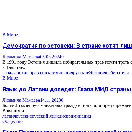
В Мире
Демократия по эстонски: В стране хотят лиш
Людмила Мамаева
05.03.2024
0
В 1991 году Эстония лишила избирательных прав почти треть 
в Таллине...
гражданские права
дискриминация
русские
Эстония
избиратели
В Мире
Язык до Латвии доведет: Глава МИД страны
Людмила Мамаева
14.11.2023
0
Более 3 тысяч русскоязычных граждан получили предупрежден
Вованом и...
латвия
русские
русский язык
дискриминация
Общество