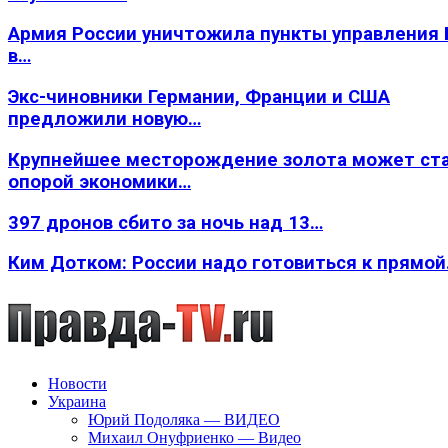
Армия России уничтожила пункты управления
в…
Экс-чиновники Германии, Франции и США
предложили новую…
Крупнейшее месторождение золота может ст
опорой экономики…
397 дронов сбито за ночь над 13…
Ким Дотком: России надо готовиться к прямо
Новости
Украина
Юрий Подоляка — ВИДЕО
Михаил Онуфриенко — Видео