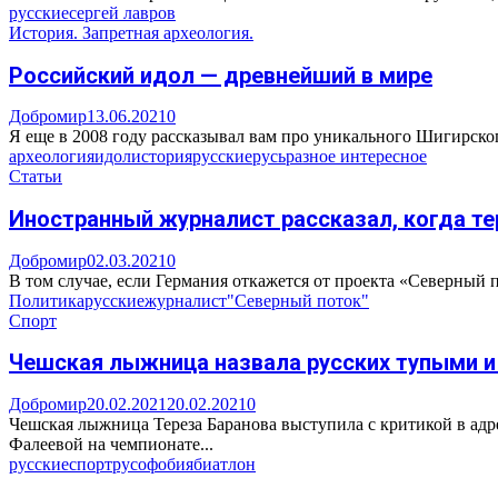
русские
сергей лавров
История. Запретная археология.
Российский идол — древнейший в мире
Добромир
13.06.2021
0
Я еще в 2008 году рассказывал вам про уникального Шигирского
археология
идол
история
русские
русь
разное интересное
Статьи
Иностранный журналист рассказал, когда те
Добромир
02.03.2021
0
В том случае, если Германия откажется от проекта «Северный п
Политика
русские
журналист
"Северный поток"
Спорт
Чешская лыжница назвала русских тупыми и
Добромир
20.02.2021
20.02.2021
0
Чешская лыжница Тереза Баранова выступила с критикой в адре
Фалеевой на чемпионате...
русские
спорт
русофобия
биатлон