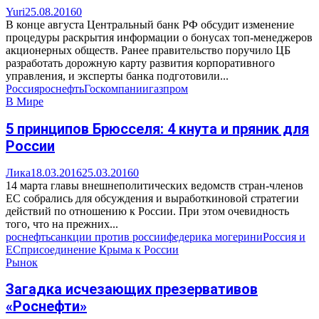
Yuri
25.08.2016
0
В конце августа Центральный банк РФ обсудит изменение
процедуры раскрытия информации о бонусах топ-менеджеров
акционерных обществ. Ранее правительство поручило ЦБ
разработать дорожную карту развития корпоративного
управления, и эксперты банка подготовили...
Россия
роснефть
Госкомпании
газпром
В Мире
5 принципов Брюсселя: 4 кнута и пряник для
России
Лика
18.03.2016
25.03.2016
0
14 марта главы внешнеполитических ведомств стран-членов
ЕС собрались для обсуждения и выработкиновой стратегии
действий по отношению к России. При этом очевидность
того, что на прежних...
роснефть
санкции против россии
федерика могерини
Россия и
ЕС
присоединение Крыма к России
Рынок
Загадка исчезающих презервативов
«Роснефти»