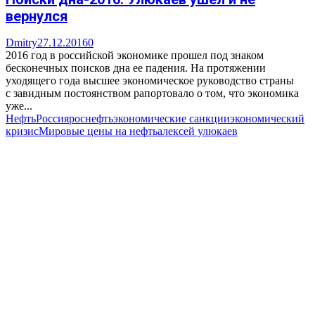
вернулся
Dmitry
27.12.2016
0
2016 год в российской экономике прошел под знаком
бесконечных поисков дна ее падения. На протяжении
уходящего года высшее экономическое руководство страны
с завидным постоянством рапортовало о том, что экономика
уже...
Нефть
Россия
роснефть
экономические санкции
экономический
кризис
Мировые цены на нефть
алексей улюкаев