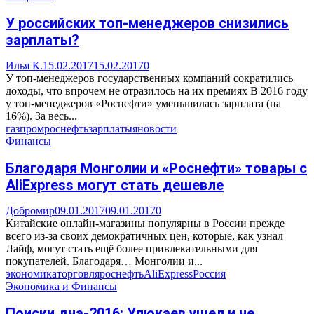
У российских топ-менеджеров снизились
зарплаты?
Илья К.
15.02.2017
15.02.2017
0
У топ-менеджеров государственных компаний сократились
доходы, что впрочем не отразилось на их премиях В 2016 году
у топ-менеджеров «Роснефти» уменьшилась зарплата (на
16%). За весь...
газпром
роснефть
зарплаты
яновости
Финансы
Благодаря Монголии и «Роснефти» товары с
AliExpress могут стать дешевле
Добромир
09.01.2017
09.01.2017
0
Китайские онлайн-магазины популярны в России прежде
всего из-за своих демократичных цен, которые, как узнал
Лайф, могут стать ещё более привлекательными для
покупателей. Благодаря… Монголии и...
экономика
торговля
роснефть
AliExpress
Россия
Экономика и Финансы
Поиски дна-2016: Улюкаев ушел и не