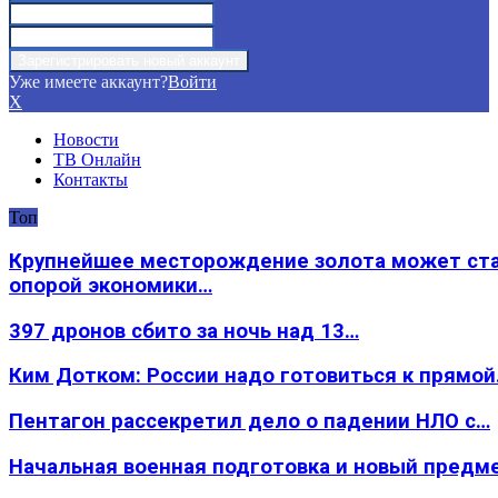
Уже имеете аккаунт?
Войти
X
Новости
ТВ Онлайн
Контакты
Топ
Крупнейшее месторождение золота может ст
опорой экономики…
397 дронов сбито за ночь над 13…
Ким Дотком: России надо готовиться к прямо
Пентагон рассекретил дело о падении НЛО с…
Начальная военная подготовка и новый предм