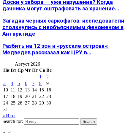
Доски у забора — уже нарушение? Когда
дачника могут оштрафовать за хранение...
Загадка черных саркофагов: исследователи
столкнулись с необъяснимым феноменом в
Антарктиде
Разбить на 12 зон и «русские острова»:
Медведев рассказал как ЦРУ в...
Август 2026
Пн
Вт
Ср
Чт
Пт
Сб
Вс
1
2
3
4
5
6
7
8
9
10
11
12
13
14
15
16
17
18
19
20
21
22
23
24
25
26
27
28
29
30
31
« Июл
Search for:
Search