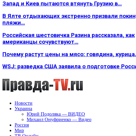
Запад и Киев пытаются втянуть Грузию в…
В Ялте отдыхающих экстренно призвали покин
пляжи…
Российская шестовичка Разина рассказала, как
американцы сочувствуют…
Почему растут цены на мясо: говядина, курица
WSJ: разведка США заявила о подготовке Росс
Новости
Украина
Юрий Подоляка — ВИДЕО
Михаил Онуфриенко — Видео
Россия
Мир
ТВ Онлайн