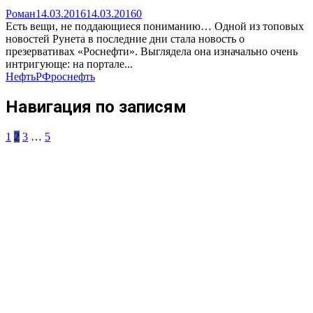
Роман
14.03.2016
14.03.2016
0
Есть вещи, не поддающиеся пониманию… Одной из топовых
новостей Рунета в последние дни стала новость о
презервативах «Роснефти». Выглядела она изначально очень
интригующе: на портале...
Нефть
РФ
роснефть
Навигация по записям
1
2
3
…
5