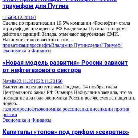
триумфом для Путина
Tina
08.12.2016
0
Cделка по приватизации 19,5% компании «Роснефти» стала
«триумф для президента РФ Владимира Путина» во время
действия санкций Запада, отмечают зарубежные СМИ.
Накануне стало известно о том,...
приватизация
роснефть
Владимир Путин
сделка
"Триумф"
Экономика и Финансы
«Новая модель развития» России зависит
от нефтегазового сектора
Natalia
22.11.2016
22.11.2016
0
Выступая перед депутатами Госдумы 14 ноября, глава
Центрального банка РФ Эльвира Набиуллина заявила, что за
последние два года экономика России все же смогла нащупать
новую...
газпром
роснефть
экономика россии
санкции
санкции против
россии
Экономика и Финансы
Капиталы «топов» под грифом «секретно»