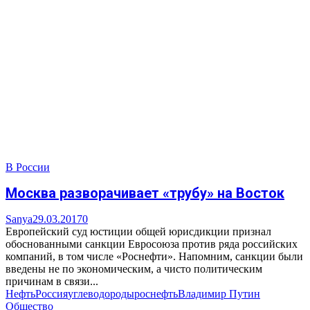
В России
Москва разворачивает «трубу» на Восток
Sanya
29.03.2017
0
Европейский суд юстиции общей юрисдикции признал
обоснованными санкции Евросоюза против ряда российских
компаний, в том числе «Роснефти». Напомним, санкции были
введены не по экономическим, а чисто политическим
причинам в связи...
Нефть
Россия
углеводороды
роснефть
Владимир Путин
Общество