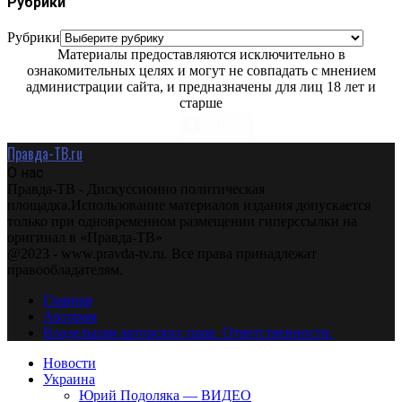
Рубрики
Рубрики
Материалы предоставляются исключительно в
ознакомительных целях и могут не совпадать с мнением
администрации сайта, и предназначены для лиц 18 лет и
старше
Правда-ТВ.ru
О нас
Правда-ТВ - Дискуссионно политическая
площадка.Использование материалов издания допускается
только при одновременном размещении гиперссылки на
оригинал в «Правда-ТВ»
@2023 - www.pravda-tv.ru. Все права принадлежат
правообладателям.
Главная
Авторам
Владельцам авторских прав. Ответственности.
Новости
Украина
Юрий Подоляка — ВИДЕО