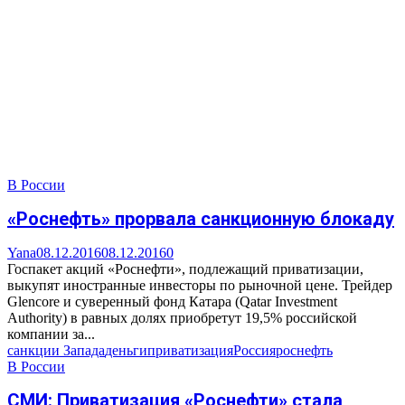
В России
«Роснефть» прорвала санкционную блокаду
Yana
08.12.2016
08.12.2016
0
Госпакет акций «Роснефти», подлежащий приватизации,
выкупят иностранные инвесторы по рыночной цене. Трейдер
Glencore и суверенный фонд Катара (Qatar Investment
Authority) в равных долях приобретут 19,5% российской
компании за...
санкции Запада
деньги
приватизация
Россия
роснефть
В России
СМИ: Приватизация «Роснефти» стала