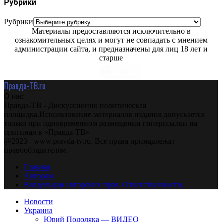
Рубрики
Рубрики
Материалы предоставляются исключительно в
ознакомительных целях и могут не совпадать с мнением
администрации сайта, и предназначены для лиц 18 лет и
старше
Правда-ТВ.ru
О нас
Правда-ТВ - Дискуссионно политическая
площадка.Использование материалов издания допускается
только при одновременном размещении гиперссылки на
оригинал в «Правда-ТВ»
@2023 - www.pravda-tv.ru. Все права принадлежат
правообладателям.
Главная
Авторам
Владельцам авторских прав. Ответственности.
Новости
Украина
Юрий Подоляка — ВИДЕО