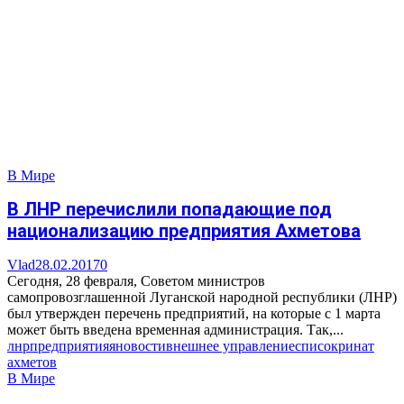
В Мире
В ЛНР перечислили попадающие под
национализацию предприятия Ахметова
Vlad
28.02.2017
0
Сегодня, 28 февраля, Советом министров
самопровозглашенной Луганской народной республики (ЛНР)
был утвержден перечень предприятий, на которые с 1 марта
может быть введена временная администрация. Так,...
лнр
предприятия
яновости
внешнее управление
список
ринат
ахметов
В Мире