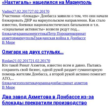
«Нахтигаль» нацелился на Мариуполь
Vadim
27.02.2017
27.02.2017
0
Участники «блокады» Донбасса заявили о том, что они начали
блокировать ДНР на мариупольском направлении. Как стало
известно, боевики националистических батальонов и т.н.
«социальные активисты» возвели редут под...
блокада
украина
энергетика
Петр Порошенко
ринат
ахметов
мариуполь
Гражданская война в Донбассе
В Мире
Олигарх на двух стульях…
Ruslan
21.02.2017
21.02.2017
0
Кто такой Ринат Ахметов, известно всем и давно. Пытаясь
сохранить свой бизнес, одной рукой раздает гуманитарную
помощь жителям Донбасса, а второй рукой активно помогает
АТО,...
блокада
геополитика
украина
донбасс
ринат ахметов
В Мире
Два завод Ахметова в Донбассе из-за
блокады прекратили производство