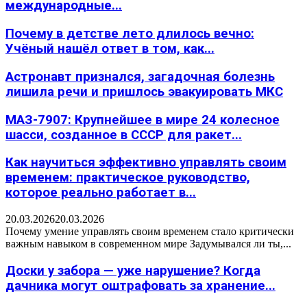
международные...
Почему в детстве лето длилось вечно:
Учёный нашёл ответ в том, как...
Астронавт признался, загадочная болезнь
лишила речи и пришлось эвакуировать МКС
МАЗ-7907: Крупнейшее в мире 24 колесное
шасси, созданное в СССР для ракет...
Как научиться эффективно управлять своим
временем: практическое руководство,
которое реально работает в...
20.03.2026
20.03.2026
Почему умение управлять своим временем стало критически
важным навыком в современном мире Задумывался ли ты,...
Доски у забора — уже нарушение? Когда
дачника могут оштрафовать за хранение...