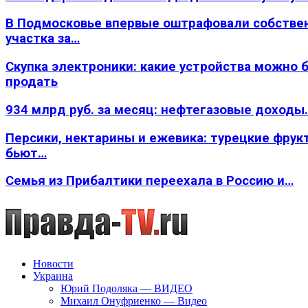
В Подмосковье впервые оштрафовали собстве
участка за…
Скупка электроники: какие устройства можно 
продать
934 млрд руб. за месяц: нефтегазовые доходы
Персики, нектарины и ежевика: турецкие фрук
бьют…
Семья из Прибалтики переехала в Россию и…
Новости
Украина
Юрий Подоляка — ВИДЕО
Михаил Онуфриенко — Видео