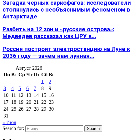
Загадка черных саркофагов: исследователи
столкнулись с необъяснимым феноменом в
Антарктиде
Разбить на 12 зон и «русские острова»:
Медведев рассказал как ЦРУ в...
Россия построит электростанцию на Луне к
2036 году — зачем нам лунная...
Август 2026
Пн
Вт
Ср
Чт
Пт
Сб
Вс
1
2
3
4
5
6
7
8
9
10
11
12
13
14
15
16
17
18
19
20
21
22
23
24
25
26
27
28
29
30
31
« Июл
Search for:
Search