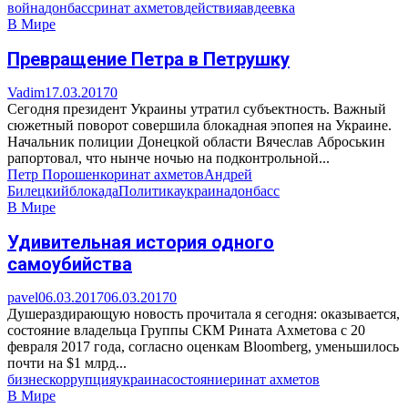
война
донбасс
ринат ахметов
действия
авдеевка
В Мире
Превращение Петра в Петрушку
Vadim
17.03.2017
0
Сегодня президент Украины утратил субъектность. Важный
сюжетный поворот совершила блокадная эпопея на Украине.
Начальник полиции Донецкой области Вячеслав Аброськин
рапортовал, что нынче ночью на подконтрольной...
Петр Порошенко
ринат ахметов
Андрей
Билецкий
блокада
Политика
украина
донбасс
В Мире
Удивительная история одного
самоубийства
pavel
06.03.2017
06.03.2017
0
Душераздирающую новость прочитала я сегодня: оказывается,
состояние владельца Группы СКМ Рината Ахметова с 20
февраля 2017 года, согласно оценкам Bloomberg, уменьшилось
почти на $1 млрд...
бизнес
коррупция
украина
состояние
ринат ахметов
В Мире