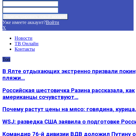
Уже имеете аккаунт?
Войти
X
Новости
ТВ Онлайн
Контакты
Топ
В Ялте отдыхающих экстренно призвали покин
пляжи…
Российская шестовичка Разина рассказала, как
американцы сочувствуют…
Почему растут цены на мясо: говядина, курица
WSJ: разведка США заявила о подготовке Росс
Командир 76-й дивизии ВДВ доложил Путину 