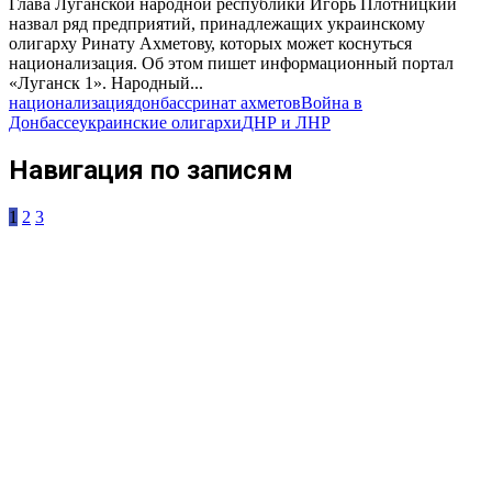
Глава Луганской народной республики Игорь Плотницкий
назвал ряд предприятий, принадлежащих украинскому
олигарху Ринату Ахметову, которых может коснуться
национализация. Об этом пишет информационный портал
«Луганск 1». Народный...
национализация
донбасс
ринат ахметов
Война в
Донбассе
украинские олигархи
ДНР и ЛНР
Навигация по записям
1
2
3