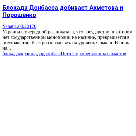
Блокада Донбасса добивает Ахметова и
Порошенко
Yana
01.03.2017
0
Украина в очередной раз показала, что государство, в котором
нет государственной монополии на насилие, превращается в
ничтожество, быстро скатываясь на уровень Сомали. В ночь
на...
блокада
украина
удар
донбасс
Петр Порошенко
ринат ахметов