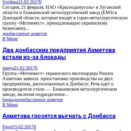
Svetlana
21.02.2017
0
Сегодня, 21 февраля, ПАО «Краснодонуголь» в Луганской
области и Енакиевский металлургический завод (ЕМЗ) в
Донецкой области, которые входят в горно-металлургическую
группу «Метинвест», принадлежащую украинскому
бизнесмену...
донбасс
ринат ахметов
В Мире
Два донбасских предприятия Ахметова
встали из-за блокады
nastya
21.02.2017
0
Группа «Метинвест» украинского миллиардера Рината
Ахметова заявила приостановке производства на двух
предприятиях, расположенных в Донбассе. Речь идет о
производителе стали — Енакиевском металлургическом
заводе, включая подразделение...
блокада
донбасс
ринат ахметов
В Мире
Ахметова грозятся выгнать с Донбасса
Pavel
15.02.2017
0